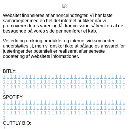
Websitet finansieres af annonceindtægter. Vi har faste
samarbejder med en hel del internet butikker når vi
promoverer deres varer, og får kommission såfremt en af de
besøgende på vores side gennemfører et køb.
Vejledning omkring produkter og internet virksomheder
understøttes tit, men vi ønsker ikke at påtage os ansvaret for
justeringer der potentielt er realiseret efter seneste
opdatering af websitets informationer.
BITLY:
1
1
1
1
1
1
1
1
1
1
1
1
1
1
1
1
1
1
1
1
1
1
1
1
1
1
1
1
1
1
1
1
1
1
1
1
1
1
1
1
1
1
1
1
1
1
1
1
1
1
1
1
1
1
1
1
1
1
1
1
1
1
1
1
1
1
1
1
1
1
1
1
1
1
1
1
1
1
1
1
1
1
1
1
1
1
1
1
1
1
1
1
1
1
1
1
1
1
1
1
SPOTIFY:
1
1
1
1
1
1
1
1
1
1
1
1
1
1
1
1
1
1
1
1
1
1
1
1
1
1
1
1
1
1
1
1
1
1
1
1
1
1
1
1
1
1
1
1
1
1
1
1
1
1
1
1
1
1
1
1
1
1
1
1
1
1
1
1
1
1
1
1
1
1
1
1
1
1
1
1
1
1
1
1
1
1
1
1
1
1
1
1
1
1
1
1
1
1
1
1
1
1
1
1
CUTTLY BIO:
1