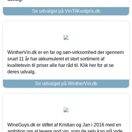
Se udvalget på VinTilKostpris.dk
WintherVin.dk er en far og søn-virksomhed der igennem
snart 11 år har akkumuleret et stort sortiment af
kvalitetsvin til priser alle har råd til. Klik her for at se
deres udvalg.
Se udvalget på WintherVin.dk
WineGuys.dk er stiftet af Kristian og Jan i 2016 med en
ambition om at levere god vin, som de selv kan stå inde