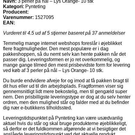
Navn:
3 perler på nål – Lys Orange- 10 stk
Kategori:
Pynteting
Producent:
Varenummer:
1527095
EAN:
Vurderet til
4.5
ud af 5 stjerner baseret på
37
anmeldelser
Temmelig mange internet webshops foreslår i øjeblikket
flere fragtmuligheder. Den mest populære er i dag
pakkeshoppen, så du nemt selv kan hente pakken når det
passer dig. Leveringsformen er jo ret overkommelig, og
mange gange tilmed den mest prisbevidste form for levering
ved køb af 3 perler på nål – Lys Orange- 10 stk.
Du burde endvidere afveje for og imod at få pakken bragt til
dit hus eller ud til din arbejdsplads. Fragtformen viser sig
gennemsnitligt lidt mere bekostelig, men til gengæld super
nem. Den prisbilligste leveringstype er dog at du selv henter
ordren, men den mulighed står og falder med at du befinder
dig nær e-butikkens tilholdssted.
Leveringstidspunktet på Pynteting kan være usædvanlig
aktuel hvis du står og skal bruge produkterne øjeblikkeligt,
så derfor er det fuldkommen afgørende at vi besigtiger det
anslåede leveringstidspunkt ved det aktuelle produkt.