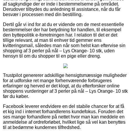
af sagkyndige der er inde i bestemmelserne på området.
Derudover tilbydes du anledning til assistance, når du får
besvær i processen med din bestilling.
Dertil går vi ind for at du er vidende om de mest essentielle
bestemmelser der har betydning for handlen, til eksempel
den byttepolitik e-forretningen har. I relation til det er det
tillige relevant, at man til enhver tid gemmer ens
kvitteringsmail, således man når som helst kan eftervise sin
shopping af 3 perler på nål – Lys Orange- 10 stk, uden
hensyn til om du shopper til en pige eller dreng.
Trustpilot genererer adskillige hensigtsmæssige muligheder
for at udforske ret mange forhenværende forbrugeres
erfaringer og herved er det klogt, at du efterforsker online
shoppens vurderinger af 3 perler på nål – Lys Orange- 10 stk
før du køber.
Facebook leverer endvidere en del stabile chancer for at få
et kig ind i internet forhandlerens kundefokus. Foruden det
ses mange forhandlere på nettet hvor man kan meddele en
anmeldelse af ordreforløbet, hvilket lige så vel kan benyttes
til at bedømme kundernes tilfredshed.