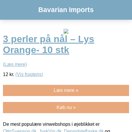
Bavarian Imports
3 perler på nål – Lys
Orange- 10 stk
(Læs mere)
12
kr.
(Vis fragtpris)
Læs mere »
Køb nu »
De mest populære vinwebshops i øjeblikket er
OttoSuenson.dk
,
JyskVin.dk
,
Densidsteflaske.dk
og