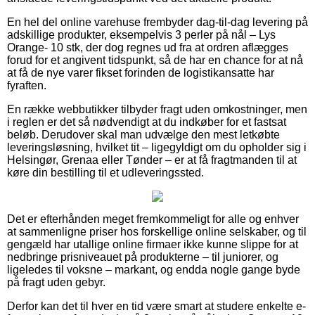
En hel del online varehuse frembyder dag-til-dag levering på
adskillige produkter, eksempelvis 3 perler på nål – Lys
Orange- 10 stk, der dog regnes ud fra at ordren aflægges
forud for et angivent tidspunkt, så de har en chance for at nå
at få de nye varer fikset forinden de logistikansatte har
fyraften.
En række webbutikker tilbyder fragt uden omkostninger, men
i reglen er det så nødvendigt at du indkøber for et fastsat
beløb. Derudover skal man udvælge den mest letkøbte
leveringsløsning, hvilket tit – ligegyldigt om du opholder sig i
Helsingør, Grenaa eller Tønder – er at få fragtmanden til at
køre din bestilling til et udleveringssted.
Det er efterhånden meget fremkommeligt for alle og enhver
at sammenligne priser hos forskellige online selskaber, og til
gengæld har utallige online firmaer ikke kunne slippe for at
nedbringe prisniveauet på produkterne – til juniorer, og
ligeledes til voksne – markant, og endda nogle gange byde
på fragt uden gebyr.
Derfor kan det til hver en tid være smart at studere enkelte e-