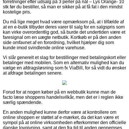
forretninger efter udsalg på 3 perler på nål – Lys Orange- 10
stk før du bestiller, så man er sikker på at få fat i den mindst
kostelige pris.
Du må lige meget hvad være opmærksom på, at i tilfælde af
at en e-butik tilbyder deres varer til salg for en salgspris som
kan virke overordentlig god, så burde det undertiden være et
faresignal om en uægte netbutik. Kortkøb er på den anden
side omfavnet af en forordning, hvilket hjælper dig som
kunde imod svindlende online varehuse.
Vi slår generelt et slag for bestillinger med betalingskort eller
betalinger med mobilen. Som en alternativ mulighed kan du
vælge en afdragsløsning som fx ViaBill, for så vidt du ønsker
at afdrage betalingen senere.
Forud for at nogen køber på en webbutik kunne man de
facto læse shoppens handelsvilkår, men det er i reglen ikke
særlig spændende.
En anden mulighed kunne derfor være at kontrollere om
online shoppen er støttet af e-mærket, da det kan være et
sympol på at online virksomheden efterkommer den officielle
danske lovgivning, samt at den fra tid til anden gennemses