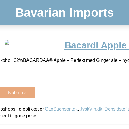
Bavarian Imports
Bacardi Apple
lkohol: 32%BACARDÃÂ® Apple – Perfekt med Ginger ale – nyd
Køb nu »
shops i øjeblikket er
OttoSuenson.dk
,
JyskVin.dk
,
Densidstefl
ment til gode priser.