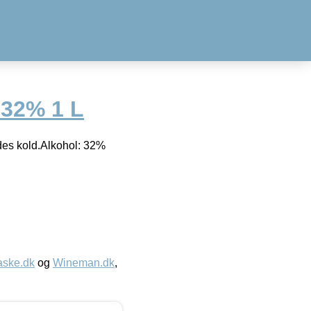
 32% 1 L
es kold.Alkohol: 32%
aske.dk
og
Wineman.dk
,