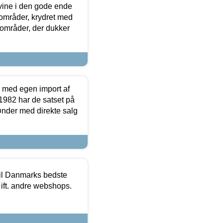
 vine i den gode ende
e områder, krydret med
 områder, der dukker
r med egen import af
i 1982 har de satset på
ønder med direkte salg
 til Danmarks bedste
 ift. andre webshops.