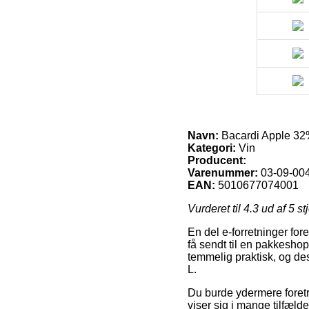
Navn:
Bacardi Apple 32
Kategori:
Vin
Producent:
Varenummer:
03-09-00
EAN:
5010677074001
Vurderet til
4.3
ud af 5 st
En del e-forretninger fo
få sendt til en pakkeshop
temmelig praktisk, og de
L.
Du burde ydermere foretræ
viser sig i mange tilfæld