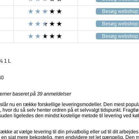
Besøg webshop
Besøg webshop
Besøg webshop
% 1 L
40
jerner baseret på
39
anmeldelser
reslår nu en række forskellige leveringsmodeller. Den mest popu
, hvor du så selv henter ordren på et selvvalgt tidspunkt. Fragt
suden ligeledes den mindst kostelige metode til levering ved k
kke at vælge levering til din privatbolig eller ud til dit arbejd
e en sjat mere bekostelig, men endvidere ret let gængelig. Den m