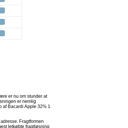
lære er nu om stunder at
løsningen er nemlig
øb af Bacardi Apple 32% 1
es adresse. Fragtformen
est letkøbte fragtløsning