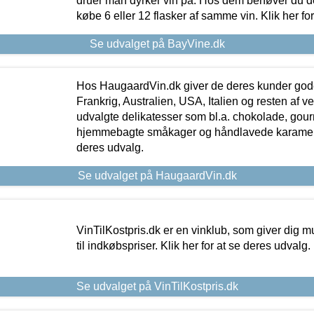
druer man dyrker vin på. Hos dem behøver du der
købe 6 eller 12 flasker af samme vin. Klik her fo
Se udvalget på BayVine.dk
Hos HaugaardVin.dk giver de deres kunder gode
Frankrig, Australien, USA, Italien og resten af v
udvalgte delikatesser som bl.a. chokolade, gourm
hjemmebagte småkager og håndlavede karameller
deres udvalg.
Se udvalget på HaugaardVin.dk
VinTilKostpris.dk er en vinklub, som giver dig m
til indkøbspriser. Klik her for at se deres udvalg.
Se udvalget på VinTilKostpris.dk