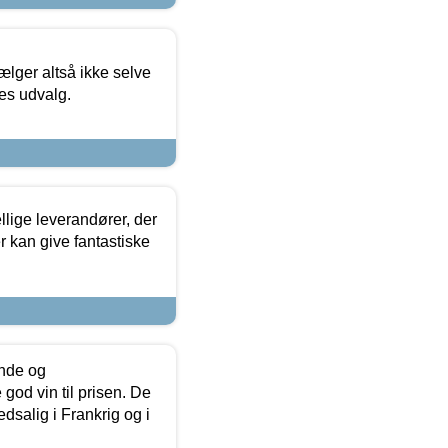
ælger altså ikke selve
res udvalg.
lige leverandører, der
r kan give fantastiske
unde og
od vin til prisen. De
dsalig i Frankrig og i