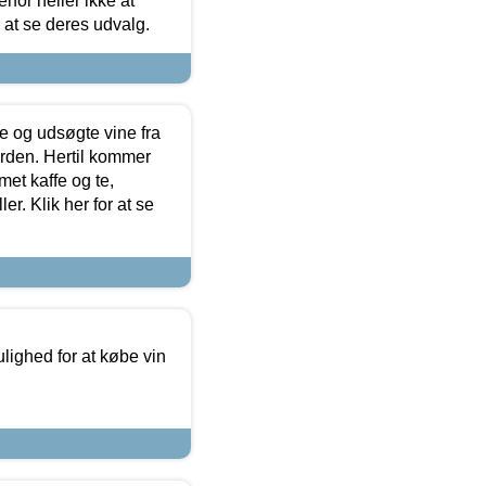
for heller ikke at
r at se deres udvalg.
 og udsøgte vine fra
erden. Hertil kommer
et kaffe og te,
. Klik her for at se
ulighed for at købe vin