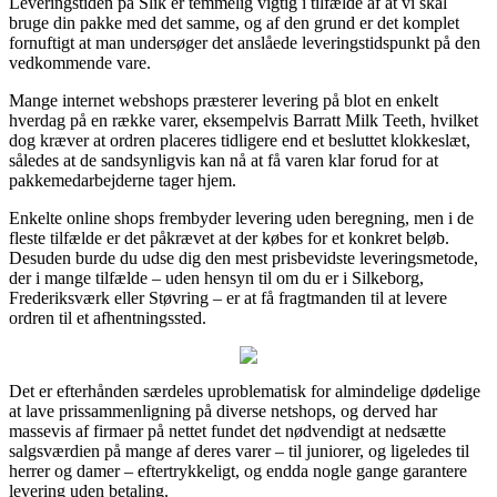
Leveringstiden på Slik er temmelig vigtig i tilfælde af at vi skal
bruge din pakke med det samme, og af den grund er det komplet
fornuftigt at man undersøger det anslåede leveringstidspunkt på den
vedkommende vare.
Mange internet webshops præsterer levering på blot en enkelt
hverdag på en række varer, eksempelvis Barratt Milk Teeth, hvilket
dog kræver at ordren placeres tidligere end et besluttet klokkeslæt,
således at de sandsynligvis kan nå at få varen klar forud for at
pakkemedarbejderne tager hjem.
Enkelte online shops frembyder levering uden beregning, men i de
fleste tilfælde er det påkrævet at der købes for et konkret beløb.
Desuden burde du udse dig den mest prisbevidste leveringsmetode,
der i mange tilfælde – uden hensyn til om du er i Silkeborg,
Frederiksværk eller Støvring – er at få fragtmanden til at levere
ordren til et afhentningssted.
Det er efterhånden særdeles uproblematisk for almindelige dødelige
at lave prissammenligning på diverse netshops, og derved har
massevis af firmaer på nettet fundet det nødvendigt at nedsætte
salgsværdien på mange af deres varer – til juniorer, og ligeledes til
herrer og damer – eftertrykkeligt, og endda nogle gange garantere
levering uden betaling.