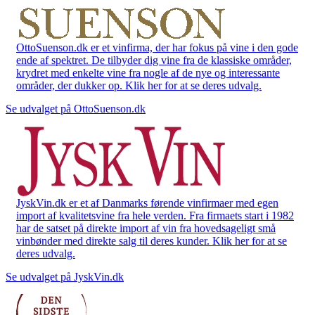
OttoSuenson.dk er et vinfirma, der har fokus på vine i den gode
ende af spektret. De tilbyder dig vine fra de klassiske områder,
krydret med enkelte vine fra nogle af de nye og interessante
områder, der dukker op. Klik her for at se deres udvalg.
Se udvalget på OttoSuenson.dk
JyskVin.dk er et af Danmarks førende vinfirmaer med egen
import af kvalitetsvine fra hele verden. Fra firmaets start i 1982
har de satset på direkte import af vin fra hovedsageligt små
vinbønder med direkte salg til deres kunder. Klik her for at se
deres udvalg.
Se udvalget på JyskVin.dk