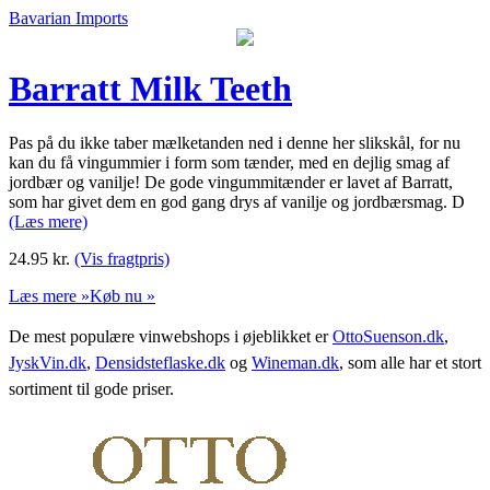
Bavarian Imports
Barratt Milk Teeth
Pas på du ikke taber mælketanden ned i denne her slikskål, for nu
kan du få vingummier i form som tænder, med en dejlig smag af
jordbær og vanilje! De gode vingummitænder er lavet af Barratt,
som har givet dem en god gang drys af vanilje og jordbærsmag. D
(Læs mere)
24.95
kr.
(Vis fragtpris)
Læs mere »
Køb nu »
De mest populære vinwebshops i øjeblikket er
OttoSuenson.dk
,
JyskVin.dk
,
Densidsteflaske.dk
og
Wineman.dk
, som alle har et stort
sortiment til gode priser.