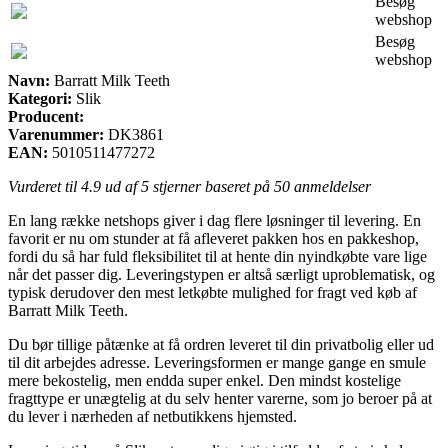
Besøg
webshop
Besøg
webshop
Navn:
Barratt Milk Teeth
Kategori:
Slik
Producent:
Varenummer:
DK3861
EAN:
5010511477272
Vurderet til
4.9
ud af 5 stjerner baseret på
50
anmeldelser
En lang række netshops giver i dag flere løsninger til levering. En
favorit er nu om stunder at få afleveret pakken hos en pakkeshop,
fordi du så har fuld fleksibilitet til at hente din nyindkøbte vare lige
når det passer dig. Leveringstypen er altså særligt uproblematisk, og
typisk derudover den mest letkøbte mulighed for fragt ved køb af
Barratt Milk Teeth.
Du bør tillige påtænke at få ordren leveret til din privatbolig eller ud
til dit arbejdes adresse. Leveringsformen er mange gange en smule
mere bekostelig, men endda super enkel. Den mindst kostelige
fragttype er unægtelig at du selv henter varerne, som jo beroer på at
du lever i nærheden af netbutikkens hjemsted.