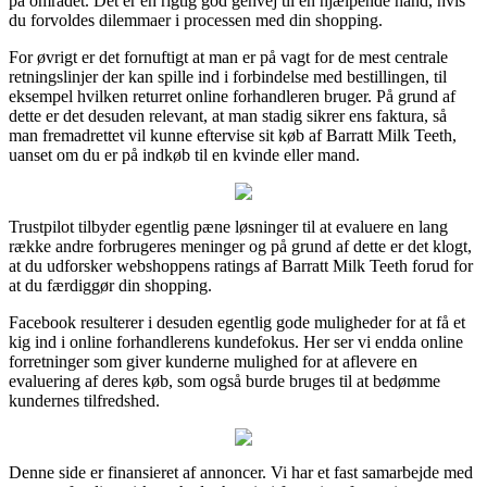
på området. Det er en rigtig god genvej til en hjælpende hånd, hvis
du forvoldes dilemmaer i processen med din shopping.
For øvrigt er det fornuftigt at man er på vagt for de mest centrale
retningslinjer der kan spille ind i forbindelse med bestillingen, til
eksempel hvilken returret online forhandleren bruger. På grund af
dette er det desuden relevant, at man stadig sikrer ens faktura, så
man fremadrettet vil kunne eftervise sit køb af Barratt Milk Teeth,
uanset om du er på indkøb til en kvinde eller mand.
Trustpilot tilbyder egentlig pæne løsninger til at evaluere en lang
række andre forbrugeres meninger og på grund af dette er det klogt,
at du udforsker webshoppens ratings af Barratt Milk Teeth forud for
at du færdiggør din shopping.
Facebook resulterer i desuden egentlig gode muligheder for at få et
kig ind i online forhandlerens kundefokus. Her ser vi endda online
forretninger som giver kunderne mulighed for at aflevere en
evaluering af deres køb, som også burde bruges til at bedømme
kundernes tilfredshed.
Denne side er finansieret af annoncer. Vi har et fast samarbejde med