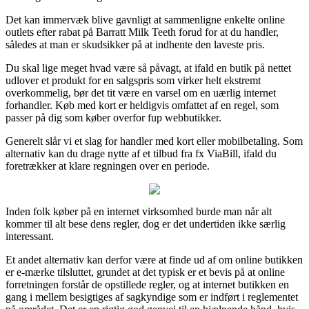
Det kan immervæk blive gavnligt at sammenligne enkelte online
outlets efter rabat på Barratt Milk Teeth forud for at du handler,
således at man er skudsikker på at indhente den laveste pris.
Du skal lige meget hvad være så påvagt, at ifald en butik på nettet
udlover et produkt for en salgspris som virker helt ekstremt
overkommelig, bør det tit være en varsel om en uærlig internet
forhandler. Køb med kort er heldigvis omfattet af en regel, som
passer på dig som køber overfor fup webbutikker.
Generelt slår vi et slag for handler med kort eller mobilbetaling. Som
alternativ kan du drage nytte af et tilbud fra fx ViaBill, ifald du
foretrækker at klare regningen over en periode.
Inden folk køber på en internet virksomhed burde man når alt
kommer til alt bese dens regler, dog er det undertiden ikke særlig
interessant.
Et andet alternativ kan derfor være at finde ud af om online butikken
er e-mærke tilsluttet, grundet at det typisk er et bevis på at online
forretningen forstår de opstillede regler, og at internet butikken en
gang i mellem besigtiges af sagkyndige som er indført i reglementet