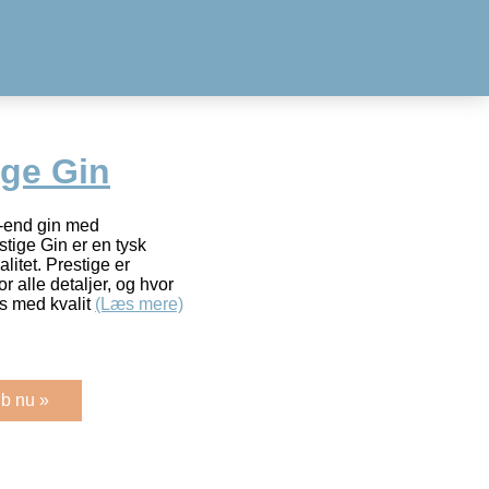
ige Gin
h-end gin med
tige Gin er en tysk
litet. Prestige er
r alle detaljer, og hvor
is med kvalit
(Læs mere)
b nu »