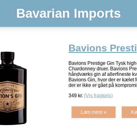
Bavarian Imports
Bavions Prest
Bavions Prestige Gin Tysk hig
Chardonney druer. Bavions Pres
håndværks gin af allerfineste kva
Bavions Gin, hvor der er kælet fo
der er ikke er gået på komprom
349
kr.
(Vis fragtpris)
Læs mere »
Kø