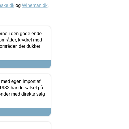
aske.dk
og
Wineman.dk
,
 vine i den gode ende
e områder, krydret med
 områder, der dukker
r med egen import af
i 1982 har de satset på
ønder med direkte salg