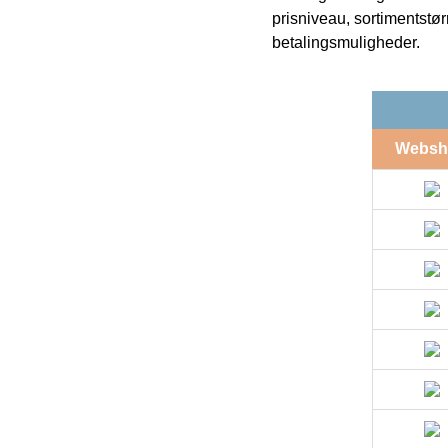
prisniveau, sortimentstø
betalingsmuligheder.
Websh