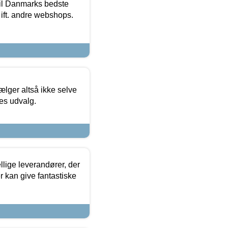
 til Danmarks bedste
 ift. andre webshops.
ælger altså ikke selve
res udvalg.
lige leverandører, der
r kan give fantastiske