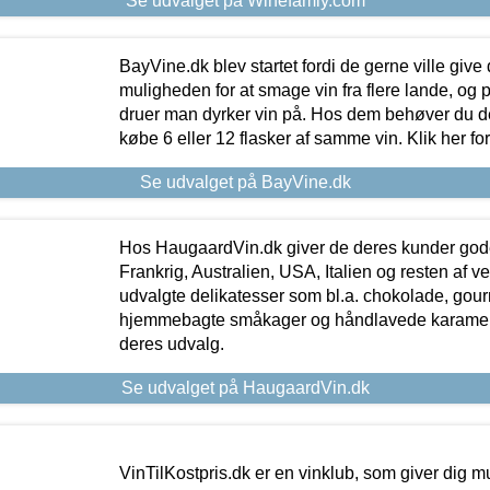
Se udvalget på Winefamly.com
BayVine.dk blev startet fordi de gerne ville give
muligheden for at smage vin fra flere lande, og p
druer man dyrker vin på. Hos dem behøver du der
købe 6 eller 12 flasker af samme vin. Klik her fo
Se udvalget på BayVine.dk
Hos HaugaardVin.dk giver de deres kunder gode
Frankrig, Australien, USA, Italien og resten af v
udvalgte delikatesser som bl.a. chokolade, gourm
hjemmebagte småkager og håndlavede karameller
deres udvalg.
Se udvalget på HaugaardVin.dk
VinTilKostpris.dk er en vinklub, som giver dig m