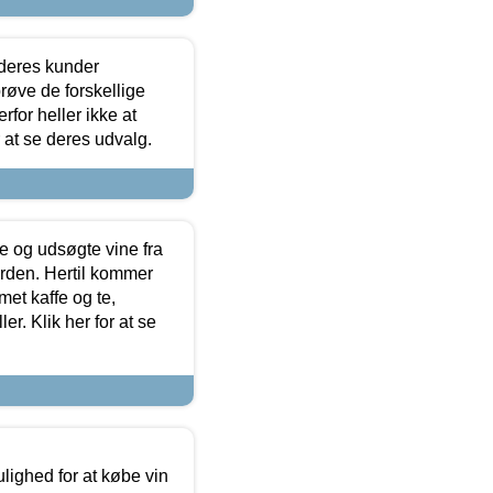
 deres kunder
røve de forskellige
for heller ikke at
r at se deres udvalg.
 og udsøgte vine fra
erden. Hertil kommer
et kaffe og te,
. Klik her for at se
ulighed for at købe vin