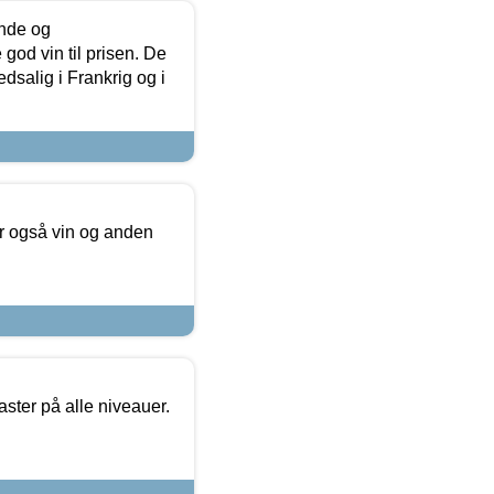
unde og
od vin til prisen. De
dsalig i Frankrig og i
er også vin og anden
ster på alle niveauer.