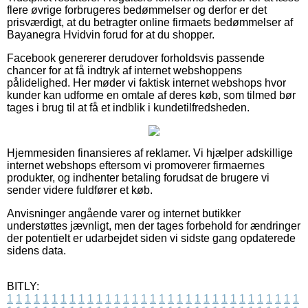
flere øvrige forbrugeres bedømmelser og derfor er det
prisværdigt, at du betragter online firmaets bedømmelser af
Bayanegra Hvidvin forud for at du shopper.
Facebook genererer derudover forholdsvis passende
chancer for at få indtryk af internet webshoppens
pålidelighed. Her møder vi faktisk internet webshops hvor
kunder kan udforme en omtale af deres køb, som tilmed bør
tages i brug til at få et indblik i kundetilfredsheden.
Hjemmesiden finansieres af reklamer. Vi hjælper adskillige
internet webshops eftersom vi promoverer firmaernes
produkter, og indhenter betaling forudsat de brugere vi
sender videre fuldfører et køb.
Anvisninger angående varer og internet butikker
understøttes jævnligt, men der tages forbehold for ændringer
der potentielt er udarbejdet siden vi sidste gang opdaterede
sidens data.
BITLY:
1
1
1
1
1
1
1
1
1
1
1
1
1
1
1
1
1
1
1
1
1
1
1
1
1
1
1
1
1
1
1
1
1