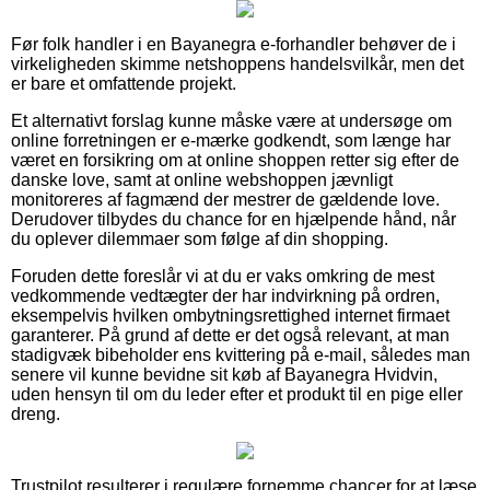
Før folk handler i en Bayanegra e-forhandler behøver de i
virkeligheden skimme netshoppens handelsvilkår, men det
er bare et omfattende projekt.
Et alternativt forslag kunne måske være at undersøge om
online forretningen er e-mærke godkendt, som længe har
været en forsikring om at online shoppen retter sig efter de
danske love, samt at online webshoppen jævnligt
monitoreres af fagmænd der mestrer de gældende love.
Derudover tilbydes du chance for en hjælpende hånd, når
du oplever dilemmaer som følge af din shopping.
Foruden dette foreslår vi at du er vaks omkring de mest
vedkommende vedtægter der har indvirkning på ordren,
eksempelvis hvilken ombytningsrettighed internet firmaet
garanterer. På grund af dette er det også relevant, at man
stadigvæk bibeholder ens kvittering på e-mail, således man
senere vil kunne bevidne sit køb af Bayanegra Hvidvin,
uden hensyn til om du leder efter et produkt til en pige eller
dreng.
Trustpilot resulterer i regulære fornemme chancer for at læse