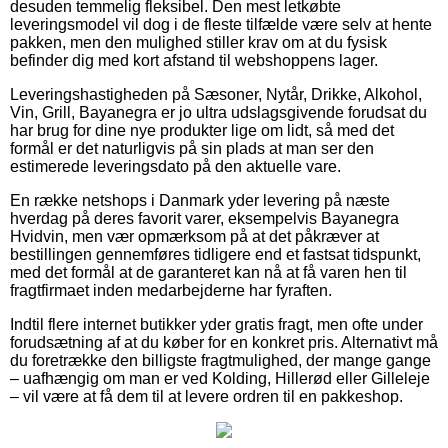
desuden temmelig fleksibel. Den mest letkøbte
leveringsmodel vil dog i de fleste tilfælde være selv at hente
pakken, men den mulighed stiller krav om at du fysisk
befinder dig med kort afstand til webshoppens lager.
Leveringshastigheden på Sæsoner, Nytår, Drikke, Alkohol,
Vin, Grill, Bayanegra er jo ultra udslagsgivende forudsat du
har brug for dine nye produkter lige om lidt, så med det
formål er det naturligvis på sin plads at man ser den
estimerede leveringsdato på den aktuelle vare.
En række netshops i Danmark yder levering på næste
hverdag på deres favorit varer, eksempelvis Bayanegra
Hvidvin, men vær opmærksom på at det påkræver at
bestillingen gennemføres tidligere end et fastsat tidspunkt,
med det formål at de garanteret kan nå at få varen hen til
fragtfirmaet inden medarbejderne har fyraften.
Indtil flere internet butikker yder gratis fragt, men ofte under
forudsætning af at du køber for en konkret pris. Alternativt må
du foretrække den billigste fragtmulighed, der mange gange
– uafhængig om man er ved Kolding, Hillerød eller Gilleleje
– vil være at få dem til at levere ordren til en pakkeshop.