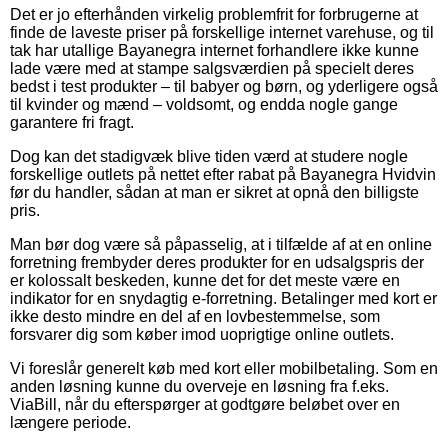
Det er jo efterhånden virkelig problemfrit for forbrugerne at
finde de laveste priser på forskellige internet varehuse, og til
tak har utallige Bayanegra internet forhandlere ikke kunne
lade være med at stampe salgsværdien på specielt deres
bedst i test produkter – til babyer og børn, og yderligere også
til kvinder og mænd – voldsomt, og endda nogle gange
garantere fri fragt.
Dog kan det stadigvæk blive tiden værd at studere nogle
forskellige outlets på nettet efter rabat på Bayanegra Hvidvin
før du handler, sådan at man er sikret at opnå den billigste
pris.
Man bør dog være så påpasselig, at i tilfælde af at en online
forretning frembyder deres produkter for en udsalgspris der
er kolossalt beskeden, kunne det for det meste være en
indikator for en snydagtig e-forretning. Betalinger med kort er
ikke desto mindre en del af en lovbestemmelse, som
forsvarer dig som køber imod uoprigtige online outlets.
Vi foreslår generelt køb med kort eller mobilbetaling. Som en
anden løsning kunne du overveje en løsning fra f.eks.
ViaBill, når du efterspørger at godtgøre beløbet over en
længere periode.