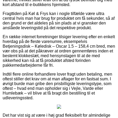
kort afstand til e-butikkens hjemsted.
Fragttiden på Køl & Frys kan i nogle tilfælde være ultra
central hvis man har brug for produktet om få sekunder, så af
den grund er det aldeles på sin plads at vi gransker den
anslåede leveringstid på det respektive produkt.
En række internet forretninger tilsiger levering efter en enkelt
hverdag på de fleste varenumre, eksempelvis
Betjeningsdisk – Køledisk – Oscar 1.5 – 158,4 cm bred, men
vær obs på at det påkræver at ordren gennemføres inden et
bestemt klokkeslæt, med hensynstagen til at de med
sikkerhed kan nå at få produktet afsted forinden
pakkemedarbejderne får fri.
Indtil flere online forhandlere lover fragt uden betaling, men
oftest stiller det krav om at man aftager for en fastsat sum. I
øvrigt burde man gribe den prisbilligste leveringstype, som
oftest – hvad end man opholder sig i Vejle, Varde eller
Humlebæk – vil blive at få bragt din bestilling til et
udleveringssted.
Det har vist sig at være i høj grad fleksibelt for almindelige