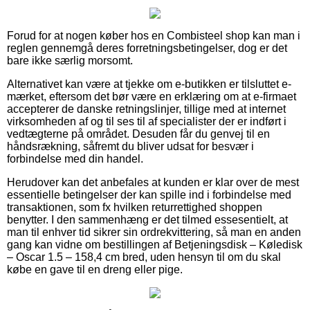
Forud for at nogen køber hos en Combisteel shop kan man i
reglen gennemgå deres forretningsbetingelser, dog er det
bare ikke særlig morsomt.
Alternativet kan være at tjekke om e-butikken er tilsluttet e-
mærket, eftersom det bør være en erklæring om at e-firmaet
accepterer de danske retningslinjer, tillige med at internet
virksomheden af og til ses til af specialister der er indført i
vedtægterne på området. Desuden får du genvej til en
håndsrækning, såfremt du bliver udsat for besvær i
forbindelse med din handel.
Herudover kan det anbefales at kunden er klar over de mest
essentielle betingelser der kan spille ind i forbindelse med
transaktionen, som fx hvilken returrettighed shoppen
benytter. I den sammenhæng er det tilmed essesentielt, at
man til enhver tid sikrer sin ordrekvittering, så man en anden
gang kan vidne om bestillingen af Betjeningsdisk – Køledisk
– Oscar 1.5 – 158,4 cm bred, uden hensyn til om du skal
købe en gave til en dreng eller pige.