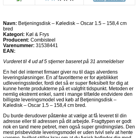
Navn:
Betjeningsdisk – Køledisk – Oscar 1.5 – 158,4 cm
bred
Kategori:
Køl & Frys
Producent:
Combisteel
Varenummer:
31538441
EAN:
Vurderet til
4
ud af 5 stjerner baseret på
31
anmeldelser
En hel del internet firmaer giver nu til dags alverdens
leveringsløsninger. En af favoritterne er for øjeblikket
udleveringssteder, fordi det så er super fleksibelt for dig at
kunne hente produkterne på et valgfrit tidspunkt. Metoden er
nemlig ekstremt enkel, samt i mange tilfælde endvidere den
billigste leveringsmodel ved køb af Betjeningsdisk –
Køledisk – Oscar 1.5 – 158,4 cm bred.
Du burde derudover påtænke at vælge at få leveret til din
adresse eller til adressen på dit arbejde. Fragttypen er godt
nok en tand mere pebret, men også super gnidningsløs. Den
mest prisbevidste leveringsmodel er uden tvivl selv at hente
varerne, hvilket stiller krav om at du fysisk befinder dig med