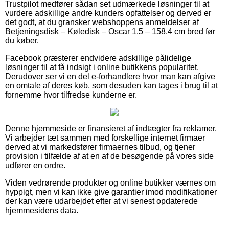
Trustpilot medfører sådan set udmærkede løsninger til at
vurdere adskillige andre kunders opfattelser og derved er
det godt, at du gransker webshoppens anmeldelser af
Betjeningsdisk – Køledisk – Oscar 1.5 – 158,4 cm bred før
du køber.
Facebook præsterer endvidere adskillige pålidelige
løsninger til at få indsigt i online butikkens popularitet.
Derudover ser vi en del e-forhandlere hvor man kan afgive
en omtale af deres køb, som desuden kan tages i brug til at
fornemme hvor tilfredse kunderne er.
Denne hjemmeside er finansieret af indtægter fra reklamer.
Vi arbejder tæt sammen med forskellige internet firmaer
derved at vi markedsfører firmaernes tilbud, og tjener
provision i tilfælde af at en af de besøgende på vores side
udfører en ordre.
Viden vedrørende produkter og online butikker værnes om
hyppigt, men vi kan ikke give garantier imod modifikationer
der kan være udarbejdet efter at vi senest opdaterede
hjemmesidens data.