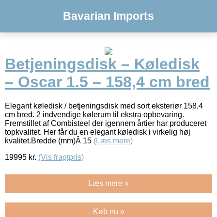
Bavarian Imports
Betjeningsdisk – Køledisk
– Oscar 1.5 – 158,4 cm bred
Elegant køledisk / betjeningsdisk med sort eksteriør 158,4
cm bred. 2 indvendige kølerum til ekstra opbevaring.
Fremstillet af Combisteel der igennem årtier har produceret
topkvalitet. Her får du en elegant køledisk i virkelig høj
kvalitet.Bredde (mm)Â 15
(Læs mere)
19995
kr.
(Vis fragtpris)
Læs mere »
Køb nu »