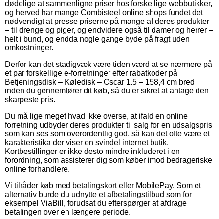
dødelige at sammenligne priser hos forskellige webbutikker,
og herved har mange Combisteel online shops fundet det
nødvendigt at presse priserne på mange af deres produkter
– til drenge og piger, og endvidere også til damer og herrer –
helt i bund, og endda nogle gange byde på fragt uden
omkostninger.
Derfor kan det stadigvæk være tiden værd at se nærmere på
et par forskellige e-forretninger efter rabatkoder på
Betjeningsdisk – Køledisk – Oscar 1.5 – 158,4 cm bred
inden du gennemfører dit køb, så du er sikret at antage den
skarpeste pris.
Du må lige meget hvad ikke overse, at ifald en online
forretning udbyder deres produkter til salg for en udsalgspris
som kan ses som overordentlig god, så kan det ofte være et
karakteristika der viser en svindel internet butik.
Kortbestillinger er ikke desto mindre inkluderet i en
forordning, som assisterer dig som køber imod bedrageriske
online forhandlere.
Vi tilråder køb med betalingskort eller MobilePay. Som et
alternativ burde du udnytte et afbetalingstilbud som for
eksempel ViaBill, forudsat du efterspørger at afdrage
betalingen over en længere periode.