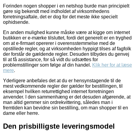
Forinden nogen shopper i en netshop burde man principielt
gøre sig bekendt med indholdet af virksomhedens
forretningsaftale, det er dog for det meste ikke specielt
ophidsende.
En anden mulighed kunne måske være at kigge om internet
butikken er e-mærke tilsluttet, fordi det generelt er en tryghed
om at e-firmaet opererer i overensstemmelse med de
opstillede regler, og at virksomheden hyppigt tilses af fagfolk
der forstår de gældende regler. Desuden tilbydes du genvej
til at få assistance, for så vidt du udsættes for
problemstillinger som følge af din handel.
Klik her for at læse
mere
.
Yderligere anbefales det at du er hensynstagende til de
mest vedkommende regler der gælder for bestillingen, til
eksempel hvilken returrettighed internet forretningen
anvender. I den sammenhæng er det desuden afgørende, at
man altid gemmer sin ordrekvittering, således man i
fremtiden kan bevidne sin bestilling, om man shopper til en
dame eller herre.
Den prisbilligste leveringsmodel