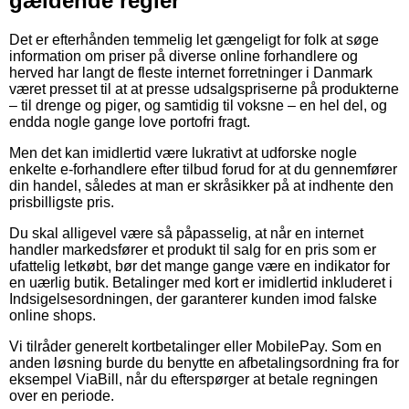
gældende regler
Det er efterhånden temmelig let gængeligt for folk at søge
information om priser på diverse online forhandlere og
herved har langt de fleste internet forretninger i Danmark
været presset til at at presse udsalgspriserne på produkterne
– til drenge og piger, og samtidig til voksne – en hel del, og
endda nogle gange love portofri fragt.
Men det kan imidlertid være lukrativt at udforske nogle
enkelte e-forhandlere efter tilbud forud for at du gennemfører
din handel, således at man er skråsikker på at indhente den
prisbilligste pris.
Du skal alligevel være så påpasselig, at når en internet
handler markedsfører et produkt til salg for en pris som er
ufattelig letkøbt, bør det mange gange være en indikator for
en uærlig butik. Betalinger med kort er imidlertid inkluderet i
Indsigelsesordningen, der garanterer kunden imod falske
online shops.
Vi tilråder generelt kortbetalinger eller MobilePay. Som en
anden løsning burde du benytte en afbetalingsordning fra for
eksempel ViaBill, når du efterspørger at betale regningen
over en periode.