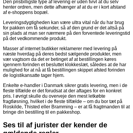
Den prisbilligste type af levering er uden tvivl at du selv
henter ordren, men dette afhænger af at du er i kort afstand
af e-shoppens bopæl.
Leveringsdygtigheden kan være ultra vital når du har brug
for pakken om få sekunder, så af den grund er det altså på
sin plads at man ser nærmere på den forventede leveringstid
på det vedkommende produkt.
Masser af internet butikker reklamerer med levering på
næste hverdag på deres bedst sælgende produkter, men
vær vagtsom da det er betinget af at bestillingen køres
igennem forinden et besluttet klokkeslæt, således at de har
mulighed for at nå at få bestillingen skippet afsted forinden
de logistikansatte tager hjem.
Enkelte e-handler i Danmark sikrer gratis levering, men i de
fleste tilfælde er det forudsat at der aftages for en konkret
pris. I øvrigt skulle du overveje den mest letkøbte
fragtløsning, hvilket i de fleste tilfælde – om du bor tæt på
Roskilde, Thisted eller Bramming – er at få fragtmanden til at
bringe din bestilling til en pakkeshop.
Ses til af jurister der kender de