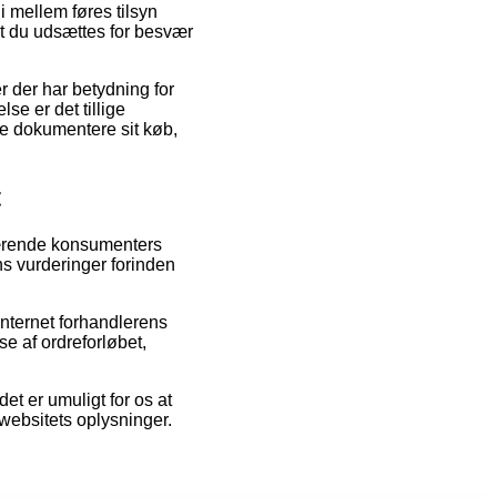
 mellem føres tilsyn
mt du udsættes for besvær
 der har betydning for
lse er det tillige
ne dokumentere sit køb,
t
værende konsumenters
ns vurderinger forinden
nternet forhandlerens
se af ordreforløbet,
t er umuligt for os at
 websitets oplysninger.