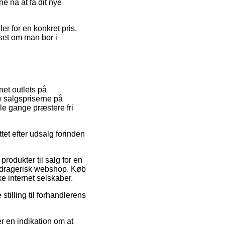
e nå at få dit nye
er for en konkret pris.
nset om man bor i
net outlets på
e salgspriserne på
gle gange præstere fri
ttet efter udsalg forinden
produkter til salg for en
 bedragerisk webshop. Køb
e internet selskaber.
tilling til forhandlerens
r en indikation om at