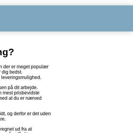
ng?
 En der er meget populær
 dig bedst.
e leveringsmulighed.
ssen på dit arbejde.
n mest prisbevidste
 med at du er nærved
dt, og derfor er det uden
re.
regnet ud fra at