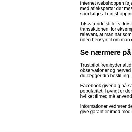
internet webshoppen føj
med af eksperter der mes
som følge af din shoppin
Tilsvarende stiller vi f
transaktionen, for eksempe
relevant, at man når som
uden hensyn til om man er
Se nærmere på 
Trustpilot frembyder alt
observationer og herved e
du lægger din bestilling.
Facebook giver dig på sa
popularitet. I øvrigt er 
hvilket tilmed må anvendes
Informationer vedrørende
give garantier imod modif