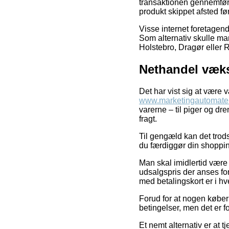
transaktionen gennemføres
produkt skippet afsted fø
Visse internet foretagende
Som alternativ skulle ma
Holstebro, Dragør eller Ri
Nethandel vækst
Det har vist sig at være v
www.marketingautomate
varerne – til piger og dr
fragt.
Til gengæld kan det trods 
du færdiggør din shopping
Man skal imidlertid være 
udsalgspris der anses for
med betalingskort er i hv
Forud for at nogen køber 
betingelser, men det er f
Et nemt alternativ er at 