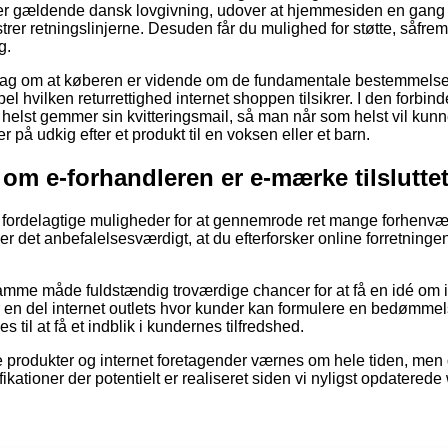
er gældende dansk lovgivning, udover at hjemmesiden en gang i
trer retningslinjerne. Desuden får du mulighed for støtte, såfre
g.
orslag om at køberen er vidende om de fundamentale bestemmelser
l hvilken returrettighed internet shoppen tilsikrer. I den forbinde
 helst gemmer sin kvitteringsmail, så man når som helst vil kun
 på udkig efter et produkt til en voksen eller et barn.
om e-forhandleren er e-mærke tilslutte
id fordelagtige muligheder for at gennemrode ret mange forhen
r det anbefalelsesværdigt, at du efterforsker online forretninge
mme måde fuldstændig troværdige chancer for at få en idé om i
der en del internet outlets hvor kunder kan formulere en bedømmel
 til at få et indblik i kundernes tilfredshed.
 produkter og internet foretagender værnes om hele tiden, men de
ikationer der potentielt er realiseret siden vi nyligst opdaterede