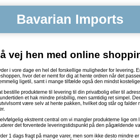
Bavarian Imports
på vej hen med online shoppi
der i vore dage en hel del forskellige muligheder for levering.
hoppen, hvor det er nemt for dig at hente ordren når det passer
temmelig ligetil, samt i mange tilfælde også den mindst kostelig
bestille produkterne til levering til din privatbolig eller til adre
undertiden et hak mindre prisbillig, men samtidig ret simpel. De
utvivlsomt være selv at hente pakken, hvilket dog står og falder
r.
elvfølgelig ekstremt central om vi mangler produkterne lige om li
tuderer det forventede leveringstidspunkt på den pågældende va
yder 1 dags fragt på mange varer, men som ikke desto mindre er 