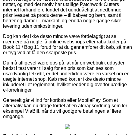
nettet, og med det motiv har utallige Patchwork Cutters
internet forhandlere fundet det uundgåeligt at nedbringe
prisniveauet på produkterne – til babyer og børn, samt til
herrer og damer – markant, og endda nogle gange sikre
levering uden omkostninger.
Dog kan det ikke desto mindre være fordelagtigt at se
nærmere på nogle få online webshops efter rabatkoder på
Book 11 / Bog 11 forud for at du gennemfører dit køb, så man
er tryg ved at få den skarpeste pris.
Du må alligevel være obs på, at når en webbutik udbyder
bedst i test varer til salg for en pris som kan ses som
usædvanlig letkøbt, er det undertiden være en varsel om en
uægte internet shop. Køb med kort er ikke desto mindre
inkluderet i et reglement, hvilket redder dig overfor uærlige
e-forretninger.
Generelt går vi ind for kortkøb eller MobilePay. Som et
alternativ kan du drage fordel af en afdragsordning som for
eksempel ViaBill, når du vil godtgøre betalingen af flere
omgange.