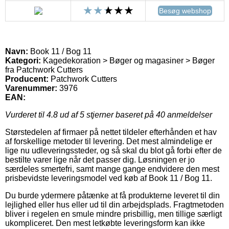
Besøg webshop
Navn:
Book 11 / Bog 11
Kategori:
Kagedekoration > Bøger og magasiner > Bøger
fra Patchwork Cutters
Producent:
Patchwork Cutters
Varenummer:
3976
EAN:
Vurderet til
4.8
ud af 5 stjerner baseret på
40
anmeldelser
Størstedelen af firmaer på nettet tildeler efterhånden et hav
af forskellige metoder til levering. Det mest almindelige er
lige nu udleveringssteder, og så skal du blot gå forbi efter de
bestilte varer lige når det passer dig. Løsningen er jo
særdeles smertefri, samt mange gange endvidere den mest
prisbevidste leveringsmodel ved køb af Book 11 / Bog 11.
Du burde ydermere påtænke at få produkterne leveret til din
lejlighed eller hus eller ud til din arbejdsplads. Fragtmetoden
bliver i regelen en smule mindre prisbillig, men tillige særligt
ukompliceret. Den mest letkøbte leveringsform kan ikke