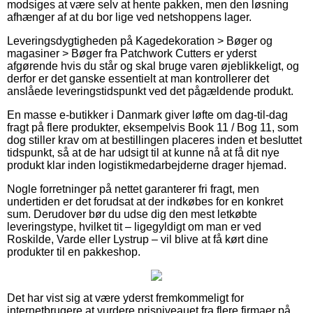
modsiges at være selv at hente pakken, men den løsning
afhænger af at du bor lige ved netshoppens lager.
Leveringsdygtigheden på Kagedekoration > Bøger og
magasiner > Bøger fra Patchwork Cutters er yderst
afgørende hvis du står og skal bruge varen øjeblikkeligt, og
derfor er det ganske essentielt at man kontrollerer det
anslåede leveringstidspunkt ved det pågældende produkt.
En masse e-butikker i Danmark giver løfte om dag-til-dag
fragt på flere produkter, eksempelvis Book 11 / Bog 11, som
dog stiller krav om at bestillingen placeres inden et besluttet
tidspunkt, så at de har udsigt til at kunne nå at få dit nye
produkt klar inden logistikmedarbejderne drager hjemad.
Nogle forretninger på nettet garanterer fri fragt, men
undertiden er det forudsat at der indkøbes for en konkret
sum. Derudover bør du udse dig den mest letkøbte
leveringstype, hvilket tit – ligegyldigt om man er ved
Roskilde, Varde eller Lystrup – vil blive at få kørt dine
produkter til en pakkeshop.
Det har vist sig at være yderst fremkommeligt for
internetbrugere at vurdere prisniveauet fra flere firmaer på