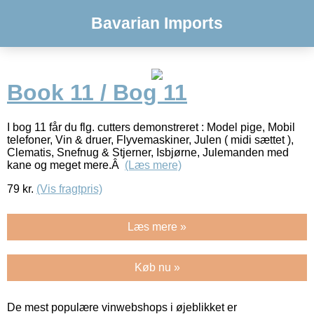
Bavarian Imports
Book 11 / Bog 11
I bog 11 får du flg. cutters demonstreret : Model pige, Mobil
telefoner, Vin & druer, Flyvemaskiner, Julen ( midi sættet ),
Clematis, Snefnug & Stjerner, Isbjørne, Julemanden med
kane og meget mere.Â
(Læs mere)
79
kr.
(Vis fragtpris)
Læs mere »
Køb nu »
De mest populære vinwebshops i øjeblikket er