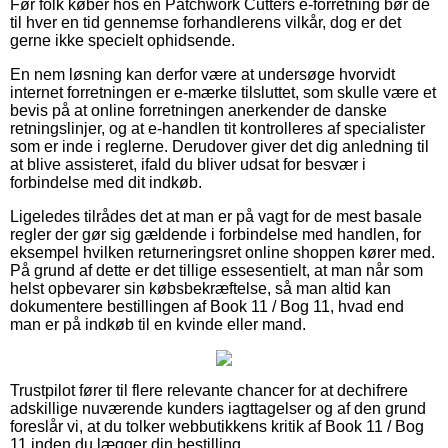
Før folk køber hos en Patchwork Cutters e-forretning bør de
til hver en tid gennemse forhandlerens vilkår, dog er det
gerne ikke specielt ophidsende.
En nem løsning kan derfor være at undersøge hvorvidt
internet forretningen er e-mærke tilsluttet, som skulle være et
bevis på at online forretningen anerkender de danske
retningslinjer, og at e-handlen tit kontrolleres af specialister
som er inde i reglerne. Derudover giver det dig anledning til
at blive assisteret, ifald du bliver udsat for besvær i
forbindelse med dit indkøb.
Ligeledes tilrådes det at man er på vagt for de mest basale
regler der gør sig gældende i forbindelse med handlen, for
eksempel hvilken returneringsret online shoppen kører med.
På grund af dette er det tillige essesentielt, at man når som
helst opbevarer sin købsbekræftelse, så man altid kan
dokumentere bestillingen af Book 11 / Bog 11, hvad end
man er på indkøb til en kvinde eller mand.
Trustpilot fører til flere relevante chancer for at dechifrere
adskillige nuværende kunders iagttagelser og af den grund
foreslår vi, at du tolker webbutikkens kritik af Book 11 / Bog
11 inden du lægger din bestilling.