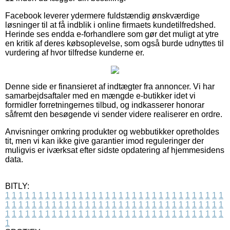
Facebook leverer ydermere fuldstændig ønskværdige
løsninger til at få indblik i online firmaets kundetilfredshed.
Herinde ses endda e-forhandlere som gør det muligt at ytre
en kritik af deres købsoplevelse, som også burde udnyttes til
vurdering af hvor tilfredse kunderne er.
Denne side er finansieret af indtægter fra annoncer. Vi har
samarbejdsaftaler med en mængde e-butikker idet vi
formidler forretningernes tilbud, og indkasserer honorar
såfremt den besøgende vi sender videre realiserer en ordre.
Anvisninger omkring produkter og webbutikker opretholdes
tit, men vi kan ikke give garantier imod reguleringer der
muligvis er iværksat efter sidste opdatering af hjemmesidens
data.
BITLY:
1
1
1
1
1
1
1
1
1
1
1
1
1
1
1
1
1
1
1
1
1
1
1
1
1
1
1
1
1
1
1
1
1
1
1
1
1
1
1
1
1
1
1
1
1
1
1
1
1
1
1
1
1
1
1
1
1
1
1
1
1
1
1
1
1
1
1
1
1
1
1
1
1
1
1
1
1
1
1
1
1
1
1
1
1
1
1
1
1
1
1
1
1
1
1
1
1
1
1
1