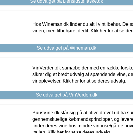
Se udvalget på Densidsteflaske.dk
Hos Wineman.dk finder du alt i vintilbehør. De s
vinen, men tilbehøret dertil. Klik her for at se de
Se udvalget på Wineman.dk
VinVerden.dk samarbejder med en række forskel
sikrer dig et bredt udvalg af spændende vine, de
vinoplevelser. Klik her for at se deres udvalg.
Se udvalget på VinVerden.dk
BuusVine.dk slår sig på at blive drevet ud fra s
gennemskuelige købmandsprincipper, og levere g
finder deres vine hos mindre vinhuse/gårde hove
Italien. Klik her for at se deres udvalg.