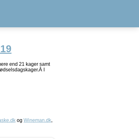
 19
l mere end 21 kager samt
 fødselsdagskager.Â I
aske.dk
og
Wineman.dk
,