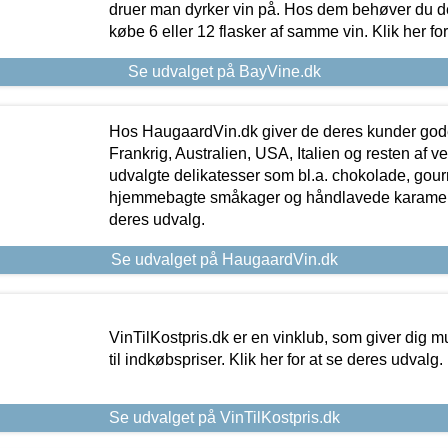
druer man dyrker vin på. Hos dem behøver du der
købe 6 eller 12 flasker af samme vin. Klik her fo
Se udvalget på BayVine.dk
Hos HaugaardVin.dk giver de deres kunder gode
Frankrig, Australien, USA, Italien og resten af v
udvalgte delikatesser som bl.a. chokolade, gourm
hjemmebagte småkager og håndlavede karameller
deres udvalg.
Se udvalget på HaugaardVin.dk
VinTilKostpris.dk er en vinklub, som giver dig m
til indkøbspriser. Klik her for at se deres udvalg.
Se udvalget på VinTilKostpris.dk