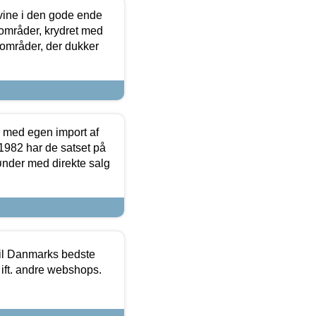
 vine i den gode ende
e områder, krydret med
 områder, der dukker
r med egen import af
i 1982 har de satset på
ønder med direkte salg
 til Danmarks bedste
 ift. andre webshops.