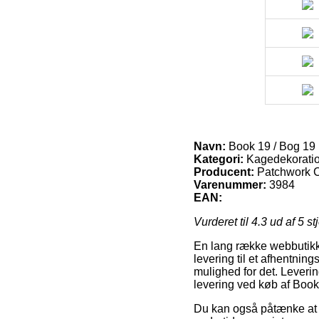
Navn:
Book 19 / Bog 19
Kategori:
Kagedekoratio
Producent:
Patchwork C
Varenummer:
3984
EAN:
Vurderet til
4.3
ud af 5 st
En lang række webbutikke
levering til et afhentning
mulighed for det. Leveri
levering ved køb af Book
Du kan også påtænke at få