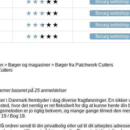
Besøg webshop
Besøg webshop
Besøg webshop
Besøg webshop
n > Bøger og magasiner > Bøger fra Patchwork Cutters
utters
jerner baseret på
25
anmeldelser
r i Danmark frembyder i dag diverse fragtløsninger. En sikker 
ssted, hvor det nemlig er ret fleksibelt for dig at kunne hente din b
ngsmetoden er jo rigtig bekvem, og mange gange tilmed den mest
 19 / Bog 19.
 ordren sendt til din privatbolig eller ud til dit arbejdes adress