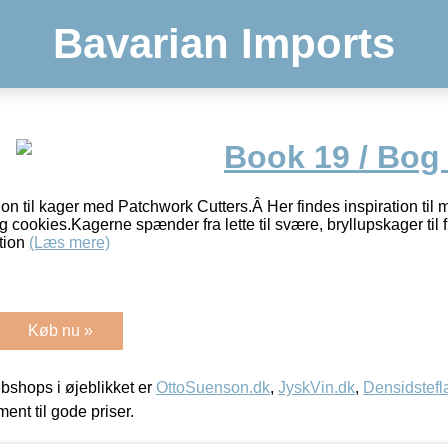
Bavarian Imports
Book 19 / Bog
tion til kager med Patchwork Cutters.Â Her findes inspiration ti
og cookies.Kagerne spænder fra lette til svære, bryllupskager til
tion
(Læs mere)
Køb nu »
shops i øjeblikket er
OttoSuenson.dk
,
JyskVin.dk
,
Densidstefl
ment til gode priser.