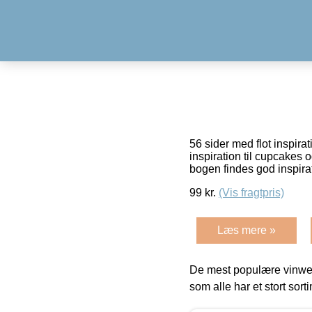
56 sider med flot inspira
inspiration til cupcakes 
bogen findes god inspira
99
kr.
(Vis fragtpris)
Læs mere »
De mest populære vinweb
som alle har et stort sorti