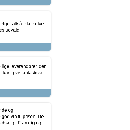
ælger altså ikke selve
res udvalg.
lige leverandører, der
r kan give fantastiske
unde og
od vin til prisen. De
dsalig i Frankrig og i