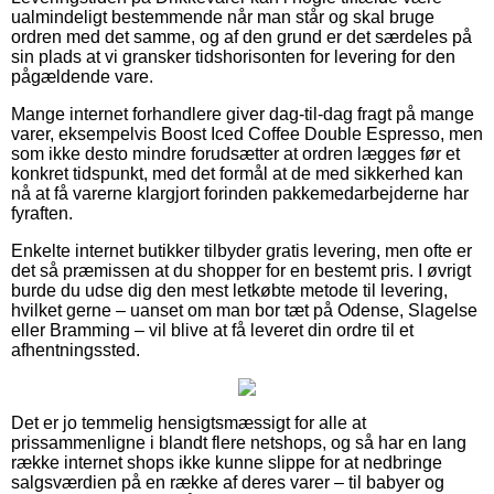
ualmindeligt bestemmende når man står og skal bruge
ordren med det samme, og af den grund er det særdeles på
sin plads at vi gransker tidshorisonten for levering for den
pågældende vare.
Mange internet forhandlere giver dag-til-dag fragt på mange
varer, eksempelvis Boost Iced Coffee Double Espresso, men
som ikke desto mindre forudsætter at ordren lægges før et
konkret tidspunkt, med det formål at de med sikkerhed kan
nå at få varerne klargjort forinden pakkemedarbejderne har
fyraften.
Enkelte internet butikker tilbyder gratis levering, men ofte er
det så præmissen at du shopper for en bestemt pris. I øvrigt
burde du udse dig den mest letkøbte metode til levering,
hvilket gerne – uanset om man bor tæt på Odense, Slagelse
eller Bramming – vil blive at få leveret din ordre til et
afhentningssted.
Det er jo temmelig hensigtsmæssigt for alle at
prissammenligne i blandt flere netshops, og så har en lang
række internet shops ikke kunne slippe for at nedbringe
salgsværdien på en række af deres varer – til babyer og