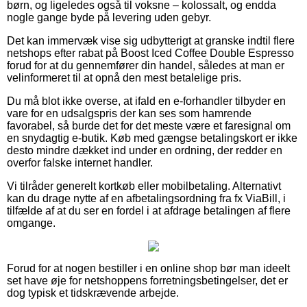
børn, og ligeledes også til voksne – kolossalt, og endda
nogle gange byde på levering uden gebyr.
Det kan immervæk vise sig udbytterigt at granske indtil flere
netshops efter rabat på Boost Iced Coffee Double Espresso
forud for at du gennemfører din handel, således at man er
velinformeret til at opnå den mest betalelige pris.
Du må blot ikke overse, at ifald en e-forhandler tilbyder en
vare for en udsalgspris der kan ses som hamrende
favorabel, så burde det for det meste være et faresignal om
en snydagtig e-butik. Køb med gængse betalingskort er ikke
desto mindre dækket ind under en ordning, der redder en
overfor falske internet handler.
Vi tilråder generelt kortkøb eller mobilbetaling. Alternativt
kan du drage nytte af en afbetalingsordning fra fx ViaBill, i
tilfælde af at du ser en fordel i at afdrage betalingen af flere
omgange.
Forud for at nogen bestiller i en online shop bør man ideelt
set have øje for netshoppens forretningsbetingelser, det er
dog typisk et tidskrævende arbejde.