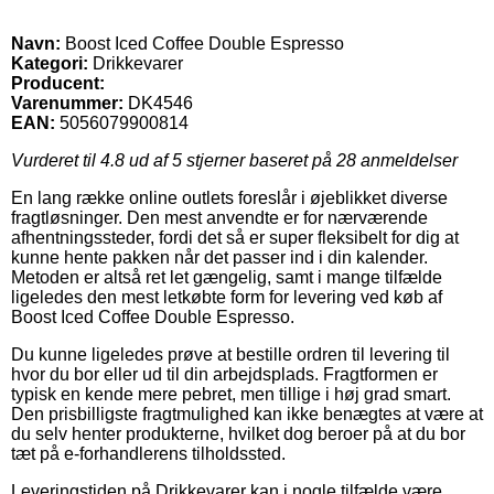
Navn:
Boost Iced Coffee Double Espresso
Kategori:
Drikkevarer
Producent:
Varenummer:
DK4546
EAN:
5056079900814
Vurderet til
4.8
ud af 5 stjerner baseret på
28
anmeldelser
En lang række online outlets foreslår i øjeblikket diverse
fragtløsninger. Den mest anvendte er for nærværende
afhentningssteder, fordi det så er super fleksibelt for dig at
kunne hente pakken når det passer ind i din kalender.
Metoden er altså ret let gængelig, samt i mange tilfælde
ligeledes den mest letkøbte form for levering ved køb af
Boost Iced Coffee Double Espresso.
Du kunne ligeledes prøve at bestille ordren til levering til
hvor du bor eller ud til din arbejdsplads. Fragtformen er
typisk en kende mere pebret, men tillige i høj grad smart.
Den prisbilligste fragtmulighed kan ikke benægtes at være at
du selv henter produkterne, hvilket dog beroer på at du bor
tæt på e-forhandlerens tilholdssted.
Leveringstiden på Drikkevarer kan i nogle tilfælde være