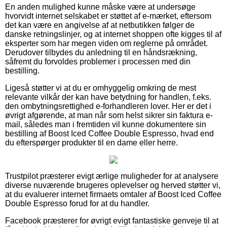
En anden mulighed kunne måske være at undersøge
hvorvidt internet selskabet er støttet af e-mærket, eftersom
det kan være en angivelse af at netbutikken følger de
danske retningslinjer, og at internet shoppen ofte kigges til af
eksperter som har megen viden om reglerne på området.
Derudover tilbydes du anledning til en håndsrækning,
såfremt du forvoldes problemer i processen med din
bestilling.
Ligeså støtter vi at du er omhyggelig omkring de mest
relevante vilkår der kan have betydning for handlen, f.eks.
den ombytningsrettighed e-forhandleren lover. Her er det i
øvrigt afgørende, at man når som helst sikrer sin faktura e-
mail, således man i fremtiden vil kunne dokumentere sin
bestilling af Boost Iced Coffee Double Espresso, hvad end
du efterspørger produkter til en dame eller herre.
Trustpilot præsterer evigt ærlige muligheder for at analysere
diverse nuværende brugeres oplevelser og herved støtter vi,
at du evaluerer internet firmaets omtaler af Boost Iced Coffee
Double Espresso forud for at du handler.
Facebook præsterer for øvrigt evigt fantastiske genveje til at