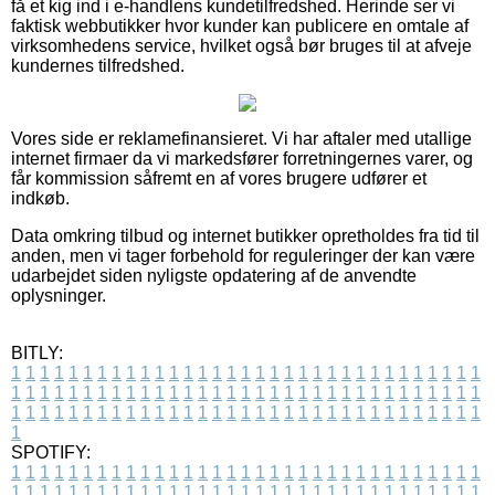
få et kig ind i e-handlens kundetilfredshed. Herinde ser vi
faktisk webbutikker hvor kunder kan publicere en omtale af
virksomhedens service, hvilket også bør bruges til at afveje
kundernes tilfredshed.
Vores side er reklamefinansieret. Vi har aftaler med utallige
internet firmaer da vi markedsfører forretningernes varer, og
får kommission såfremt en af vores brugere udfører et
indkøb.
Data omkring tilbud og internet butikker opretholdes fra tid til
anden, men vi tager forbehold for reguleringer der kan være
udarbejdet siden nyligste opdatering af de anvendte
oplysninger.
BITLY:
1
1
1
1
1
1
1
1
1
1
1
1
1
1
1
1
1
1
1
1
1
1
1
1
1
1
1
1
1
1
1
1
1
1
1
1
1
1
1
1
1
1
1
1
1
1
1
1
1
1
1
1
1
1
1
1
1
1
1
1
1
1
1
1
1
1
1
1
1
1
1
1
1
1
1
1
1
1
1
1
1
1
1
1
1
1
1
1
1
1
1
1
1
1
1
1
1
1
1
1
SPOTIFY:
1
1
1
1
1
1
1
1
1
1
1
1
1
1
1
1
1
1
1
1
1
1
1
1
1
1
1
1
1
1
1
1
1
1
1
1
1
1
1
1
1
1
1
1
1
1
1
1
1
1
1
1
1
1
1
1
1
1
1
1
1
1
1
1
1
1