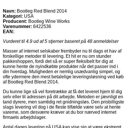
Navn:
Bootleg Red Blend 2014
Kategori:
USA
Producent:
Bootleg Wine Works
Varenummer:
6422536
EAN:
Vurderet til
4.9
ud af 5 stjerner baseret på
48
anmeldelser
Masser af internet selskaber frembyder nu til dags et hav af
forskellige metoder til levering. Et hit er nu om stunder
pakkeshoppen, fordi det så er super fleksibelt for dig at
kunne hente de nyindkøbte produkter når det passer ind i
din hverdag. Muligheden er nemlig usædvanlig simpel, og
ofte ydermere den mest betalelige leveringsløsning ved køb
af Bootleg Red Blend 2014.
Du kunne lige så vel foretrække at få det leveret hjem til dig
selv eller til adressen på dit arbejde. Metoden er jævnligt en
tand dyrere, men samtidig ret gnidningsløs. Den prisbilligste
slags levering vil dog i de fleste tilfælde være selv at hente
varerne, som desværre kræver at du bor nærved internet
firmaets arbejdslager.
Antal dages levering på USA kan vise sig at være ekstremt