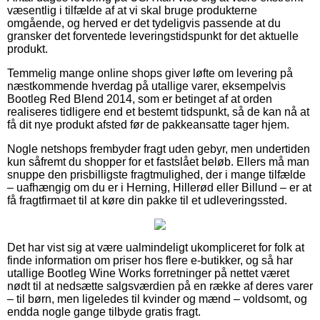
væsentlig i tilfælde af at vi skal bruge produkterne
omgående, og herved er det tydeligvis passende at du
gransker det forventede leveringstidspunkt for det aktuelle
produkt.
Temmelig mange online shops giver løfte om levering på
næstkommende hverdag på utallige varer, eksempelvis
Bootleg Red Blend 2014, som er betinget af at orden
realiseres tidligere end et bestemt tidspunkt, så de kan nå at
få dit nye produkt afsted før de pakkeansatte tager hjem.
Nogle netshops frembyder fragt uden gebyr, men undertiden
kun såfremt du shopper for et fastslået beløb. Ellers må man
snuppe den prisbilligste fragtmulighed, der i mange tilfælde
– uafhængig om du er i Herning, Hillerød eller Billund – er at
få fragtfirmaet til at køre din pakke til et udleveringssted.
Det har vist sig at være ualmindeligt ukompliceret for folk at
finde information om priser hos flere e-butikker, og så har
utallige Bootleg Wine Works forretninger på nettet været
nødt til at nedsætte salgsværdien på en række af deres varer
– til børn, men ligeledes til kvinder og mænd – voldsomt, og
endda nogle gange tilbyde gratis fragt.