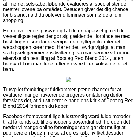
at internet selskabet løbende evalueres af specialister der
mestrer lovene på området. Desuden giver det dig chance
for bistand, ifald du oplever dilemmaer som følge af din
shopping.
Herudover er det prisværdigt at du er påpasselig med de
væsentligste regler der gør sig gældende i forbindelse med
bestillingen, som for eksempel den byttepolitik internet
webshoppen kører med. Her er det i øvrigt vigtigt, at man
stadigvæk gemmer ens kvittering, så man senere vil kunne
eftervise sin bestilling af Bootleg Red Blend 2014, uden
hensyn til om man leder efter en vare til en voksen eller et
barn.
Trustpilot frembringer fuldkommen pæne chancer for at
evaluere mange nuværende brugeres omtaler og derfor
foreslåes det, at du studerer e-handlens kritik af Bootleg Red
Blend 2014 forinden du køber.
Facebook frembyder tillige fuldstændig værdifulde metoder
til at få kendskab til e-shoppens troværdighed. Foruden det
møder vi mange online forretninger som gør det muligt at
publicere en bedømmelse af deres køb, hvilket desuden