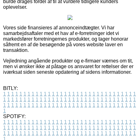
burde drages fordel af til at vurdere tidligere kunders
oplevelser.
Vores side finansieres af annonceindtægter. Vi har
samarbejdsaftaler med et hav af e-forretninger idet vi
markedsfører forretningernes produkter, og tager honorar
såfremt en af de besøgende på vores website laver en
transaktion.
Vejledning angående produkter og e-firmaer værnes om tit,
men vi ønsker ikke at påtage os ansvaret for rettelser der er
iværksat siden seneste opdatering af sidens informationer.
BITLY:
1
1
1
1
1
1
1
1
1
1
1
1
1
1
1
1
1
1
1
1
1
1
1
1
1
1
1
1
1
1
1
1
1
1
1
1
1
1
1
1
1
1
1
1
1
1
1
1
1
1
1
1
1
1
1
1
1
1
1
1
1
1
1
1
1
1
1
1
1
1
1
1
1
1
1
1
1
1
1
1
1
1
1
1
1
1
1
1
1
1
1
1
1
1
1
1
1
1
1
1
SPOTIFY:
1
1
1
1
1
1
1
1
1
1
1
1
1
1
1
1
1
1
1
1
1
1
1
1
1
1
1
1
1
1
1
1
1
1
1
1
1
1
1
1
1
1
1
1
1
1
1
1
1
1
1
1
1
1
1
1
1
1
1
1
1
1
1
1
1
1
1
1
1
1
1
1
1
1
1
1
1
1
1
1
1
1
1
1
1
1
1
1
1
1
1
1
1
1
1
1
1
1
1
1