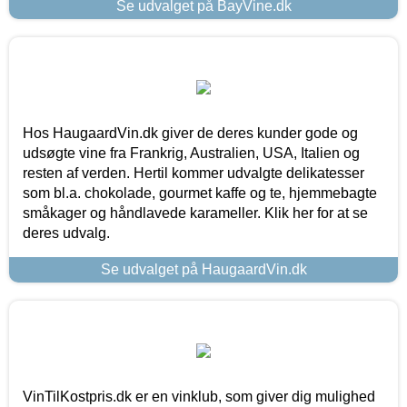
Se udvalget på BayVine.dk
Hos HaugaardVin.dk giver de deres kunder gode og
udsøgte vine fra Frankrig, Australien, USA, Italien og
resten af verden. Hertil kommer udvalgte delikatesser
som bl.a. chokolade, gourmet kaffe og te, hjemmebagte
småkager og håndlavede karameller. Klik her for at se
deres udvalg.
Se udvalget på HaugaardVin.dk
VinTilKostpris.dk er en vinklub, som giver dig mulighed