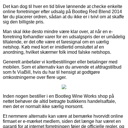
Det kan dog til hver en tid blive lønnende at checke enkelte
online forretninger efter udsalg på Bootleg Red Blend 2014
før du placerer ordren, sådan at du ikke er i tvivl om at skaffe
sig den billigste pris.
Man skal ikke desto mindre være klar over, at når en e-
forretning forhandler varer for en udsalgspris der er umådelig
tiltalende, er det ofte være et faresignal om en uærlig
netshop. Køb med kort er imidlertid omsluttet af en
anordning, hvilket skærmer folk imod falske netshops.
Generelt anbefaler vi kortbestillinger eller betalinger med
mobilen. Som et alternativ kan du anvende et afdragstilbud
som fx ViaBill, hvis du har til hensigt at godtgøre
omkostningerne over flere uger.
Inden nogen bestiller i en Bootleg Wine Works shop på
nettet behøver de altid betragte butikkens handelsaftale,
men det er normalt ikke særlig morsomt.
Et nemmere alternativ kan være at bemærke hvorvidt online
firmaet er e-mærket medlem, siden det længe har været en
garanti for at internet forretningen føjer de officielle regler, og