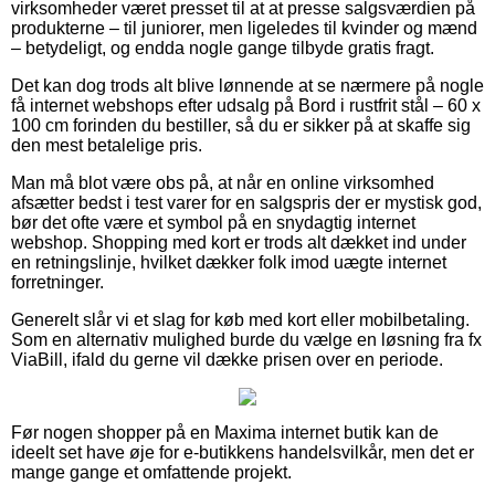
virksomheder været presset til at at presse salgsværdien på
produkterne – til juniorer, men ligeledes til kvinder og mænd
– betydeligt, og endda nogle gange tilbyde gratis fragt.
Det kan dog trods alt blive lønnende at se nærmere på nogle
få internet webshops efter udsalg på Bord i rustfrit stål – 60 x
100 cm forinden du bestiller, så du er sikker på at skaffe sig
den mest betalelige pris.
Man må blot være obs på, at når en online virksomhed
afsætter bedst i test varer for en salgspris der er mystisk god,
bør det ofte være et symbol på en snydagtig internet
webshop. Shopping med kort er trods alt dækket ind under
en retningslinje, hvilket dækker folk imod uægte internet
forretninger.
Generelt slår vi et slag for køb med kort eller mobilbetaling.
Som en alternativ mulighed burde du vælge en løsning fra fx
ViaBill, ifald du gerne vil dække prisen over en periode.
Før nogen shopper på en Maxima internet butik kan de
ideelt set have øje for e-butikkens handelsvilkår, men det er
mange gange et omfattende projekt.