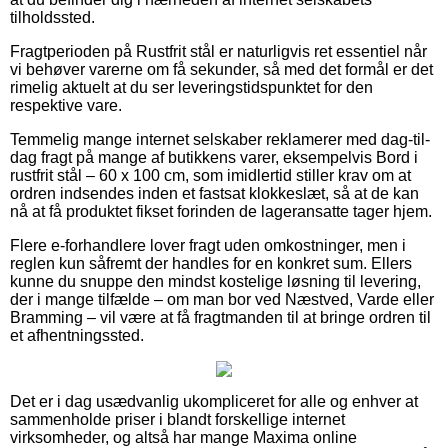
tilholdssted.
Fragtperioden på Rustfrit stål er naturligvis ret essentiel når
vi behøver varerne om få sekunder, så med det formål er det
rimelig aktuelt at du ser leveringstidspunktet for den
respektive vare.
Temmelig mange internet selskaber reklamerer med dag-til-
dag fragt på mange af butikkens varer, eksempelvis Bord i
rustfrit stål – 60 x 100 cm, som imidlertid stiller krav om at
ordren indsendes inden et fastsat klokkeslæt, så at de kan
nå at få produktet fikset forinden de lageransatte tager hjem.
Flere e-forhandlere lover fragt uden omkostninger, men i
reglen kun såfremt der handles for en konkret sum. Ellers
kunne du snuppe den mindst kostelige løsning til levering,
der i mange tilfælde – om man bor ved Næstved, Varde eller
Bramming – vil være at få fragtmanden til at bringe ordren til
et afhentningssted.
Det er i dag usædvanlig ukompliceret for alle og enhver at
sammenholde priser i blandt forskellige internet
virksomheder, og altså har mange Maxima online