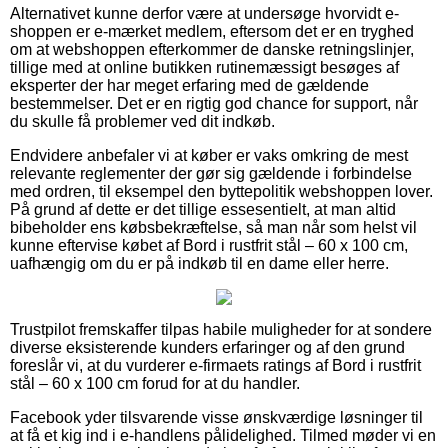
Alternativet kunne derfor være at undersøge hvorvidt e-
shoppen er e-mærket medlem, eftersom det er en tryghed
om at webshoppen efterkommer de danske retningslinjer,
tillige med at online butikken rutinemæssigt besøges af
eksperter der har meget erfaring med de gældende
bestemmelser. Det er en rigtig god chance for support, når
du skulle få problemer ved dit indkøb.
Endvidere anbefaler vi at køber er vaks omkring de mest
relevante reglementer der gør sig gældende i forbindelse
med ordren, til eksempel den byttepolitik webshoppen lover.
På grund af dette er det tillige essesentielt, at man altid
bibeholder ens købsbekræftelse, så man når som helst vil
kunne eftervise købet af Bord i rustfrit stål – 60 x 100 cm,
uafhængig om du er på indkøb til en dame eller herre.
Trustpilot fremskaffer tilpas habile muligheder for at sondere
diverse eksisterende kunders erfaringer og af den grund
foreslår vi, at du vurderer e-firmaets ratings af Bord i rustfrit
stål – 60 x 100 cm forud for at du handler.
Facebook yder tilsvarende visse ønskværdige løsninger til
at få et kig ind i e-handlens pålidelighed. Tilmed møder vi en