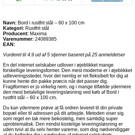
Navn:
Bord i rustfrit stål – 60 x 100 cm
Kategori:
Rustfrit stål
Producent:
Maxima
Varenummer:
24089385
EAN:
Vurderet til
4.9
ud af 5 stjerner baseret på
25
anmeldelser
En del internet selskaber udlover i øjeblikket mange
forskellige leveringsformer. Den mest moderne er i øjeblikket
udleveringssteder, hvor det nemlig er ret fleksibelt for dig at
kunne hente din pakke præcis når det passer dig.
Fragtformen er jo virkelig nem, og i mange tilfælde ydermere
den mest betalelige leveringsløsning ved køb af Bord i
rustfrit stål – 60 x 100 cm.
Du kan ydermere prøve at få ordren leveret til din private
bopæl eller til adressen på dit arbejde. Metoden viser sig
som regel en tak mere bekostelig, men samtidig super
uproblematisk. Den mindst kostelige leveringsløsning er
uden tvivl at du selv henter varerne, som dog nødvendiggør
at du befinder dig i nærheden af internet selskabets