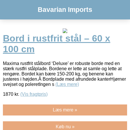
Bavarian Imports
Bord i rustfrit stål – 60 x
100 cm
Maxima rustfrit stålbord ‘Deluxe’ er robuste borde med en
stærk rustfri stålplade. Bordene er lette at samle og lette at
rengøre. Bordet kan bære 150-200 kg, og benene kan
justeres i højden.Â Bordplade med afrundede kanterHjørner
svejset og poleretIngen s
(Læs mere)
1870
kr.
(Vis fragtpris)
Læs mere »
Køb nu »