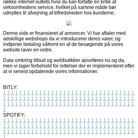
række internet outlets hvor du kan forfatte en kritik af
virksomhedens service, hvilket på samme måde bør
udnyttes til afvejning af tilfredsheden hos kunderne.
Denne side er finansieret af annoncer. Vi har aftaler med
adskillige webshops da vi introducerer deres varer, og
indtjener betaling såfremt en af de besøgende på vores
website laver en ordre.
Data omkring tilbud og webbutikker ajourføres nu og da,
men vi tager forbehold for rettelser der er implementeret efter
at vi senest opdaterede vores informationer.
BITLY:
1
1
1
1
1
1
1
1
1
1
1
1
1
1
1
1
1
1
1
1
1
1
1
1
1
1
1
1
1
1
1
1
1
1
1
1
1
1
1
1
1
1
1
1
1
1
1
1
1
1
1
1
1
1
1
1
1
1
1
1
1
1
1
1
1
1
1
1
1
1
1
1
1
1
1
1
1
1
1
1
1
1
1
1
1
1
1
1
1
1
1
1
1
1
1
1
1
1
1
1
SPOTIFY:
1
1
1
1
1
1
1
1
1
1
1
1
1
1
1
1
1
1
1
1
1
1
1
1
1
1
1
1
1
1
1
1
1
1
1
1
1
1
1
1
1
1
1
1
1
1
1
1
1
1
1
1
1
1
1
1
1
1
1
1
1
1
1
1
1
1
1
1
1
1
1
1
1
1
1
1
1
1
1
1
1
1
1
1
1
1
1
1
1
1
1
1
1
1
1
1
1
1
1
1