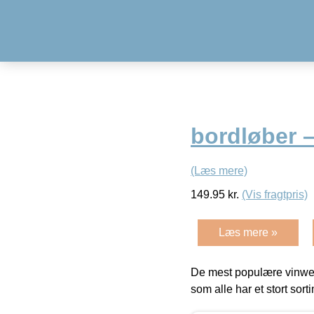
bordløber –
(Læs mere)
149.95
kr.
(Vis fragtpris)
Læs mere »
De mest populære vinweb
som alle har et stort sorti