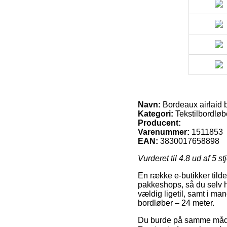
Navn:
Bordeaux airlaid 
Kategori:
Tekstilbordløb
Producent:
Varenummer:
1511853
EAN:
3830017658898
Vurderet til
4.8
ud af 5 st
En række e-butikker tildel
pakkeshops, så du selv h
vældig ligetil, samt i m
bordløber – 24 meter.
Du burde på samme måde a