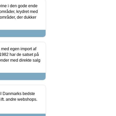
 vine i den gode ende
e områder, krydret med
 områder, der dukker
r med egen import af
i 1982 har de satset på
ønder med direkte salg
 til Danmarks bedste
 ift. andre webshops.