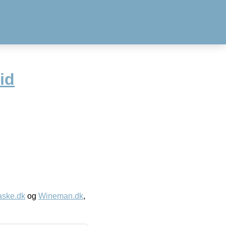
id
aske.dk
og
Wineman.dk
,