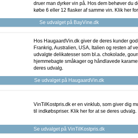
druer man dyrker vin på. Hos dem behøver du der
købe 6 eller 12 flasker af samme vin. Klik her fo
Se udvalget på BayVine.dk
Hos HaugaardVin.dk giver de deres kunder gode
Frankrig, Australien, USA, Italien og resten af v
udvalgte delikatesser som bl.a. chokolade, gourm
hjemmebagte småkager og håndlavede karameller
deres udvalg.
Se udvalget på HaugaardVin.dk
VinTilKostpris.dk er en vinklub, som giver dig m
til indkøbspriser. Klik her for at se deres udvalg.
Se udvalget på VinTilKostpris.dk