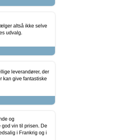
ælger altså ikke selve
res udvalg.
lige leverandører, der
r kan give fantastiske
unde og
od vin til prisen. De
dsalig i Frankrig og i