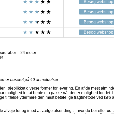
Besøg webshop
Besøg webshop
Besøg webshop
Besøg webshop
bordløber – 24 meter
er
jerner baseret på
46
anmeldelser
er i øjeblikket diverse former for levering. En af de mest alminde
ar mulighed for at hente din pakke når der er mulighed for det. 
ange tilfælde ydermere den mest betalelige fragtmetode ved køb a
fveje for og imod at vælge afsending til hvor du bor eller ud p