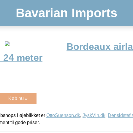
Bavarian Imports
Bordeaux airla
 24 meter
Køb nu »
shops i øjeblikket er
OttoSuenson.dk
,
JyskVin.dk
,
Densidstefl
ment til gode priser.