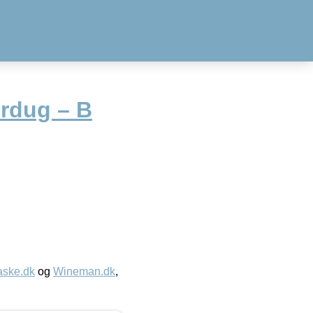
rdug – B
aske.dk
og
Wineman.dk
,