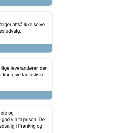
ælger altså ikke selve
res udvalg.
lige leverandører, der
r kan give fantastiske
unde og
od vin til prisen. De
dsalig i Frankrig og i