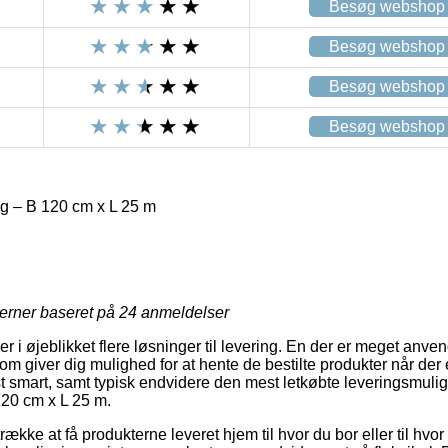
Besøg webshop
Besøg webshop
Besøg webshop
Besøg webshop
g – B 120 cm x L 25 m
jerner baseret på
24
anmeldelser
 i øjeblikket flere løsninger til levering. En der er meget anven
m giver dig mulighed for at hente de bestilte produkter når der er 
t smart, samt typisk endvidere den mest letkøbte leveringsmuli
20 cm x L 25 m.
ække at få produkterne leveret hjem til hvor du bor eller til hvor