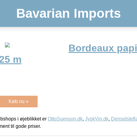
Bavarian Imports
Bordeaux papi
 25 m
Køb nu »
shops i øjeblikket er
OttoSuenson.dk
,
JyskVin.dk
,
Densidstefl
ment til gode priser.