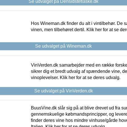
Se udvalget på Densidsteflaske.dk
Hos Wineman.dk finder du alt i vintilbehør. De s
vinen, men tilbehøret dertil. Klik her for at se de
Se udvalget på Wineman.dk
VinVerden.dk samarbejder med en række forskel
sikrer dig et bredt udvalg af spændende vine, de
vinoplevelser. Klik her for at se deres udvalg.
Se udvalget på VinVerden.dk
BuusVine.dk slår sig på at blive drevet ud fra s
gennemskuelige købmandsprincipper, og levere g
finder deres vine hos mindre vinhuse/gårde hove
Italien. Klik her for at se deres udvalg.