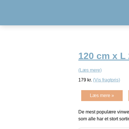
120 cm x L
(Læs mere)
179
kr.
(Vis fragtpris)
Læs mere »
De mest populære vinweb
som alle har et stort sorti