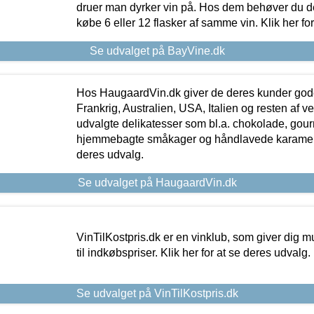
druer man dyrker vin på. Hos dem behøver du der
købe 6 eller 12 flasker af samme vin. Klik her fo
Se udvalget på BayVine.dk
Hos HaugaardVin.dk giver de deres kunder gode
Frankrig, Australien, USA, Italien og resten af v
udvalgte delikatesser som bl.a. chokolade, gourm
hjemmebagte småkager og håndlavede karameller
deres udvalg.
Se udvalget på HaugaardVin.dk
VinTilKostpris.dk er en vinklub, som giver dig m
til indkøbspriser. Klik her for at se deres udvalg.
Se udvalget på VinTilKostpris.dk