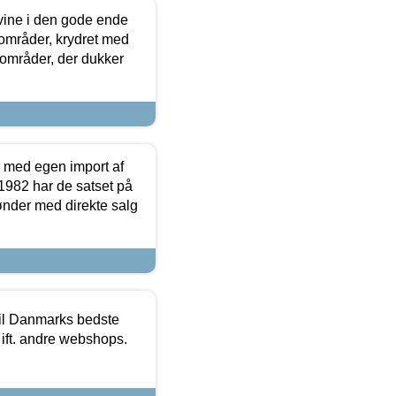
 vine i den gode ende
e områder, krydret med
 områder, der dukker
r med egen import af
i 1982 har de satset på
ønder med direkte salg
 til Danmarks bedste
 ift. andre webshops.