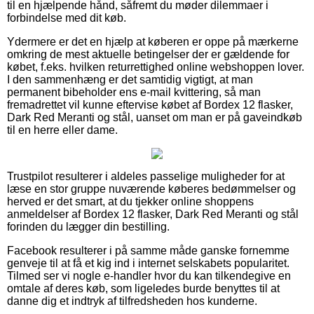
til en hjælpende hånd, såfremt du møder dilemmaer i
forbindelse med dit køb.
Ydermere er det en hjælp at køberen er oppe på mærkerne
omkring de mest aktuelle betingelser der er gældende for
købet, f.eks. hvilken returrettighed online webshoppen lover.
I den sammenhæng er det samtidig vigtigt, at man
permanent bibeholder ens e-mail kvittering, så man
fremadrettet vil kunne eftervise købet af Bordex 12 flasker,
Dark Red Meranti og stål, uanset om man er på gaveindkøb
til en herre eller dame.
Trustpilot resulterer i aldeles passelige muligheder for at
læse en stor gruppe nuværende køberes bedømmelser og
herved er det smart, at du tjekker online shoppens
anmeldelser af Bordex 12 flasker, Dark Red Meranti og stål
forinden du lægger din bestilling.
Facebook resulterer i på samme måde ganske fornemme
genveje til at få et kig ind i internet selskabets popularitet.
Tilmed ser vi nogle e-handler hvor du kan tilkendegive en
omtale af deres køb, som ligeledes burde benyttes til at
danne dig et indtryk af tilfredsheden hos kunderne.