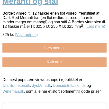
Meranti og stål
Bordex vinreol til 12 flasker er en flot vinreol fremstillet af
Dark Red Meranti træ (en flot rødbrun træsort fra østen,
minder meget om mahogi) og sort stål.Â Bordex vinreolen til
12 flasker måler H: 325 x D: 235 X B: 325 mmÂ
(Læs mere)
325
kr.
(Vis fragtpris)
Læs mere »
Køb nu »
De mest populære vinwebshops i øjeblikket er
OttoSuenson.dk
,
JyskVin.dk
,
Densidsteflaske.dk
og
Wineman.dk
, som alle har et stort sortiment til gode priser.