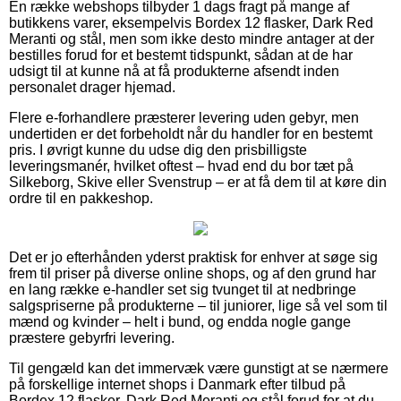
En række webshops tilbyder 1 dags fragt på mange af
butikkens varer, eksempelvis Bordex 12 flasker, Dark Red
Meranti og stål, men som ikke desto mindre antager at der
bestilles forud for et bestemt tidspunkt, sådan at de har
udsigt til at kunne nå at få produkterne afsendt inden
personalet drager hjemad.
Flere e-forhandlere præsterer levering uden gebyr, men
undertiden er det forbeholdt når du handler for en bestemt
pris. I øvrigt kunne du udse dig den prisbilligste
leveringsmanér, hvilket oftest – hvad end du bor tæt på
Silkeborg, Skive eller Svenstrup – er at få dem til at køre din
ordre til en pakkeshop.
Det er jo efterhånden yderst praktisk for enhver at søge sig
frem til priser på diverse online shops, og af den grund har
en lang række e-handler set sig tvunget til at nedbringe
salgspriserne på produkterne – til juniorer, lige så vel som til
mænd og kvinder – helt i bund, og endda nogle gange
præstere gebyrfri levering.
Til gengæld kan det immervæk være gunstigt at se nærmere
på forskellige internet shops i Danmark efter tilbud på
Bordex 12 flasker, Dark Red Meranti og stål forud for at du