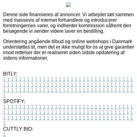
Denne side finansieres af annoncer. Vi arbejder tæt sammen
med massevis af internet forhandlere og introducerer
forretningernes varer, og indhenter kommission såfremt den
besøgende vi sender videre laver en bestilling.
Orientering angående tilbud og online webshops i Danmark
understøttes tit, men det er ikke muligt for os at give garantier
imod rettelser der er realiseret siden sidste opdatering af
sidens informationer.
BITLY:
1
1
1
1
1
1
1
1
1
1
1
1
1
1
1
1
1
1
1
1
1
1
1
1
1
1
1
1
1
1
1
1
1
1
1
1
1
1
1
1
1
1
1
1
1
1
1
1
1
1
1
1
1
1
1
1
1
1
1
1
1
1
1
1
1
1
1
1
1
1
1
1
1
1
1
1
1
1
1
1
1
1
1
1
1
1
1
1
1
1
1
1
1
1
1
1
1
1
1
1
SPOTIFY:
1
1
1
1
1
1
1
1
1
1
1
1
1
1
1
1
1
1
1
1
1
1
1
1
1
1
1
1
1
1
1
1
1
1
1
1
1
1
1
1
1
1
1
1
1
1
1
1
1
1
1
1
1
1
1
1
1
1
1
1
1
1
1
1
1
1
1
1
1
1
1
1
1
1
1
1
1
1
1
1
1
1
1
1
1
1
1
1
1
1
1
1
1
1
1
1
1
1
1
1
CUTTLY BIO:
1