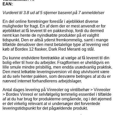
EAN:
Vurderet til
3.8
ud af 5 stjerner baseret på
7
anmeldelser
En del online forretninger foreslår i øjeblikket diverse
muligheder for fragt. En af dem der er mest anvendt er for
øjeblikket at få leveret til en pakkeshop, fordi du dermed
nemt kan hente de nyindkøbte produkter på et valgfrit
tidspunkt. Den er altså yderst fremkommelig, samt i mange
tilfælde derudover den mest betalelige type af levering ved
køb af Bordex 12 flasker, Dark Red Meranti og stål.
Du kunne endvidere foretrække at vælge at få leveret til din
bolig eller til hvor du arbejder. Fragtformen er uheldigvis en
lille smule mindre prisbillig, men endda usædvanlig praktisk.
Den mest letkøbte leveringsversion vil dog utvivlsomt være
at du selv henter pakken, som desværre betinges af at du er
nærved internet forhandlerens arbejdslager.
Antal dages levering på Vinreoler og vintilbehør > Vinreoler
> Bordex Vinreol er selvfølgelig temmelig essentiel i tilfælde
af at du har brug for produkterne omgående, og i det øjemed
er det virkelig relevant at vi undersøger det forventede
leveringstidspunkt for det pågældende produkt.