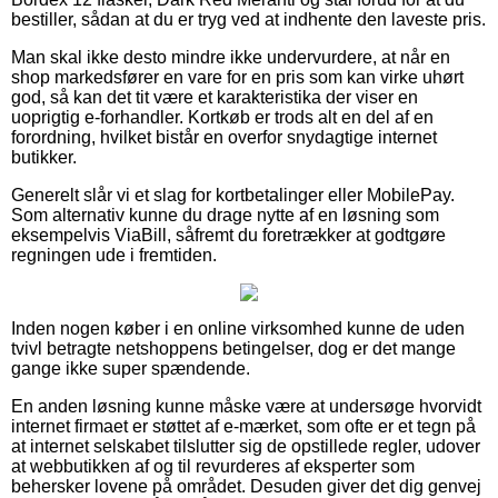
bestiller, sådan at du er tryg ved at indhente den laveste pris.
Man skal ikke desto mindre ikke undervurdere, at når en
shop markedsfører en vare for en pris som kan virke uhørt
god, så kan det tit være et karakteristika der viser en
uoprigtig e-forhandler. Kortkøb er trods alt en del af en
forordning, hvilket bistår en overfor snydagtige internet
butikker.
Generelt slår vi et slag for kortbetalinger eller MobilePay.
Som alternativ kunne du drage nytte af en løsning som
eksempelvis ViaBill, såfremt du foretrækker at godtgøre
regningen ude i fremtiden.
Inden nogen køber i en online virksomhed kunne de uden
tvivl betragte netshoppens betingelser, dog er det mange
gange ikke super spændende.
En anden løsning kunne måske være at undersøge hvorvidt
internet firmaet er støttet af e-mærket, som ofte er et tegn på
at internet selskabet tilslutter sig de opstillede regler, udover
at webbutikken af og til revurderes af eksperter som
behersker lovene på området. Desuden giver det dig genvej