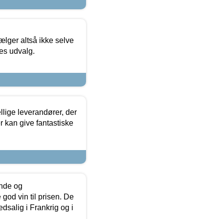
ælger altså ikke selve
res udvalg.
lige leverandører, der
r kan give fantastiske
unde og
od vin til prisen. De
dsalig i Frankrig og i