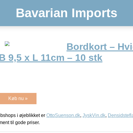
Bavarian Imports
Bordkort – Hv
B 9,5 x L 11cm – 10 stk
Køb nu »
shops i øjeblikket er
OttoSuenson.dk
,
JyskVin.dk
,
Densidstefl
ment til gode priser.