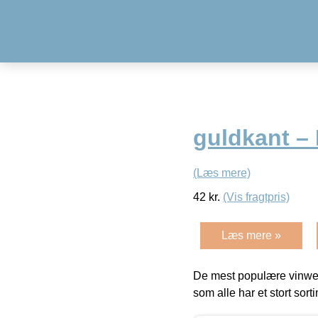
guldkant – 
(Læs mere)
42
kr.
(Vis fragtpris)
Læs mere »
De mest populære vinweb
som alle har et stort sorti