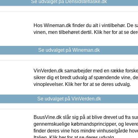
Se udvalget på Densidsteflaske.dk
Hos Wineman.dk finder du alt i vintilbehør. De s
vinen, men tilbehøret dertil. Klik her for at se de
Se udvalget på Wineman.dk
VinVerden.dk samarbejder med en række forskel
sikrer dig et bredt udvalg af spændende vine, de
vinoplevelser. Klik her for at se deres udvalg.
Se udvalget på VinVerden.dk
BuusVine.dk slår sig på at blive drevet ud fra s
gennemskuelige købmandsprincipper, og levere g
finder deres vine hos mindre vinhuse/gårde hove
Italien. Klik her for at se deres udvalg.