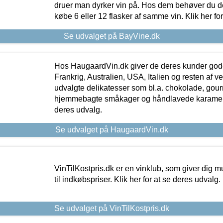
druer man dyrker vin på. Hos dem behøver du der
købe 6 eller 12 flasker af samme vin. Klik her fo
Se udvalget på BayVine.dk
Hos HaugaardVin.dk giver de deres kunder gode
Frankrig, Australien, USA, Italien og resten af v
udvalgte delikatesser som bl.a. chokolade, gourm
hjemmebagte småkager og håndlavede karameller
deres udvalg.
Se udvalget på HaugaardVin.dk
VinTilKostpris.dk er en vinklub, som giver dig m
til indkøbspriser. Klik her for at se deres udvalg.
Se udvalget på VinTilKostpris.dk