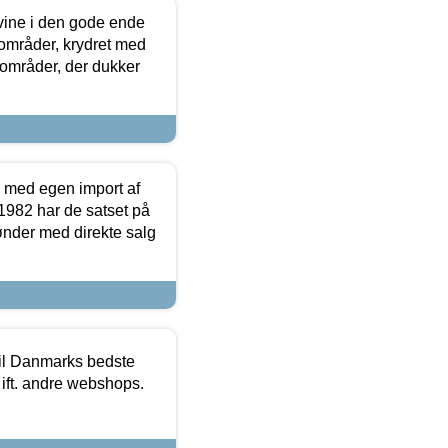
 vine i den gode ende
e områder, krydret med
 områder, der dukker
r med egen import af
i 1982 har de satset på
ønder med direkte salg
 til Danmarks bedste
 ift. andre webshops.