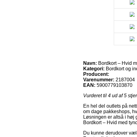
Navn:
Bordkort – Hvid me
Kategori:
Bordkort og in
Producent:
Varenummer:
2187004
EAN:
5900779103870
Vurderet til
4
ud af 5 stje
En hel del outlets på net
om dage pakkeshops, hvor 
Løsningen er altså i hø
Bordkort – Hvid med tynd
Du kunne derudover vælge 