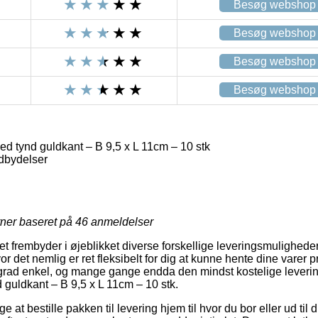
Besøg webshop
Besøg webshop
Besøg webshop
Besøg webshop
d tynd guldkant – B 9,5 x L 11cm – 10 stk
dbydelser
rner baseret på
46
anmeldelser
tet frembyder i øjeblikket diverse forskellige leveringsmuligheder.
det nemlig er ret fleksibelt for dig at kunne hente dine varer p
j grad enkel, og mange gange endda den mindst kostelige lever
 guldkant – B 9,5 x L 11cm – 10 stk.
at bestille pakken til levering hjem til hvor du bor eller ud til 