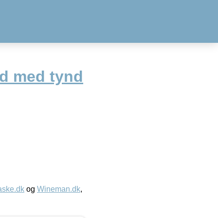
id med tynd
aske.dk
og
Wineman.dk
,