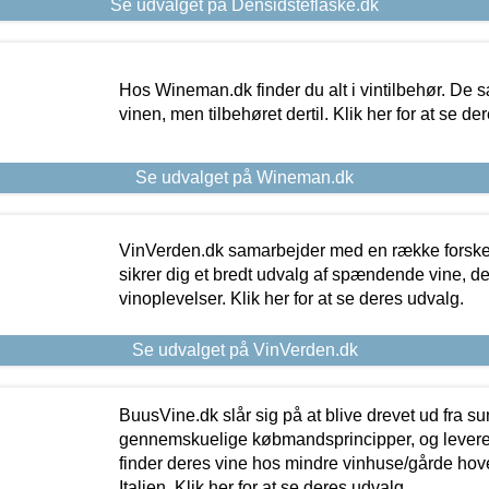
Se udvalget på Densidsteflaske.dk
Hos Wineman.dk finder du alt i vintilbehør. De s
vinen, men tilbehøret dertil. Klik her for at se de
Se udvalget på Wineman.dk
VinVerden.dk samarbejder med en række forskel
sikrer dig et bredt udvalg af spændende vine, de
vinoplevelser. Klik her for at se deres udvalg.
Se udvalget på VinVerden.dk
BuusVine.dk slår sig på at blive drevet ud fra s
gennemskuelige købmandsprincipper, og levere g
finder deres vine hos mindre vinhuse/gårde hove
Italien. Klik her for at se deres udvalg.