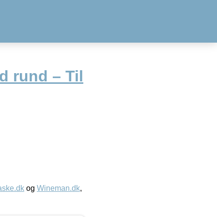
d rund – Til
aske.dk
og
Wineman.dk
,