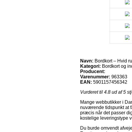
Navn:
Bordkort – Hvid ru
Kategori:
Bordkort og in
Producent:
Varenummer:
963363
EAN:
5901157456342
Vurderet til
4.8
ud af 5 st
Mange webbutikker i Danm
nuværende tidspunkt at f
præcis når det passer d
kostelige leveringstype v
Du burde omvendt afveje fo