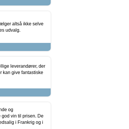
ælger altså ikke selve
res udvalg.
lige leverandører, der
r kan give fantastiske
unde og
od vin til prisen. De
dsalig i Frankrig og i