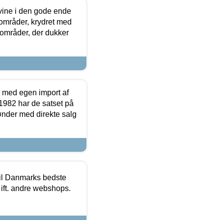
 vine i den gode ende
e områder, krydret med
 områder, der dukker
r med egen import af
i 1982 har de satset på
ønder med direkte salg
 til Danmarks bedste
 ift. andre webshops.