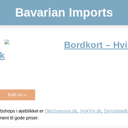
Bavarian Imports
Bordkort – Hvi
tk
Køb nu »
shops i øjeblikket er
OttoSuenson.dk
,
JyskVin.dk
,
Densidstefl
ment til gode priser.