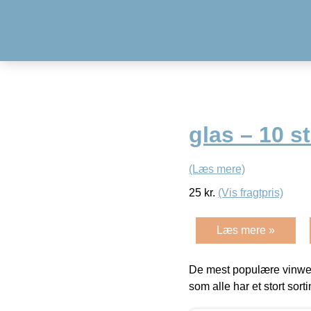
glas – 10 s
(Læs mere)
25
kr.
(Vis fragtpris)
Læs mere »
De mest populære vinweb
som alle har et stort sorti