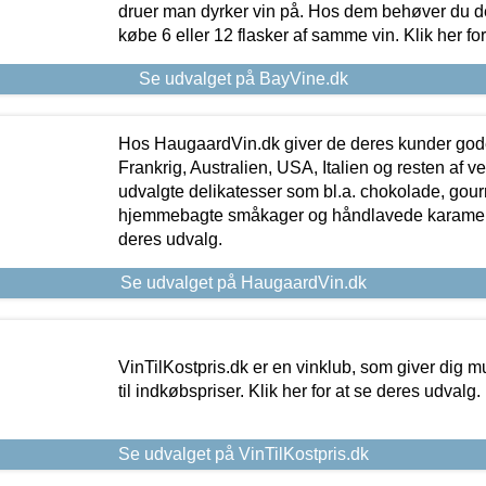
druer man dyrker vin på. Hos dem behøver du der
købe 6 eller 12 flasker af samme vin. Klik her fo
Se udvalget på BayVine.dk
Hos HaugaardVin.dk giver de deres kunder gode
Frankrig, Australien, USA, Italien og resten af v
udvalgte delikatesser som bl.a. chokolade, gourm
hjemmebagte småkager og håndlavede karameller
deres udvalg.
Se udvalget på HaugaardVin.dk
VinTilKostpris.dk er en vinklub, som giver dig m
til indkøbspriser. Klik her for at se deres udvalg.
Se udvalget på VinTilKostpris.dk