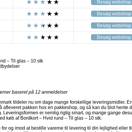
Besøg webshop
Besøg webshop
Besøg webshop
Besøg webshop
nd – Til glas – 10 stk
dbydelser
jerner baseret på
12
anmeldelser
ark tildeler nu om dage mange forskellige leveringsmidler. En 
å afleveret pakken hos en pakkeshop, og så kan du blot hente de
ig. Leveringsformen er nemlig rigtig smart, og mange gange des
ed køb af Bordkort – Hvid rund – Til glas – 10 stk.
r og imod at bestille varerne til levering til din lejlighed eller t