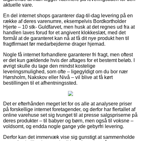
aktuelle vare.
En del internet shops garanterer dag-til-dag levering på en
række af deres varenumre, eksempelvis Bordkortholder
Hjerte – 10 stk- Guldfarvet, men husk at det regnes ud fra at
handlen laves forud for et angivent klokkeslæt, med det
formål at de garanteret kan nå at få dit nye produkt hen til
fragtfirmaet før medarbejderne drager hjemad.
Nogle få internet forhandlere garanterer fri fragt, men oftest
er det kun gældende hvis der aftages for et bestemt beløb. I
øvrigt skulle du tage den mindst kostelige
leveringsmulighed, som ofte – ligegyldigt om du bor nær
Hørsholm, Nakskov eller Nivå – vil blive at få kørt
bestillingen til et afhentningssted.
Det er efterhånden meget let for os alle at analysere priser
på forskellige internet foretagender, og derfor har flertallet af
online varehuse set sig tvunget til at presse salgspriserne på
deres produkter – til babyer og børn, men også til voksne –
voldsomt, og endda nogle gange yde gebyrfri levering.
Derfor kan det immervæk vise sig gunstigt at sammenholde