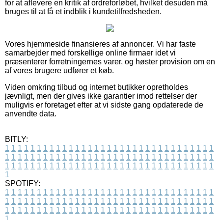
for at aflevere en kritik af ordreforløbet, hvilket desuden må
bruges til at få et indblik i kundetilfredsheden.
Vores hjemmeside finansieres af annoncer. Vi har faste
samarbejder med forskellige online firmaer idet vi
præsenterer forretningernes varer, og høster provision om en
af vores brugere udfører et køb.
Viden omkring tilbud og internet butikker opretholdes
jævnligt, men der gives ikke garantier imod rettelser der
muligvis er foretaget efter at vi sidste gang opdaterede de
anvendte data.
BITLY:
1
1
1
1
1
1
1
1
1
1
1
1
1
1
1
1
1
1
1
1
1
1
1
1
1
1
1
1
1
1
1
1
1
1
1
1
1
1
1
1
1
1
1
1
1
1
1
1
1
1
1
1
1
1
1
1
1
1
1
1
1
1
1
1
1
1
1
1
1
1
1
1
1
1
1
1
1
1
1
1
1
1
1
1
1
1
1
1
1
1
1
1
1
1
1
1
1
1
1
1
SPOTIFY:
1
1
1
1
1
1
1
1
1
1
1
1
1
1
1
1
1
1
1
1
1
1
1
1
1
1
1
1
1
1
1
1
1
1
1
1
1
1
1
1
1
1
1
1
1
1
1
1
1
1
1
1
1
1
1
1
1
1
1
1
1
1
1
1
1
1
1
1
1
1
1
1
1
1
1
1
1
1
1
1
1
1
1
1
1
1
1
1
1
1
1
1
1
1
1
1
1
1
1
1