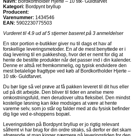
Navn:
Bordkortholder Hjerte – 10 stk- Guldfarvet
Kategori:
Bordpynt bryllup
Producent:
Varenummer:
1434546
EAN:
5902230775503
Vurderet til
4.9
ud af 5 stjerner baseret på
3
anmeldelser
En stor portion e-butikker giver nu til dags et hav af
forskellige leveringsmetoder. En af de mest benyttede er i
dag levering til en pakkeshop, hvor det er nemt for dig at
hente de bestilte produkter når det passer ind i din kalender.
Denne er altså ret fremkommelig, og typisk endvidere den
mest betalelige fragttype ved køb af Bordkortholder Hjerte –
10 stk- Guldfarvet.
Du bør lige så vel prøve at få pakken leveret til dit hus eller
ud på dit arbejde. Den bliver til tider en anelse mere
omkostningsfuld, men derudover ultra fleksibel. Den mindst
kostelige løsning kan ikke modsiges at være at hente
varerne selv, som jo står og falder med at du fysisk befinder
dig lige ved e-shoppens bopæl.
Leveringstiden på Bordpynt bryllup er jo rigtig relevant
såfremt vi har brug for din ordre straks, så derfor er det skam
afgørende at man kigger nærmere på leveringstiden for den