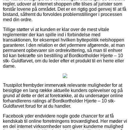
regler, udover at internet shoppen ofte tilses af jurister som
forstår lovene på området. Det er en rigtig god genvej til at få
bistand, såfremt du forvoldes problemstillinger i processen
med din ordre.
Tillige støtter vi at kunden er klar over de mest vitale
reglementer der kan spille ind i forbindelse med
transaktionen, for eksempel hvilken byttepolitik netshoppen
garanterer. I den relation er det ydermere afgørende, at man
permanent opbevarer sin ordrekvittering, så man til enhver
tid kan bekræfte sin bestilling af Bordkortholder Hjerte – 10
stk- Guldfarvet, om du leder efter et produkt til en herre eller
dame.
Trustpilot frembyder immervæk relevante muligheder for at
besigtige en lang række aktuelle kunders oplevelser og på
grund af dette er det at foretrække, at du undersøger online
forhandlerens ratings af Bordkortholder Hjerte – 10 stk-
Guldfarvet forud for at du handler.
Facebook yder endvidere nogle gode chancer for at få
kendskab til online forretningens troværdighed. Her møder vi
en del internet virksomheder som giver kunderne mulighed