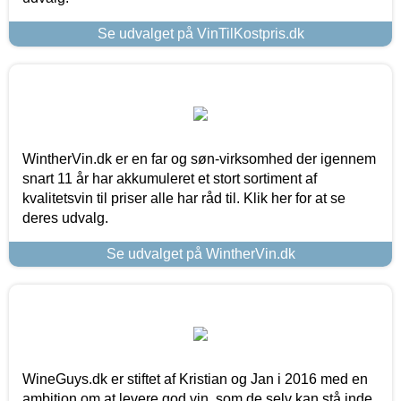
Se udvalget på VinTilKostpris.dk
WintherVin.dk er en far og søn-virksomhed der igennem
snart 11 år har akkumuleret et stort sortiment af
kvalitetsvin til priser alle har råd til. Klik her for at se
deres udvalg.
Se udvalget på WintherVin.dk
WineGuys.dk er stiftet af Kristian og Jan i 2016 med en
ambition om at levere god vin, som de selv kan stå inde