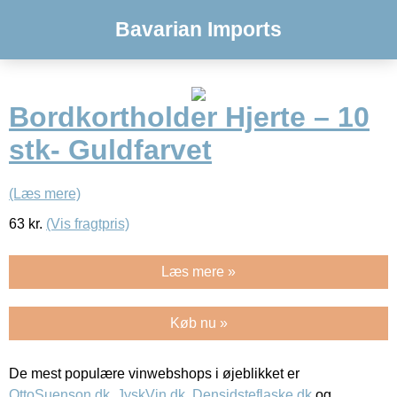
Bavarian Imports
Bordkortholder Hjerte – 10
stk- Guldfarvet
(Læs mere)
63
kr.
(Vis fragtpris)
Læs mere »
Køb nu »
De mest populære vinwebshops i øjeblikket er
OttoSuenson.dk
,
JyskVin.dk
,
Densidsteflaske.dk
og