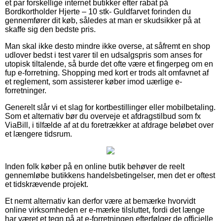
et par forskellige internet butikker efter rabat på
Bordkortholder Hjerte – 10 stk- Guldfarvet forinden du
gennemfører dit køb, således at man er skudsikker på at
skaffe sig den bedste pris.
Man skal ikke desto mindre ikke overse, at såfremt en shop
udlover bedst i test varer til en udsalgspris som anses for
utopisk tiltalende, så burde det ofte være et fingerpeg om en
fup e-forretning. Shopping med kort er trods alt omfavnet af
et reglement, som assisterer køber imod uærlige e-
forretninger.
Generelt slår vi et slag for kortbestillinger eller mobilbetaling.
Som et alternativ bør du overveje et afdragstilbud som fx
ViaBill, i tilfælde af at du foretrækker at afdrage beløbet over
et længere tidsrum.
Inden folk køber på en online butik behøver de reelt
gennemløbe butikkens handelsbetingelser, men det er oftest
et tidskrævende projekt.
Et nemt alternativ kan derfor være at bemærke hvorvidt
online virksomheden er e-mærke tilsluttet, fordi det længe
har været et tegn på at e-forretningen efterfølger de officielle