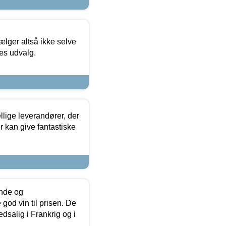
ælger altså ikke selve
res udvalg.
lige leverandører, der
r kan give fantastiske
unde og
od vin til prisen. De
dsalig i Frankrig og i