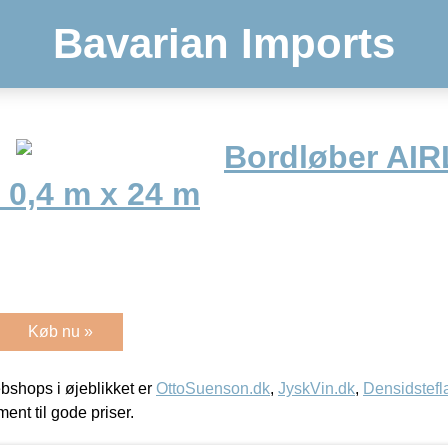
Bavarian Imports
Bordløber AIR
 0,4 m x 24 m
Køb nu »
shops i øjeblikket er
OttoSuenson.dk
,
JyskVin.dk
,
Densidstefl
ment til gode priser.