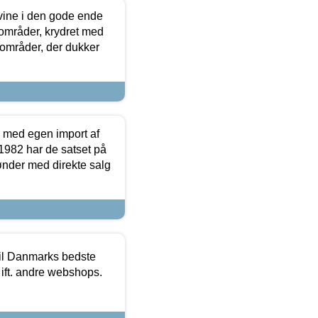
 vine i den gode ende
e områder, krydret med
 områder, der dukker
r med egen import af
i 1982 har de satset på
ønder med direkte salg
 til Danmarks bedste
 ift. andre webshops.