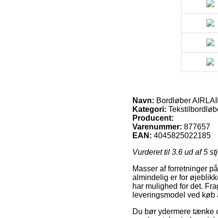
Navn:
Bordløber AIRLAI
Kategori:
Tekstilbordløb
Producent:
Varenummer:
877657
EAN:
4045825022185
Vurderet til
3.6
ud af 5 st
Masser af forretninger på
almindelig er for øjeblik
har mulighed for det. Fra
leveringsmodel ved køb 
Du bør ydermere tænke ove