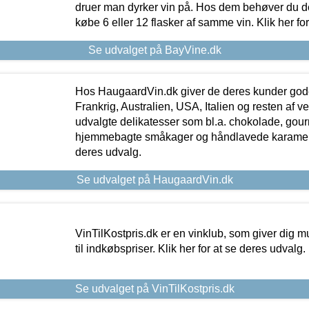
druer man dyrker vin på. Hos dem behøver du der
købe 6 eller 12 flasker af samme vin. Klik her fo
Se udvalget på BayVine.dk
Hos HaugaardVin.dk giver de deres kunder gode
Frankrig, Australien, USA, Italien og resten af v
udvalgte delikatesser som bl.a. chokolade, gourm
hjemmebagte småkager og håndlavede karameller
deres udvalg.
Se udvalget på HaugaardVin.dk
VinTilKostpris.dk er en vinklub, som giver dig m
til indkøbspriser. Klik her for at se deres udvalg.
Se udvalget på VinTilKostpris.dk