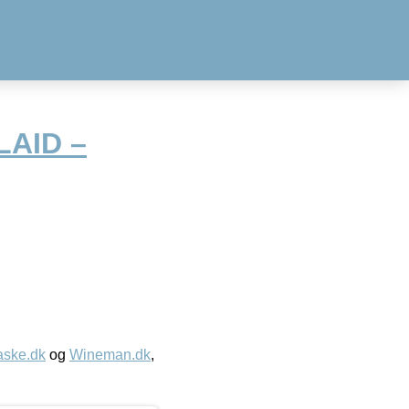
LAID –
aske.dk
og
Wineman.dk
,