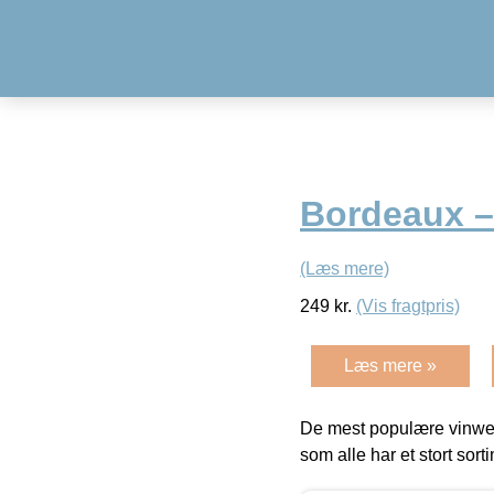
Bordeaux –
(Læs mere)
249
kr.
(Vis fragtpris)
Læs mere »
De mest populære vinweb
som alle har et stort sorti