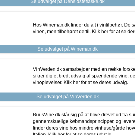
Se udvalget på Densidsteflaske.dk
Hos Wineman.dk finder du alt i vintilbehør. De s
vinen, men tilbehøret dertil. Klik her for at se de
Se udvalget på Wineman.dk
VinVerden.dk samarbejder med en række forskel
sikrer dig et bredt udvalg af spændende vine, de
vinoplevelser. Klik her for at se deres udvalg.
Se udvalget på VinVerden.dk
BuusVine.dk slår sig på at blive drevet ud fra s
gennemskuelige købmandsprincipper, og levere g
finder deres vine hos mindre vinhuse/gårde hove
Italien. Klik her for at se deres udvalg.