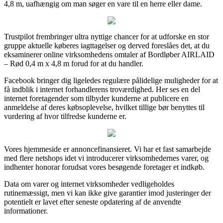
4,8 m, uafhængig om man søger en vare til en herre eller dame.
Trustpilot frembringer ultra nyttige chancer for at udforske en stor
gruppe aktuelle køberes iagttagelser og derved foreslåes det, at du
eksaminerer online virksomhedens omtaler af Bordløber AIRLAID
– Rød 0,4 m x 4,8 m forud for at du handler.
Facebook bringer dig ligeledes regulære pålidelige muligheder for at
få indblik i internet forhandlerens troværdighed. Her ses en del
internet foretagender som tilbyder kunderne at publicere en
anmeldelse af deres købsoplevelse, hvilket tillige bør benyttes til
vurdering af hvor tilfredse kunderne er.
Vores hjemmeside er annoncefinansieret. Vi har et fast samarbejde
med flere netshops idet vi introducerer virksomhedernes varer, og
indhenter honorar forudsat vores besøgende foretager et indkøb.
Data om varer og internet virksomheder vedligeholdes
rutinemæssigt, men vi kan ikke give garantier imod justeringer der
potentielt er lavet efter seneste opdatering af de anvendte
informationer.