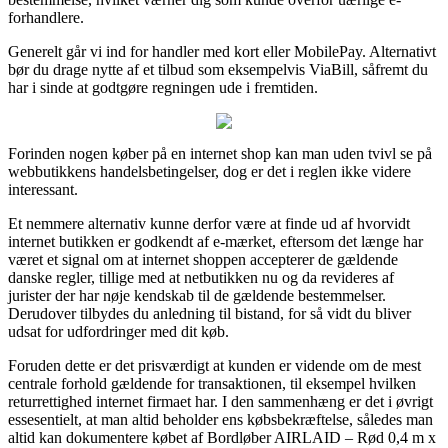
forhandlere.
Generelt går vi ind for handler med kort eller MobilePay. Alternativt
bør du drage nytte af et tilbud som eksempelvis ViaBill, såfremt du
har i sinde at godtgøre regningen ude i fremtiden.
Forinden nogen køber på en internet shop kan man uden tvivl se på
webbutikkens handelsbetingelser, dog er det i reglen ikke videre
interessant.
Et nemmere alternativ kunne derfor være at finde ud af hvorvidt
internet butikken er godkendt af e-mærket, eftersom det længe har
været et signal om at internet shoppen accepterer de gældende
danske regler, tillige med at netbutikken nu og da revideres af
jurister der har nøje kendskab til de gældende bestemmelser.
Derudover tilbydes du anledning til bistand, for så vidt du bliver
udsat for udfordringer med dit køb.
Foruden dette er det prisværdigt at kunden er vidende om de mest
centrale forhold gældende for transaktionen, til eksempel hvilken
returrettighed internet firmaet har. I den sammenhæng er det i øvrigt
essesentielt, at man altid beholder ens købsbekræftelse, således man
altid kan dokumentere købet af Bordløber AIRLAID – Rød 0,4 m x