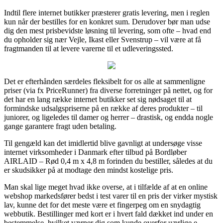
Indtil flere internet butikker præsterer gratis levering, men i reglen
kun når der bestilles for en konkret sum. Derudover bør man udse
dig den mest prisbevidste løsning til levering, som ofte – hvad end
du opholder sig nær Vejle, Ikast eller Svenstrup – vil være at få
fragtmanden til at levere varerne til et udleveringssted.
Det er efterhånden særdeles fleksibelt for os alle at sammenligne
priser (via fx PriceRunner) fra diverse forretninger på nettet, og for
det har en lang række internet butikker set sig nødsaget til at
formindske udsalgspriserne på en række af deres produkter – til
juniorer, og ligeledes til damer og herrer – drastisk, og endda nogle
gange garantere fragt uden betaling.
Til gengæld kan det imidlertid blive gavnligt at undersøge visse
internet virksomheder i Danmark efter tilbud på Bordløber
AIRLAID – Rød 0,4 m x 4,8 m forinden du bestiller, således at du
er skudsikker på at modtage den mindst kostelige pris.
Man skal lige meget hvad ikke overse, at i tilfælde af at en online
webshop markedsfører bedst i test varer til en pris der virker mystisk
lav, kunne det for det meste være et fingerpeg om en snydagtig
webbutik. Bestillinger med kort er i hvert fald dækket ind under en
bestemmelse, hvilket værner dig som kunde overfor uærlige e-