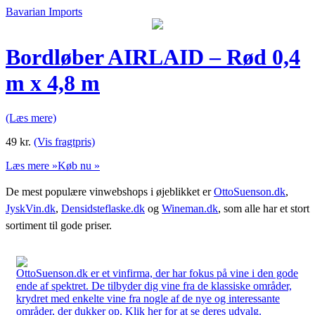
Bavarian Imports
Bordløber AIRLAID – Rød 0,4
m x 4,8 m
(Læs mere)
49
kr.
(Vis fragtpris)
Læs mere »
Køb nu »
De mest populære vinwebshops i øjeblikket er
OttoSuenson.dk
,
JyskVin.dk
,
Densidsteflaske.dk
og
Wineman.dk
, som alle har et stort
sortiment til gode priser.
OttoSuenson.dk er et vinfirma, der har fokus på vine i den gode
ende af spektret. De tilbyder dig vine fra de klassiske områder,
krydret med enkelte vine fra nogle af de nye og interessante
områder, der dukker op. Klik her for at se deres udvalg.