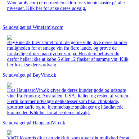
Winefamly.com er en medlemsklub for vinentusiaster på alle
niveauer. Klik her for at se deres udvalg.
Se udvalget på Winefamly.com
BayVine.dk blev startet fordi de gerne ville give deres kunder
muligheden for at smage vin fra flere lande, og prøve de
forskellige druer man dyrker vin på. Hos dem behøver du
derfor heller ikke at købe 6 eller 12 flasker af samme vin. Klik
her for at se deres udvalg.
Se udvalget på BayVine.dk
Hos HaugaardVin.dk giver de deres kunder gode og udsøgte
vine fra Frankrig, Australien, USA, Italien og resten af verden.
Hertil kommer udvalgte delikatesser som bl.a. chokolade,
gourmet kaffe og te, hjemmebagte småkager og håndlavede
karameller. Klik her for at se deres udvalg.
Se udvalget på HaugaardVin.dk
VinTilKostpris.dk er en vinklub, som giver dig mulighed for at