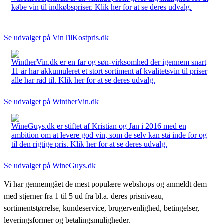
købe vin til indkøbspriser. Klik her for at se deres udvalg.
Se udvalget på VinTilKostpris.dk
WintherVin.dk er en far og søn-virksomhed der igennem snart
11 år har akkumuleret et stort sortiment af kvalitetsvin til priser
alle har råd til. Klik her for at se deres udvalg.
Se udvalget på WintherVin.dk
WineGuys.dk er stiftet af Kristian og Jan i 2016 med en
ambition om at levere god vin, som de selv kan stå inde for og
til den rigtige pris. Klik her for at se deres udvalg.
Se udvalget på WineGuys.dk
Vi har gennemgået de mest populære webshops og anmeldt dem
med stjerner fra 1 til 5 ud fra bl.a. deres prisniveau,
sortimentstørrelse, kundeservice, brugervenlighed, betingelser,
leveringsformer og betalingsmuligheder.