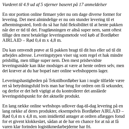
Vurderet til
4.9
ud af 5 stjerner baseret på
17
anmeldelser
En stor portion online firmaer yder nu om dage diverse former for
levering. Det mest almindelige er nu om stunder levering til et
afhentningssted, fordi du så har fuld fleksibilitet til at hente pakken
når der er tid til det. Fragtløsningen er altså super nem, samt oftest
tillige den mest betalelige leveringsmetode ved køb af Bordløber
AIRLAID – Rød 0,4 m x 4,8 m.
Du kan omvendt prøve at få pakken bragt til dit hus eller ud til dit
arbejdes adresse. Leveringstypen viser sig som regel et hak mindre
prisbillig, men tillige super nem. Den mest prisbevidste
leveringsmåde kan ikke modsiges at være at hente ordren selv, men
det kræver at du har bopæl nær online webshoppens lager.
Leveringshastigheden på Tekstilbordløber kan i nogle tilfælde være
ret så betydningsfuld hvis man har brug for ordren om få sekunder,
og derfor er det helt vigtigt at du kontrollerer det anslåede
leveringstidspunkt for det aktuelle produkt.
En lang række online webshops udlover dag-til-dag levering på en
lang række af deres produkter, eksempelvis Bordløber AIRLAID –
Rød 0,4 m x 4,8 m, som imidlertid antager at ordren aflægges forud
for et givent klokkeslæt, sådan at de har en chance for at nå at få
varen klar forinden logistikmedarbejderne har fri.