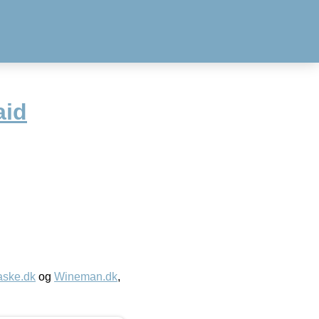
aid
aske.dk
og
Wineman.dk
,