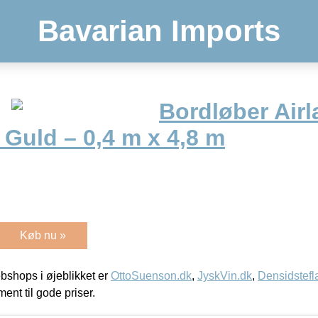
Bavarian Imports
Bordløber Airl
Guld – 0,4 m x 4,8 m
Køb nu »
shops i øjeblikket er
OttoSuenson.dk
,
JyskVin.dk
,
Densidstefl
ment til gode priser.