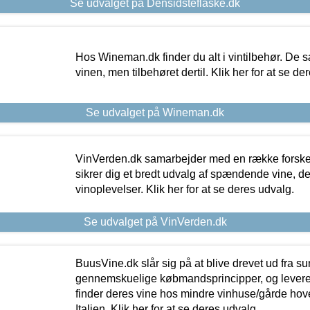
Se udvalget på Densidsteflaske.dk
Hos Wineman.dk finder du alt i vintilbehør. De s
vinen, men tilbehøret dertil. Klik her for at se de
Se udvalget på Wineman.dk
VinVerden.dk samarbejder med en række forskel
sikrer dig et bredt udvalg af spændende vine, de
vinoplevelser. Klik her for at se deres udvalg.
Se udvalget på VinVerden.dk
BuusVine.dk slår sig på at blive drevet ud fra s
gennemskuelige købmandsprincipper, og levere g
finder deres vine hos mindre vinhuse/gårde hove
Italien. Klik her for at se deres udvalg.