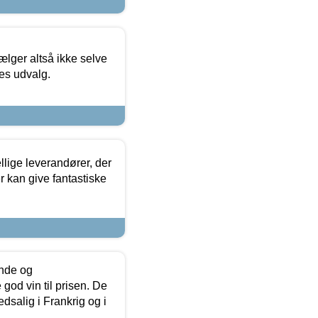
ælger altså ikke selve
res udvalg.
lige leverandører, der
r kan give fantastiske
unde og
od vin til prisen. De
dsalig i Frankrig og i