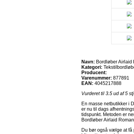
Navn:
Bordløber Airlaid
Kategori:
Tekstilbordløb
Producent:
Varenummer:
877891
EAN:
4045217888
Vurderet til
3.5
ud af 5 st
En masse netbutikker i D
er nu til dags afhentnings
tidspunkt. Metoden er ne
Bordløber Airlaid Romant
Du bør også vælge at få p