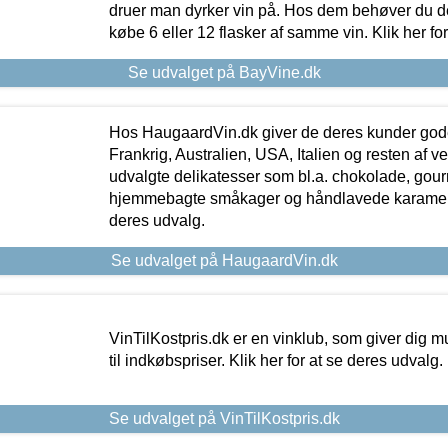
druer man dyrker vin på. Hos dem behøver du der
købe 6 eller 12 flasker af samme vin. Klik her fo
Se udvalget på BayVine.dk
Hos HaugaardVin.dk giver de deres kunder gode
Frankrig, Australien, USA, Italien og resten af v
udvalgte delikatesser som bl.a. chokolade, gourm
hjemmebagte småkager og håndlavede karameller
deres udvalg.
Se udvalget på HaugaardVin.dk
VinTilKostpris.dk er en vinklub, som giver dig m
til indkøbspriser. Klik her for at se deres udvalg.
Se udvalget på VinTilKostpris.dk