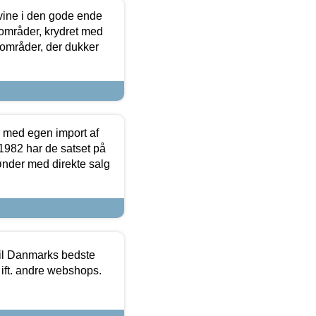
 vine i den gode ende
e områder, krydret med
 områder, der dukker
r med egen import af
i 1982 har de satset på
ønder med direkte salg
 til Danmarks bedste
 ift. andre webshops.