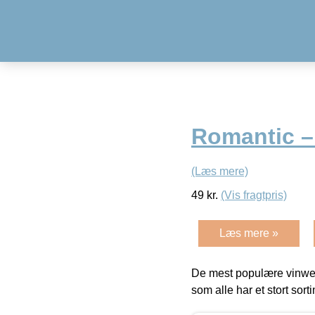
Romantic – 
(Læs mere)
49
kr.
(Vis fragtpris)
Læs mere »
De mest populære vinweb
som alle har et stort sorti