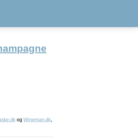
Champagne
aske.dk
og
Wineman.dk
,