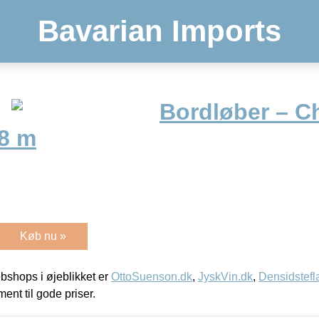
Bavarian Imports
Bordløber – 
,8 m
Køb nu »
shops i øjeblikket er
OttoSuenson.dk
,
JyskVin.dk
,
Densidstefl
ment til gode priser.