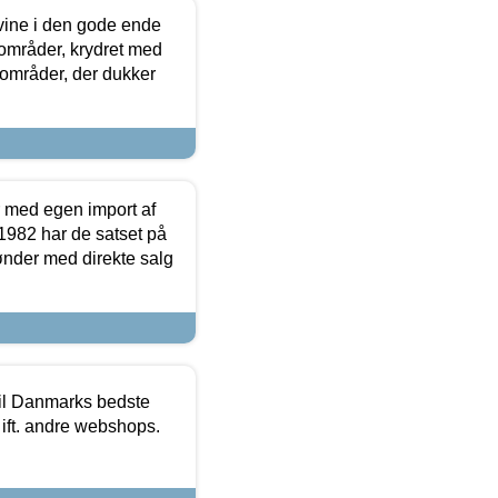
 vine i den gode ende
e områder, krydret med
 områder, der dukker
r med egen import af
i 1982 har de satset på
ønder med direkte salg
 til Danmarks bedste
 ift. andre webshops.