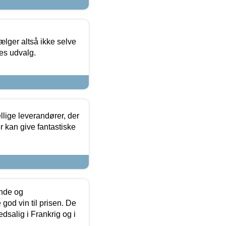
ælger altså ikke selve
res udvalg.
lige leverandører, der
r kan give fantastiske
unde og
od vin til prisen. De
dsalig i Frankrig og i