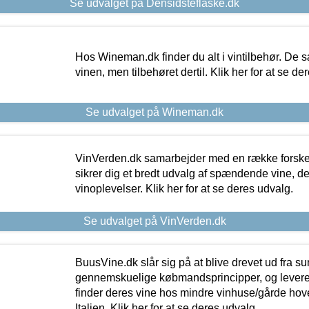
Se udvalget på Densidsteflaske.dk
Hos Wineman.dk finder du alt i vintilbehør. De s
vinen, men tilbehøret dertil. Klik her for at se de
Se udvalget på Wineman.dk
VinVerden.dk samarbejder med en række forskel
sikrer dig et bredt udvalg af spændende vine, de
vinoplevelser. Klik her for at se deres udvalg.
Se udvalget på VinVerden.dk
BuusVine.dk slår sig på at blive drevet ud fra s
gennemskuelige købmandsprincipper, og levere g
finder deres vine hos mindre vinhuse/gårde hove
Italien. Klik her for at se deres udvalg.