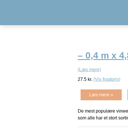
– 0,4 m x 4
(Læs mere)
27.5
kr.
(Vis fragtpris)
Læs mere »
De mest populære vinweb
som alle har et stort sorti