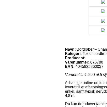
Navn:
Bordløber – Cham
Kategori:
Tekstilbordløb
Producent:
Varenummer:
876788
EAN:
4045825260037
Vurderet til
4.9
ud af 5 st
Adskillige online outlets 
leveret til et afhentnings
enkel, samt typisk derud
4,8 m.
Du kan derudover tænke ove