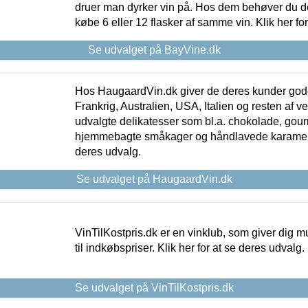
druer man dyrker vin på. Hos dem behøver du der
købe 6 eller 12 flasker af samme vin. Klik her fo
Se udvalget på BayVine.dk
Hos HaugaardVin.dk giver de deres kunder gode
Frankrig, Australien, USA, Italien og resten af v
udvalgte delikatesser som bl.a. chokolade, gourm
hjemmebagte småkager og håndlavede karameller
deres udvalg.
Se udvalget på HaugaardVin.dk
VinTilKostpris.dk er en vinklub, som giver dig m
til indkøbspriser. Klik her for at se deres udvalg.
Se udvalget på VinTilKostpris.dk