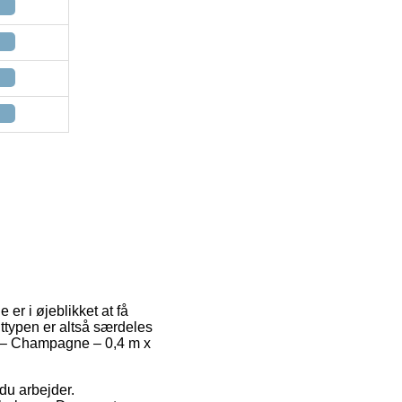
 er i øjeblikket at få
agttypen er altså særdeles
er – Champagne – 0,4 m x
 du arbejder.