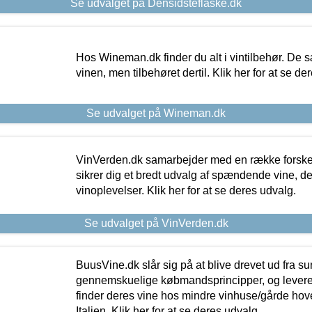
Se udvalget på Densidsteflaske.dk
Hos Wineman.dk finder du alt i vintilbehør. De s
vinen, men tilbehøret dertil. Klik her for at se de
Se udvalget på Wineman.dk
VinVerden.dk samarbejder med en række forskel
sikrer dig et bredt udvalg af spændende vine, de
vinoplevelser. Klik her for at se deres udvalg.
Se udvalget på VinVerden.dk
BuusVine.dk slår sig på at blive drevet ud fra s
gennemskuelige købmandsprincipper, og levere g
finder deres vine hos mindre vinhuse/gårde hove
Italien. Klik her for at se deres udvalg.