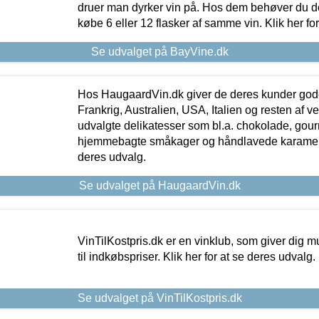
druer man dyrker vin på. Hos dem behøver du der
købe 6 eller 12 flasker af samme vin. Klik her fo
Se udvalget på BayVine.dk
Hos HaugaardVin.dk giver de deres kunder gode
Frankrig, Australien, USA, Italien og resten af v
udvalgte delikatesser som bl.a. chokolade, gourm
hjemmebagte småkager og håndlavede karameller
deres udvalg.
Se udvalget på HaugaardVin.dk
VinTilKostpris.dk er en vinklub, som giver dig m
til indkøbspriser. Klik her for at se deres udvalg.
Se udvalget på VinTilKostpris.dk