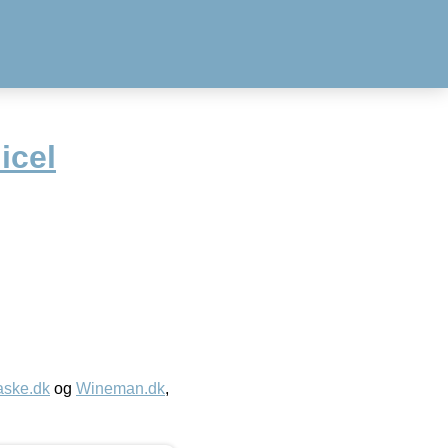
icel
aske.dk
og
Wineman.dk
,