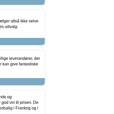
ælger altså ikke selve
res udvalg.
lige leverandører, der
r kan give fantastiske
unde og
od vin til prisen. De
dsalig i Frankrig og i