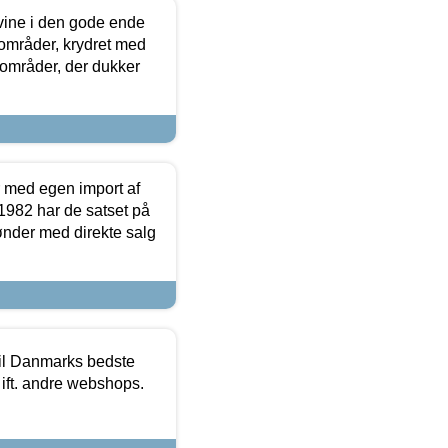
 vine i den gode ende
e områder, krydret med
 områder, der dukker
r med egen import af
i 1982 har de satset på
ønder med direkte salg
 til Danmarks bedste
 ift. andre webshops.