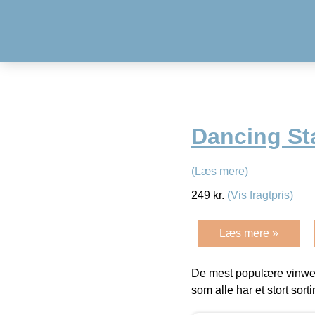
Dancing Sta
(Læs mere)
249
kr.
(Vis fragtpris)
Læs mere »
De mest populære vinweb
som alle har et stort sorti