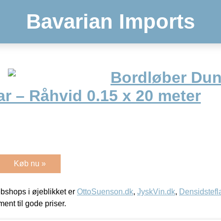
Bavarian Imports
Bordløber Dun
r – Råhvid 0.15 x 20 meter
Køb nu »
shops i øjeblikket er
OttoSuenson.dk
,
JyskVin.dk
,
Densidstefl
ment til gode priser.