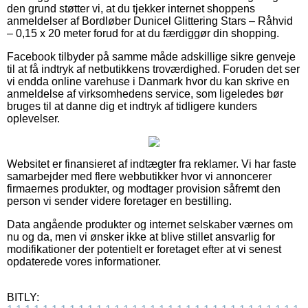
den grund støtter vi, at du tjekker internet shoppens
anmeldelser af Bordløber Dunicel Glittering Stars – Råhvid
– 0,15 x 20 meter forud for at du færdiggør din shopping.
Facebook tilbyder på samme måde adskillige sikre genveje
til at få indtryk af netbutikkens troværdighed. Foruden det ser
vi endda online varehuse i Danmark hvor du kan skrive en
anmeldelse af virksomhedens service, som ligeledes bør
bruges til at danne dig et indtryk af tidligere kunders
oplevelser.
Websitet er finansieret af indtægter fra reklamer. Vi har faste
samarbejder med flere webbutikker hvor vi annoncerer
firmaernes produkter, og modtager provision såfremt den
person vi sender videre foretager en bestilling.
Data angående produkter og internet selskaber værnes om
nu og da, men vi ønsker ikke at blive stillet ansvarlig for
modifikationer der potentielt er foretaget efter at vi senest
opdaterede vores informationer.
BITLY: