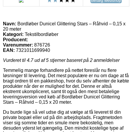
Besøg webshop
Navn:
Bordløber Dunicel Glittering Stars – Råhvid – 0,15 x
20 meter
Kategori:
Tekstilbordløber
Producent:
Varenummer:
876726
EAN:
7321011699940
Vurderet til
4.7
ud af 5 stjerner baseret på
2
anmeldelser
Temmelig mange forhandlere på nettet foreslår nu flere
løsninger til levering. Det mest populære er nu om dage at få
bragt ordren til en pakkeshop, hvor du selv afhenter de købte
produkter når der er mulighed for det. Denne er altså
ekstremt ukompliceret, samt tit også den mest betalelige
leveringsversion ved køb af Bordløber Dunicel Glittering
Stars – Råhvid – 0,15 x 20 meter.
Du burde lige så vel udse dig at vælge at få leveret til din
private bopæl eller ud på din arbejdsplads. Fragtmetoden
viser sig somme tider en smule mere bekostelig, men
desuden yderst let gængelig. Den mindst kostelige type af