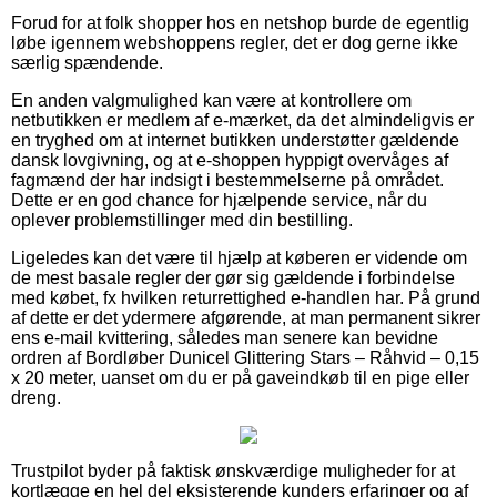
Forud for at folk shopper hos en netshop burde de egentlig
løbe igennem webshoppens regler, det er dog gerne ikke
særlig spændende.
En anden valgmulighed kan være at kontrollere om
netbutikken er medlem af e-mærket, da det almindeligvis er
en tryghed om at internet butikken understøtter gældende
dansk lovgivning, og at e-shoppen hyppigt overvåges af
fagmænd der har indsigt i bestemmelserne på området.
Dette er en god chance for hjælpende service, når du
oplever problemstillinger med din bestilling.
Ligeledes kan det være til hjælp at køberen er vidende om
de mest basale regler der gør sig gældende i forbindelse
med købet, fx hvilken returrettighed e-handlen har. På grund
af dette er det ydermere afgørende, at man permanent sikrer
ens e-mail kvittering, således man senere kan bevidne
ordren af Bordløber Dunicel Glittering Stars – Råhvid – 0,15
x 20 meter, uanset om du er på gaveindkøb til en pige eller
dreng.
Trustpilot byder på faktisk ønskværdige muligheder for at
kortlægge en hel del eksisterende kunders erfaringer og af