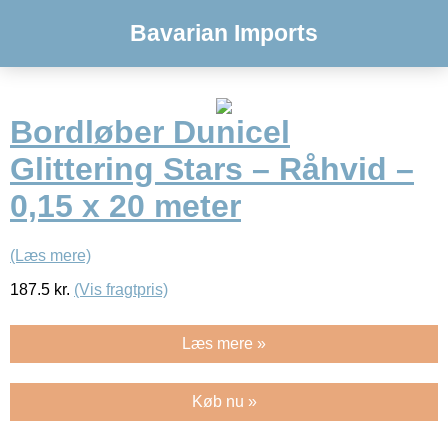
Bavarian Imports
Bordløber Dunicel
Glittering Stars – Råhvid –
0,15 x 20 meter
(Læs mere)
187.5
kr.
(Vis fragtpris)
Læs mere »
Køb nu »