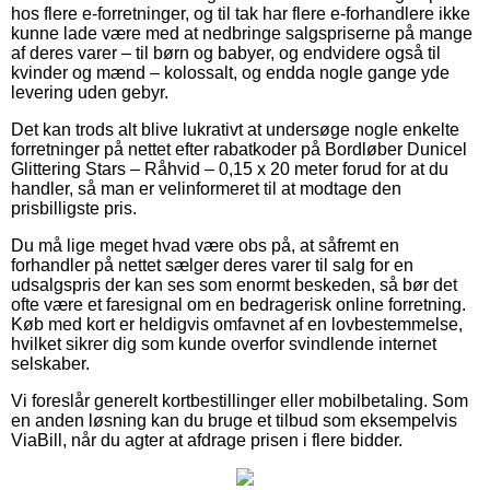
hos flere e-forretninger, og til tak har flere e-forhandlere ikke
kunne lade være med at nedbringe salgspriserne på mange
af deres varer – til børn og babyer, og endvidere også til
kvinder og mænd – kolossalt, og endda nogle gange yde
levering uden gebyr.
Det kan trods alt blive lukrativt at undersøge nogle enkelte
forretninger på nettet efter rabatkoder på Bordløber Dunicel
Glittering Stars – Råhvid – 0,15 x 20 meter forud for at du
handler, så man er velinformeret til at modtage den
prisbilligste pris.
Du må lige meget hvad være obs på, at såfremt en
forhandler på nettet sælger deres varer til salg for en
udsalgspris der kan ses som enormt beskeden, så bør det
ofte være et faresignal om en bedragerisk online forretning.
Køb med kort er heldigvis omfavnet af en lovbestemmelse,
hvilket sikrer dig som kunde overfor svindlende internet
selskaber.
Vi foreslår generelt kortbestillinger eller mobilbetaling. Som
en anden løsning kan du bruge et tilbud som eksempelvis
ViaBill, når du agter at afdrage prisen i flere bidder.