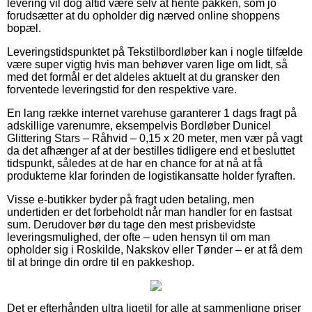
levering vil dog altid være selv at hente pakken, som jo
forudsætter at du opholder dig nærved online shoppens
bopæl.
Leveringstidspunktet på Tekstilbordløber kan i nogle tilfælde
være super vigtig hvis man behøver varen lige om lidt, så
med det formål er det aldeles aktuelt at du gransker den
forventede leveringstid for den respektive vare.
En lang række internet varehuse garanterer 1 dags fragt på
adskillige varenumre, eksempelvis Bordløber Dunicel
Glittering Stars – Råhvid – 0,15 x 20 meter, men vær på vagt
da det afhænger af at der bestilles tidligere end et besluttet
tidspunkt, således at de har en chance for at nå at få
produkterne klar forinden de logistikansatte holder fyraften.
Visse e-butikker byder på fragt uden betaling, men
undertiden er det forbeholdt når man handler for en fastsat
sum. Derudover bør du tage den mest prisbevidste
leveringsmulighed, der ofte – uden hensyn til om man
opholder sig i Roskilde, Nakskov eller Tønder – er at få dem
til at bringe din ordre til en pakkeshop.
Det er efterhånden ultra ligetil for alle at sammenligne priser