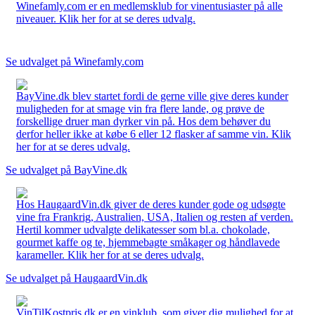
Winefamly.com er en medlemsklub for vinentusiaster på alle
niveauer. Klik her for at se deres udvalg.
Se udvalget på Winefamly.com
BayVine.dk blev startet fordi de gerne ville give deres kunder
muligheden for at smage vin fra flere lande, og prøve de
forskellige druer man dyrker vin på. Hos dem behøver du
derfor heller ikke at købe 6 eller 12 flasker af samme vin. Klik
her for at se deres udvalg.
Se udvalget på BayVine.dk
Hos HaugaardVin.dk giver de deres kunder gode og udsøgte
vine fra Frankrig, Australien, USA, Italien og resten af verden.
Hertil kommer udvalgte delikatesser som bl.a. chokolade,
gourmet kaffe og te, hjemmebagte småkager og håndlavede
karameller. Klik her for at se deres udvalg.
Se udvalget på HaugaardVin.dk
VinTilKostpris.dk er en vinklub, som giver dig mulighed for at