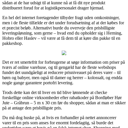
sådan at de har udsigt til at kunne nå at få dit nye produkt
distribueret forud for at logistikpersonalet drager hjemad.
En hel del internet foretagender tilbyder fragt uden omkostninger,
men i de fleste tilfælde er det under forudsætning af at der købes for
et præcist beløb. Alternativt burde du overveje den prisbilligste
leveringsløsning, som gerne – hvad end du opholder sig i Herning,
Hobro eller Haslev – vil være at få dem til at køre din pakke til en
pakkeshop.
Det er ret smertefrit for forbrugerne at søge information om priser på
tværs af online varehuse, og til gengæld har de fleste webshops
fundet det uundgåeligt at reducere prisniveauet på deres varer – til
børn og babyer, men også til damer og herrer – kolossalt, og endda
nogle gange garantere portofri levering.
Trods dette kan det til hver en tid blive lønnende at checke
forskellige online virksomheder efter rabatkoder på Bordløber Hør
Jute – Gråbrun – 5 m x 30 cm før du shopper, sådan at man er sikker
på at antage den prisbilligste pris.
Du må dog huske på, at hvis en forhandler på nettet annoncerer
varer til en pris som anses for enormt fordelagtig, så burde det
undertiden være et bevis på en falsk internet shop. Shopping med