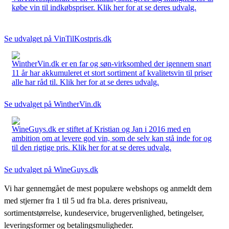
købe vin til indkøbspriser. Klik her for at se deres udvalg.
Se udvalget på VinTilKostpris.dk
WintherVin.dk er en far og søn-virksomhed der igennem snart
11 år har akkumuleret et stort sortiment af kvalitetsvin til priser
alle har råd til. Klik her for at se deres udvalg.
Se udvalget på WintherVin.dk
WineGuys.dk er stiftet af Kristian og Jan i 2016 med en
ambition om at levere god vin, som de selv kan stå inde for og
til den rigtige pris. Klik her for at se deres udvalg.
Se udvalget på WineGuys.dk
Vi har gennemgået de mest populære webshops og anmeldt dem
med stjerner fra 1 til 5 ud fra bl.a. deres prisniveau,
sortimentstørrelse, kundeservice, brugervenlighed, betingelser,
leveringsformer og betalingsmuligheder.