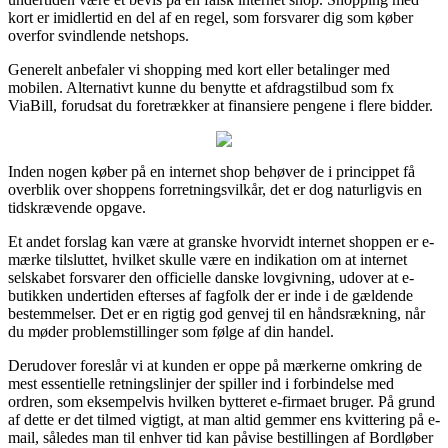
kort er imidlertid en del af en regel, som forsvarer dig som køber
overfor svindlende netshops.
Generelt anbefaler vi shopping med kort eller betalinger med
mobilen. Alternativt kunne du benytte et afdragstilbud som fx
ViaBill, forudsat du foretrækker at finansiere pengene i flere bidder.
Inden nogen køber på en internet shop behøver de i princippet få
overblik over shoppens forretningsvilkår, det er dog naturligvis en
tidskrævende opgave.
Et andet forslag kan være at granske hvorvidt internet shoppen er e-
mærke tilsluttet, hvilket skulle være en indikation om at internet
selskabet forsvarer den officielle danske lovgivning, udover at e-
butikken undertiden efterses af fagfolk der er inde i de gældende
bestemmelser. Det er en rigtig god genvej til en håndsrækning, når
du møder problemstillinger som følge af din handel.
Derudover foreslår vi at kunden er oppe på mærkerne omkring de
mest essentielle retningslinjer der spiller ind i forbindelse med
ordren, som eksempelvis hvilken bytteret e-firmaet bruger. På grund
af dette er det tilmed vigtigt, at man altid gemmer ens kvittering på e-
mail, således man til enhver tid kan påvise bestillingen af Bordløber