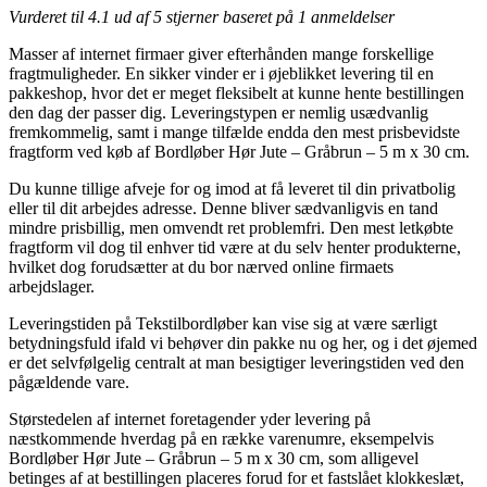
Vurderet til
4.1
ud af 5 stjerner baseret på
1
anmeldelser
Masser af internet firmaer giver efterhånden mange forskellige
fragtmuligheder. En sikker vinder er i øjeblikket levering til en
pakkeshop, hvor det er meget fleksibelt at kunne hente bestillingen
den dag der passer dig. Leveringstypen er nemlig usædvanlig
fremkommelig, samt i mange tilfælde endda den mest prisbevidste
fragtform ved køb af Bordløber Hør Jute – Gråbrun – 5 m x 30 cm.
Du kunne tillige afveje for og imod at få leveret til din privatbolig
eller til dit arbejdes adresse. Denne bliver sædvanligvis en tand
mindre prisbillig, men omvendt ret problemfri. Den mest letkøbte
fragtform vil dog til enhver tid være at du selv henter produkterne,
hvilket dog forudsætter at du bor nærved online firmaets
arbejdslager.
Leveringstiden på Tekstilbordløber kan vise sig at være særligt
betydningsfuld ifald vi behøver din pakke nu og her, og i det øjemed
er det selvfølgelig centralt at man besigtiger leveringstiden ved den
pågældende vare.
Størstedelen af internet foretagender yder levering på
næstkommende hverdag på en række varenumre, eksempelvis
Bordløber Hør Jute – Gråbrun – 5 m x 30 cm, som alligevel
betinges af at bestillingen placeres forud for et fastslået klokkeslæt,