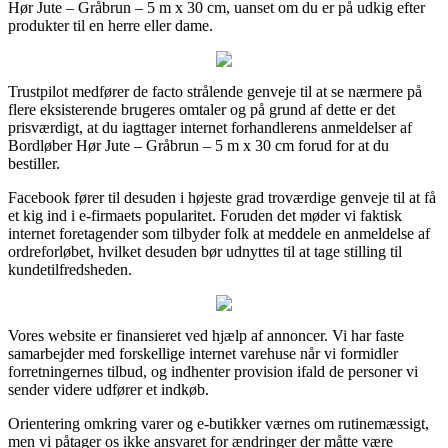
Hør Jute – Gråbrun – 5 m x 30 cm, uanset om du er på udkig efter
produkter til en herre eller dame.
Trustpilot medfører de facto strålende genveje til at se nærmere på
flere eksisterende brugeres omtaler og på grund af dette er det
prisværdigt, at du iagttager internet forhandlerens anmeldelser af
Bordløber Hør Jute – Gråbrun – 5 m x 30 cm forud for at du
bestiller.
Facebook fører til desuden i højeste grad troværdige genveje til at få
et kig ind i e-firmaets popularitet. Foruden det møder vi faktisk
internet foretagender som tilbyder folk at meddele en anmeldelse af
ordreforløbet, hvilket desuden bør udnyttes til at tage stilling til
kundetilfredsheden.
Vores website er finansieret ved hjælp af annoncer. Vi har faste
samarbejder med forskellige internet varehuse når vi formidler
forretningernes tilbud, og indhenter provision ifald de personer vi
sender videre udfører et indkøb.
Orientering omkring varer og e-butikker værnes om rutinemæssigt,
men vi påtager os ikke ansvaret for ændringer der måtte være