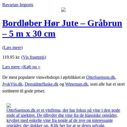
Bavarian Imports
Bordløber Hør Jute – Gråbrun
– 5 m x 30 cm
(Læs mere)
119.95
kr.
(Vis fragtpris)
Læs mere »
Køb nu »
De mest populære vinwebshops i øjeblikket er
OttoSuenson.dk
,
JyskVin.dk
,
Densidsteflaske.dk
og
Wineman.dk
, som alle har et stort
sortiment til gode priser.
OttoSuenson.dk er et vinfirma, der har fokus på vine i den gode
ende af spektret. De tilbyder dig vine fra de klassiske områder,
krydret med enkelte vine fra nogle af de nye og interessante
områder, der dukker op. Klik her for at se deres udvalg.