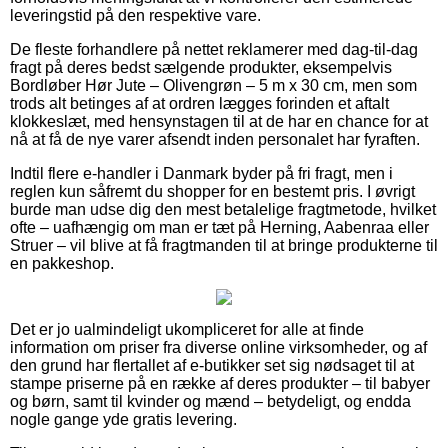
leveringstid på den respektive vare.
De fleste forhandlere på nettet reklamerer med dag-til-dag
fragt på deres bedst sælgende produkter, eksempelvis
Bordløber Hør Jute – Olivengrøn – 5 m x 30 cm, men som
trods alt betinges af at ordren lægges forinden et aftalt
klokkeslæt, med hensynstagen til at de har en chance for at
nå at få de nye varer afsendt inden personalet har fyraften.
Indtil flere e-handler i Danmark byder på fri fragt, men i
reglen kun såfremt du shopper for en bestemt pris. I øvrigt
burde man udse dig den mest betalelige fragtmetode, hvilket
ofte – uafhængig om man er tæt på Herning, Aabenraa eller
Struer – vil blive at få fragtmanden til at bringe produkterne til
en pakkeshop.
Det er jo ualmindeligt ukompliceret for alle at finde
information om priser fra diverse online virksomheder, og af
den grund har flertallet af e-butikker set sig nødsaget til at
stampe priserne på en række af deres produkter – til babyer
og børn, samt til kvinder og mænd – betydeligt, og endda
nogle gange yde gratis levering.