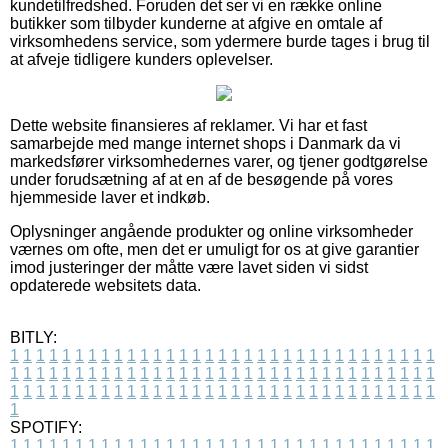
kundetilfredshed. Foruden det ser vi en række online
butikker som tilbyder kunderne at afgive en omtale af
virksomhedens service, som ydermere burde tages i brug til
at afveje tidligere kunders oplevelser.
Dette website finansieres af reklamer. Vi har et fast
samarbejde med mange internet shops i Danmark da vi
markedsfører virksomhedernes varer, og tjener godtgørelse
under forudsætning af at en af de besøgende på vores
hjemmeside laver et indkøb.
Oplysninger angående produkter og online virksomheder
værnes om ofte, men det er umuligt for os at give garantier
imod justeringer der måtte være lavet siden vi sidst
opdaterede websitets data.
BITLY:
1
1
1
1
1
1
1
1
1
1
1
1
1
1
1
1
1
1
1
1
1
1
1
1
1
1
1
1
1
1
1
1
1
1
1
1
1
1
1
1
1
1
1
1
1
1
1
1
1
1
1
1
1
1
1
1
1
1
1
1
1
1
1
1
1
1
1
1
1
1
1
1
1
1
1
1
1
1
1
1
1
1
1
1
1
1
1
1
1
1
1
1
1
1
1
1
1
1
1
1
SPOTIFY:
1
1
1
1
1
1
1
1
1
1
1
1
1
1
1
1
1
1
1
1
1
1
1
1
1
1
1
1
1
1
1
1
1