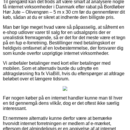
Til gengæld kan det trods alt være smart at analysere nogle
få internet virksomheder i Danmark efter rabat på Bordløber
Hør Jute – Olivengrøn – 5 m x 30 cm før du gennemfører dit
køb, sådan at du er sikret at indhente den billigste pris.
Man bør lige meget hvad være så påpasselig, at såfremt en
e-shop udlover varer til salg for en udsalgspris der er
urealistisk fremragende, så er det for det meste være et tegn
på en fup e-forretning. Bestillinger med betalingskort er
heldigvis omfavnet af en lovbestemmelse, der forsvarer dig
som kunde overfor uoprigtige internet virksomheder.
Vi anbefaler betalinger med kort eller betalinger med
mobilen. Som et alternativ burde du udnytte en
afdragsløsning fra fx ViaBill, hvis du efterspørger at afdrage
beløbet over et længere tidsrum.
Før nogen køber på en internet handler kunne man til hver
en tid gennemgå dens vilkår, dog er det oftest ikke særlig
interessant.
Et nemmere alternativ kunne derfor være at bemærke
hvorvidt internet forretningen er medlem af e-mærket,
eftersom det almindeligvis er en angivelse af at internet