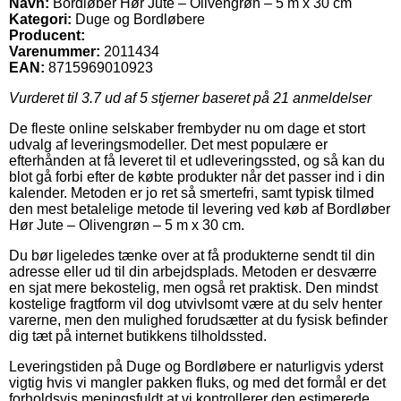
Navn:
Bordløber Hør Jute – Olivengrøn – 5 m x 30 cm
Kategori:
Duge og Bordløbere
Producent:
Varenummer:
2011434
EAN:
8715969010923
Vurderet til
3.7
ud af 5 stjerner baseret på
21
anmeldelser
De fleste online selskaber frembyder nu om dage et stort
udvalg af leveringsmodeller. Det mest populære er
efterhånden at få leveret til et udleveringssted, og så kan du
blot gå forbi efter de købte produkter når det passer ind i din
kalender. Metoden er jo ret så smertefri, samt typisk tilmed
den mest betalelige metode til levering ved køb af Bordløber
Hør Jute – Olivengrøn – 5 m x 30 cm.
Du bør ligeledes tænke over at få produkterne sendt til din
adresse eller ud til din arbejdsplads. Metoden er desværre
en sjat mere bekostelig, men også ret praktisk. Den mindst
kostelige fragtform vil dog utvivlsomt være at du selv henter
varerne, men den mulighed forudsætter at du fysisk befinder
dig tæt på internet butikkens tilholdssted.
Leveringstiden på Duge og Bordløbere er naturligvis yderst
vigtig hvis vi mangler pakken fluks, og med det formål er det
forholdsvis meningsfuldt at vi kontrollerer den estimerede