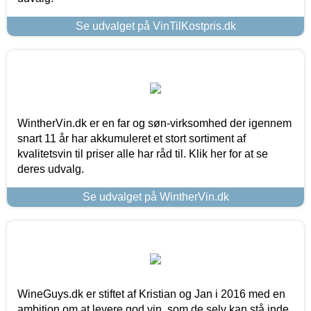
Se udvalget på VinTilKostpris.dk
WintherVin.dk er en far og søn-virksomhed der igennem
snart 11 år har akkumuleret et stort sortiment af
kvalitetsvin til priser alle har råd til. Klik her for at se
deres udvalg.
Se udvalget på WintherVin.dk
WineGuys.dk er stiftet af Kristian og Jan i 2016 med en
ambition om at levere god vin, som de selv kan stå inde