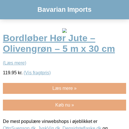
Bavarian Imports
Bordløber Hør Jute –
Olivengrøn – 5 m x 30 cm
(Læs mere)
119.95
kr.
(Vis fragtpris)
Læs mere »
Køb nu »
De mest populære vinwebshops i øjeblikket er
OttoSuenson.dk
,
JyskVin.dk
,
Densidsteflaske.dk
og