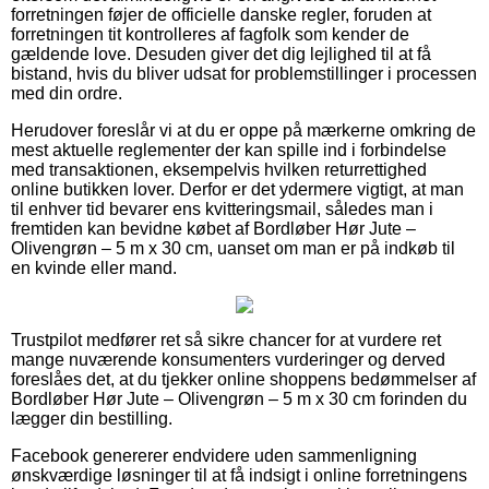
forretningen føjer de officielle danske regler, foruden at
forretningen tit kontrolleres af fagfolk som kender de
gældende love. Desuden giver det dig lejlighed til at få
bistand, hvis du bliver udsat for problemstillinger i processen
med din ordre.
Herudover foreslår vi at du er oppe på mærkerne omkring de
mest aktuelle reglementer der kan spille ind i forbindelse
med transaktionen, eksempelvis hvilken returrettighed
online butikken lover. Derfor er det ydermere vigtigt, at man
til enhver tid bevarer ens kvitteringsmail, således man i
fremtiden kan bevidne købet af Bordløber Hør Jute –
Olivengrøn – 5 m x 30 cm, uanset om man er på indkøb til
en kvinde eller mand.
Trustpilot medfører ret så sikre chancer for at vurdere ret
mange nuværende konsumenters vurderinger og derved
foreslåes det, at du tjekker online shoppens bedømmelser af
Bordløber Hør Jute – Olivengrøn – 5 m x 30 cm forinden du
lægger din bestilling.
Facebook genererer endvidere uden sammenligning
ønskværdige løsninger til at få indsigt i online forretningens