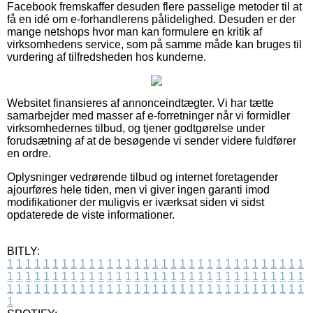
Facebook fremskaffer desuden flere passelige metoder til at
få en idé om e-forhandlerens pålidelighed. Desuden er der
mange netshops hvor man kan formulere en kritik af
virksomhedens service, som på samme måde kan bruges til
vurdering af tilfredsheden hos kunderne.
Websitet finansieres af annonceindtægter. Vi har tætte
samarbejder med masser af e-forretninger når vi formidler
virksomhedernes tilbud, og tjener godtgørelse under
forudsætning af at de besøgende vi sender videre fuldfører
en ordre.
Oplysninger vedrørende tilbud og internet foretagender
ajourføres hele tiden, men vi giver ingen garanti imod
modifikationer der muligvis er iværksat siden vi sidst
opdaterede de viste informationer.
BITLY:
1
1
1
1
1
1
1
1
1
1
1
1
1
1
1
1
1
1
1
1
1
1
1
1
1
1
1
1
1
1
1
1
1
1
1
1
1
1
1
1
1
1
1
1
1
1
1
1
1
1
1
1
1
1
1
1
1
1
1
1
1
1
1
1
1
1
1
1
1
1
1
1
1
1
1
1
1
1
1
1
1
1
1
1
1
1
1
1
1
1
1
1
1
1
1
1
1
1
1
1