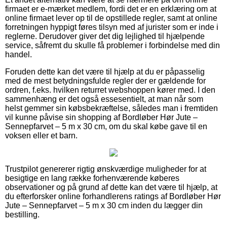
firmaet er e-mærket medlem, fordi det er en erklæring om at
online firmaet lever op til de opstillede regler, samt at online
forretningen hyppigt føres tilsyn med af jurister som er inde i
reglerne. Derudover giver det dig lejlighed til hjælpende
service, såfremt du skulle få problemer i forbindelse med din
handel.
Foruden dette kan det være til hjælp at du er påpasselig
med de mest betydningsfulde regler der er gældende for
ordren, f.eks. hvilken returret webshoppen kører med. I den
sammenhæng er det også essesentielt, at man når som
helst gemmer sin købsbekræftelse, således man i fremtiden
vil kunne påvise sin shopping af Bordløber Hør Jute –
Sennepfarvet – 5 m x 30 cm, om du skal købe gave til en
voksen eller et barn.
Trustpilot genererer rigtig ønskværdige muligheder for at
besigtige en lang række forhenværende køberes
observationer og på grund af dette kan det være til hjælp, at
du efterforsker online forhandlerens ratings af Bordløber Hør
Jute – Sennepfarvet – 5 m x 30 cm inden du lægger din
bestilling.