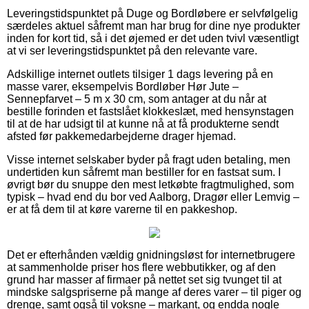
Leveringstidspunktet på Duge og Bordløbere er selvfølgelig
særdeles aktuel såfremt man har brug for dine nye produkter
inden for kort tid, så i det øjemed er det uden tvivl væsentligt
at vi ser leveringstidspunktet på den relevante vare.
Adskillige internet outlets tilsiger 1 dags levering på en
masse varer, eksempelvis Bordløber Hør Jute –
Sennepfarvet – 5 m x 30 cm, som antager at du når at
bestille forinden et fastslået klokkeslæt, med hensynstagen
til at de har udsigt til at kunne nå at få produkterne sendt
afsted før pakkemedarbejderne drager hjemad.
Visse internet selskaber byder på fragt uden betaling, men
undertiden kun såfremt man bestiller for en fastsat sum. I
øvrigt bør du snuppe den mest letkøbte fragtmulighed, som
typisk – hvad end du bor ved Aalborg, Dragør eller Lemvig –
er at få dem til at køre varerne til en pakkeshop.
Det er efterhånden vældig gnidningsløst for internetbrugere
at sammenholde priser hos flere webbutikker, og af den
grund har masser af firmaer på nettet set sig tvunget til at
mindske salgspriserne på mange af deres varer – til piger og
drenge, samt også til voksne – markant, og endda nogle