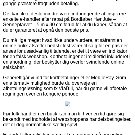
gange præstere fragt uden betaling.
Det kan ikke desto mindre være indbringende at inspicere
enkelte e-handler efter rabat på Bordløber Hør Jute –
Sennepfarvet – 5 m x 30 cm forud for at du køber, sådan at
du er garanteret at opnå den bedste pris.
Du må lige meget hvad ikke undervurdere, at såfremt en
online butik afsætter bedst i test varer til salg for en pris der
anses for usædvanlig tiltalende, er det tit være en indikator
for en falsk webshop. Kortbetalinger er imidlertid inkluderet i
en anordning, der beskytter dig overfor svindlende online
selskaber.
Generelt går vi ind for kortbetalinger eller MobilePay. Som
en alternativ mulighed burde du overveje en
afbetalingsløsning som fx ViaBill, når du gerne vil afbetale
regningen over en længere periode.
Før folk handler i en butik kan man til hver en tid gøre sig
bekendt med indholdet af webshoppens handelsbetingelser,
det er dog normalt ikke særlig sjovt.
Et andet alternativ kan være at se nærmere på om online