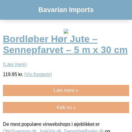
Bavarian Imports
Bordløber Hør Jute –
Sennepfarvet – 5 m x 30 cm
(Læs mere)
119.95
kr.
(Vis fragtpris)
Læs mere »
Køb nu »
De mest populære vinwebshops i øjeblikket er
OttoSuenson.dk
,
JyskVin.dk
,
Densidsteflaske.dk
og