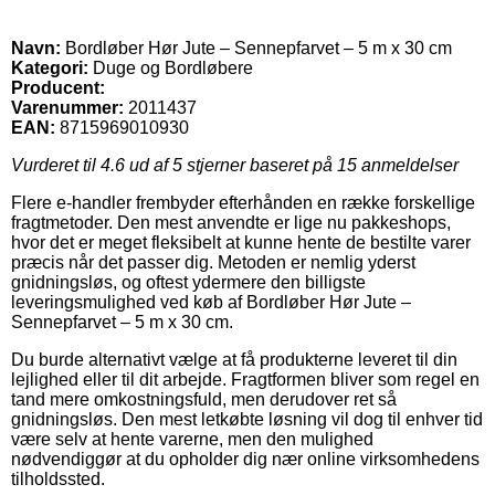
Navn:
Bordløber Hør Jute – Sennepfarvet – 5 m x 30 cm
Kategori:
Duge og Bordløbere
Producent:
Varenummer:
2011437
EAN:
8715969010930
Vurderet til
4.6
ud af 5 stjerner baseret på
15
anmeldelser
Flere e-handler frembyder efterhånden en række forskellige
fragtmetoder. Den mest anvendte er lige nu pakkeshops,
hvor det er meget fleksibelt at kunne hente de bestilte varer
præcis når det passer dig. Metoden er nemlig yderst
gnidningsløs, og oftest ydermere den billigste
leveringsmulighed ved køb af Bordløber Hør Jute –
Sennepfarvet – 5 m x 30 cm.
Du burde alternativt vælge at få produkterne leveret til din
lejlighed eller til dit arbejde. Fragtformen bliver som regel en
tand mere omkostningsfuld, men derudover ret så
gnidningsløs. Den mest letkøbte løsning vil dog til enhver tid
være selv at hente varerne, men den mulighed
nødvendiggør at du opholder dig nær online virksomhedens
tilholdssted.