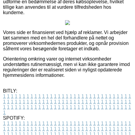
udforme en bedømmelse af deres købsoplevelse, hvilket
tillige kan anvendes til at vurdere tilfredsheden hos
kunderne.
Vores side er finansieret ved hjælp af reklamer. Vi arbejder
tæt sammen med en hel del forhandlere på nettet og
promoverer virksomhedernes produkter, og opnår provision
såfremt vores besøgende foretager et indkøb.
Orientering omkring varer og internet virksomheder
understøttes rutinemæssigt, men vi kan ikke garantere imod
reguleringer der er realiseret siden vi nyligst opdaterede
hjemmesidens informationer.
BITLY:
1
1
1
1
1
1
1
1
1
1
1
1
1
1
1
1
1
1
1
1
1
1
1
1
1
1
1
1
1
1
1
1
1
1
1
1
1
1
1
1
1
1
1
1
1
1
1
1
1
1
1
1
1
1
1
1
1
1
1
1
1
1
1
1
1
1
1
1
1
1
1
1
1
1
1
1
1
1
1
1
1
1
1
1
1
1
1
1
1
1
1
1
1
1
1
1
1
1
1
1
SPOTIFY:
1
1
1
1
1
1
1
1
1
1
1
1
1
1
1
1
1
1
1
1
1
1
1
1
1
1
1
1
1
1
1
1
1
1
1
1
1
1
1
1
1
1
1
1
1
1
1
1
1
1
1
1
1
1
1
1
1
1
1
1
1
1
1
1
1
1
1
1
1
1
1
1
1
1
1
1
1
1
1
1
1
1
1
1
1
1
1
1
1
1
1
1
1
1
1
1
1
1
1