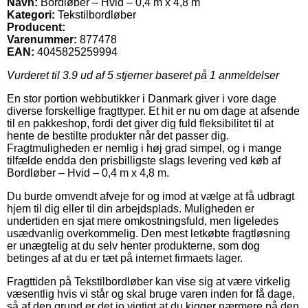
Navn:
Bordløber – Hvid – 0,4 m x 4,8 m
Kategori:
Tekstilbordløber
Producent:
Varenummer:
877478
EAN:
4045825259994
Vurderet til
3.9
ud af 5 stjerner baseret på
1
anmeldelser
En stor portion webbutikker i Danmark giver i vore dage
diverse forskellige fragttyper. Et hit er nu om dage at afsende
til en pakkeshop, fordi det giver dig fuld fleksibilitet til at
hente de bestilte produkter når det passer dig.
Fragtmuligheden er nemlig i høj grad simpel, og i mange
tilfælde endda den prisbilligste slags levering ved køb af
Bordløber – Hvid – 0,4 m x 4,8 m.
Du burde omvendt afveje for og imod at vælge at få udbragt
hjem til dig eller til din arbejdsplads. Muligheden er
undertiden en sjat mere omkostningsfuld, men ligeledes
usædvanlig overkommelig. Den mest letkøbte fragtløsning
er unægtelig at du selv henter produkterne, som dog
betinges af at du er tæt på internet firmaets lager.
Fragttiden på Tekstilbordløber kan vise sig at være virkelig
væsentlig hvis vi står og skal bruge varen inden for få dage,
så af den grund er det jo vigtigt at du kigger nærmere på den