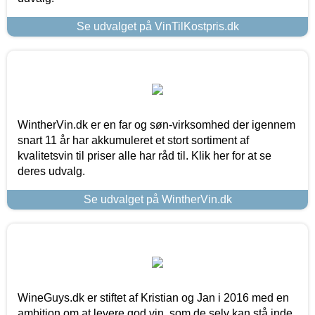
Se udvalget på VinTilKostpris.dk
WintherVin.dk er en far og søn-virksomhed der igennem
snart 11 år har akkumuleret et stort sortiment af
kvalitetsvin til priser alle har råd til. Klik her for at se
deres udvalg.
Se udvalget på WintherVin.dk
WineGuys.dk er stiftet af Kristian og Jan i 2016 med en
ambition om at levere god vin, som de selv kan stå inde