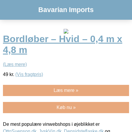
Bavarian Imports
Bordløber – Hvid – 0,4 m x
4,8 m
(Læs mere)
49
kr.
(Vis fragtpris)
Læs mere »
Køb nu »
De mest populære vinwebshops i øjeblikket er
OttoSuenson.dk
,
JyskVin.dk
,
Densidsteflaske.dk
og