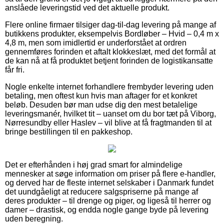
anslåede leveringstid ved det aktuelle produkt.
Flere online firmaer tilsiger dag-til-dag levering på mange af
butikkens produkter, eksempelvis Bordløber – Hvid – 0,4 m x
4,8 m, men som imidlertid er underforstået at ordren
gennemføres forinden et aftalt klokkeslæt, med det formål at
de kan nå at få produktet betjent forinden de logistikansatte
får fri.
Nogle enkelte internet forhandlere frembyder levering uden
betaling, men oftest kun hvis man aftager for et konkret
beløb. Desuden bør man udse dig den mest betalelige
leveringsmanér, hvilket tit – uanset om du bor tæt på Viborg,
Nørresundby eller Haslev – vil blive at få fragtmanden til at
bringe bestillingen til en pakkeshop.
Det er efterhånden i høj grad smart for almindelige
mennesker at søge information om priser på flere e-handler,
og derved har de fleste internet selskaber i Danmark fundet
det uundgåeligt at reducere salgspriserne på mange af
deres produkter – til drenge og piger, og ligeså til herrer og
damer – drastisk, og endda nogle gange byde på levering
uden beregning.