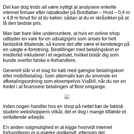
Det kan dog trods alt være nyttigt at analysere enkelte
internet firmaer efter rabatkoder på Bordløber – Hvid – 0,4 m
x 4,8 m forud for at du køber, sådan at du er skråsikker på at
få den bedste pris.
Man bør bare ikke undervurdere, at hvis en online shop
udbyder en vare for en udsalgspris som anses for helt
fantastisk tiltalende, så kunne det ofte være et kendetegn på
en uægte e-forretning. Bestillinger med betalingskort er
imidlertid inkluderet i et regelsæt, hvilket bistår dig som
kunde overfor falske e-forhandlere.
Generelt slår vi et slag for køb med gængse betalingskort
eller mobilbetaling. Som alternativ kan du anvende en
afbetalingsordning som eksempelvis ViaBill, når du ser en
fordel i at finansiere betalingen af flere omgange.
Inden nogen handler hos en shop på nettet bør de faktisk
studere webshoppens vilkår, det er dog i mange tilfælde et
omfattende arbejde.
En anden valgmulighed er at kigge hvorvidt internet
forhandleren er e-mærke godkendt, eftersom det