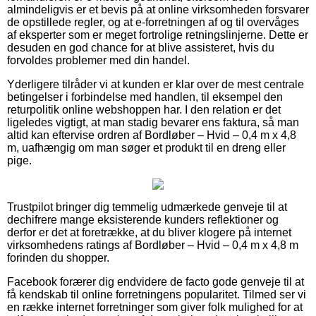
almindeligvis er et bevis på at online virksomheden forsvarer
de opstillede regler, og at e-forretningen af og til overvåges
af eksperter som er meget fortrolige retningslinjerne. Dette er
desuden en god chance for at blive assisteret, hvis du
forvoldes problemer med din handel.
Yderligere tilråder vi at kunden er klar over de mest centrale
betingelser i forbindelse med handlen, til eksempel den
returpolitik online webshoppen har. I den relation er det
ligeledes vigtigt, at man stadig bevarer ens faktura, så man
altid kan eftervise ordren af Bordløber – Hvid – 0,4 m x 4,8
m, uafhængig om man søger et produkt til en dreng eller
pige.
Trustpilot bringer dig temmelig udmærkede genveje til at
dechifrere mange eksisterende kunders reflektioner og
derfor er det at foretrække, at du bliver klogere på internet
virksomhedens ratings af Bordløber – Hvid – 0,4 m x 4,8 m
forinden du shopper.
Facebook forærer dig endvidere de facto gode genveje til at
få kendskab til online forretningens popularitet. Tilmed ser vi
en række internet forretninger som giver folk mulighed for at