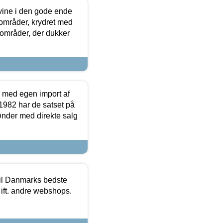
 vine i den gode ende
e områder, krydret med
 områder, der dukker
r med egen import af
i 1982 har de satset på
ønder med direkte salg
 til Danmarks bedste
 ift. andre webshops.