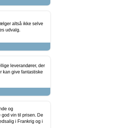
ælger altså ikke selve
res udvalg.
lige leverandører, der
r kan give fantastiske
unde og
od vin til prisen. De
dsalig i Frankrig og i