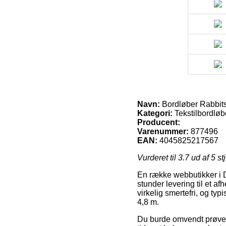
Navn:
Bordløber Rabbits
Kategori:
Tekstilbordløb
Producent:
Varenummer:
877496
EAN:
4045825217567
Vurderet til
3.7
ud af 5 st
En række webbutikker i D
stunder levering til et a
virkelig smertefri, og ty
4,8 m.
Du burde omvendt prøve at