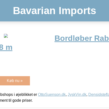
Bavarian Imports
Bordløber Rabb
,8 m
Køb nu »
shops i øjeblikket er
OttoSuenson.dk
,
JyskVin.dk
,
Densidstefl
ment til gode priser.