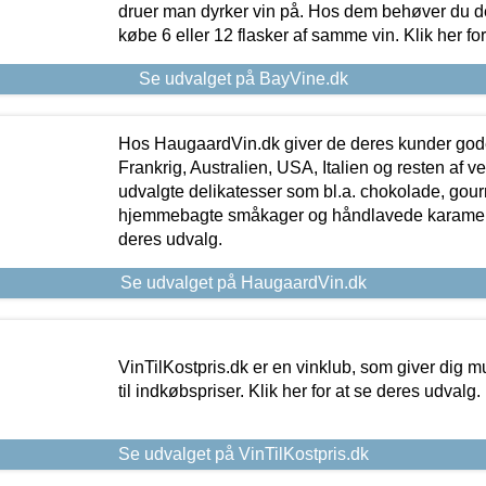
druer man dyrker vin på. Hos dem behøver du der
købe 6 eller 12 flasker af samme vin. Klik her fo
Se udvalget på BayVine.dk
Hos HaugaardVin.dk giver de deres kunder gode
Frankrig, Australien, USA, Italien og resten af v
udvalgte delikatesser som bl.a. chokolade, gourm
hjemmebagte småkager og håndlavede karameller
deres udvalg.
Se udvalget på HaugaardVin.dk
VinTilKostpris.dk er en vinklub, som giver dig m
til indkøbspriser. Klik her for at se deres udvalg.
Se udvalget på VinTilKostpris.dk