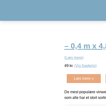
– 0,4 m x 4
(Læs mere)
49
kr.
(Vis fragtpris)
Læs mere »
De mest populære vinweb
som alle har et stort sorti