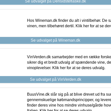
Se udvalget på Densidsteflaske.dk
Hos Wineman.dk finder du alt i vintilbehør. De s
vinen, men tilbehøret dertil. Klik her for at se de
Se udvalget på Wineman.dk
VinVerden.dk samarbejder med en række forskel
sikrer dig et bredt udvalg af spændende vine, de
vinoplevelser. Klik her for at se deres udvalg.
Se udvalget på VinVerden.dk
BuusVine.dk slår sig på at blive drevet ud fra s
gennemskuelige købmandsprincipper, og levere g
finder deres vine hos mindre vinhuse/gårde hove
Italien. Klik her for at se deres udvalg.