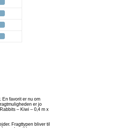
 En favorit er nu om
 Fragtmuligheden er jo
 Rabbits – Kiwi – 0,4 m x
der. Fragttypen bliver til