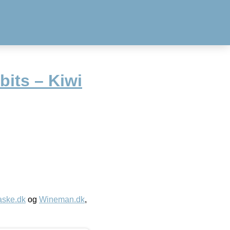
its – Kiwi
aske.dk
og
Wineman.dk
,