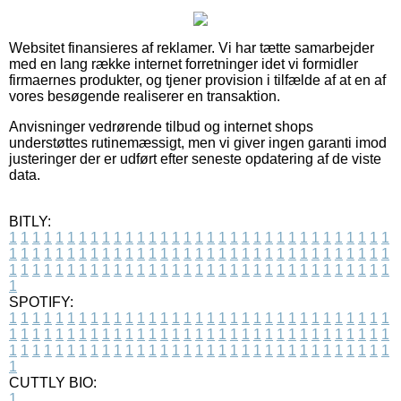
Websitet finansieres af reklamer. Vi har tætte samarbejder
med en lang række internet forretninger idet vi formidler
firmaernes produkter, og tjener provision i tilfælde af at en af
vores besøgende realiserer en transaktion.
Anvisninger vedrørende tilbud og internet shops
understøttes rutinemæssigt, men vi giver ingen garanti imod
justeringer der er udført efter seneste opdatering af de viste
data.
BITLY:
1
1
1
1
1
1
1
1
1
1
1
1
1
1
1
1
1
1
1
1
1
1
1
1
1
1
1
1
1
1
1
1
1
1
1
1
1
1
1
1
1
1
1
1
1
1
1
1
1
1
1
1
1
1
1
1
1
1
1
1
1
1
1
1
1
1
1
1
1
1
1
1
1
1
1
1
1
1
1
1
1
1
1
1
1
1
1
1
1
1
1
1
1
1
1
1
1
1
1
1
SPOTIFY:
1
1
1
1
1
1
1
1
1
1
1
1
1
1
1
1
1
1
1
1
1
1
1
1
1
1
1
1
1
1
1
1
1
1
1
1
1
1
1
1
1
1
1
1
1
1
1
1
1
1
1
1
1
1
1
1
1
1
1
1
1
1
1
1
1
1
1
1
1
1
1
1
1
1
1
1
1
1
1
1
1
1
1
1
1
1
1
1
1
1
1
1
1
1
1
1
1
1
1
1
CUTTLY BIO:
1