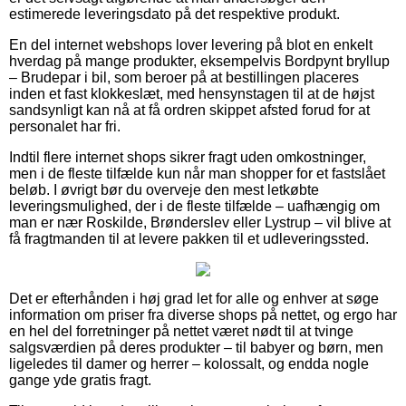
estimerede leveringsdato på det respektive produkt.
En del internet webshops lover levering på blot en enkelt
hverdag på mange produkter, eksempelvis Bordpynt bryllup
– Brudepar i bil, som beroer på at bestillingen placeres
inden et fast klokkeslæt, med hensynstagen til at de højst
sandsynligt kan nå at få ordren skippet afsted forud for at
personalet har fri.
Indtil flere internet shops sikrer fragt uden omkostninger,
men i de fleste tilfælde kun når man shopper for et fastslået
beløb. I øvrigt bør du overveje den mest letkøbte
leveringsmulighed, der i de fleste tilfælde – uafhængig om
man er nær Roskilde, Brønderslev eller Lystrup – vil blive at
få fragtmanden til at levere pakken til et udleveringssted.
Det er efterhånden i høj grad let for alle og enhver at søge
information om priser fra diverse shops på nettet, og ergo har
en hel del forretninger på nettet været nødt til at tvinge
salgsværdien på deres produkter – til babyer og børn, men
ligeledes til damer og herrer – kolossalt, og endda nogle
gange yde gratis fragt.