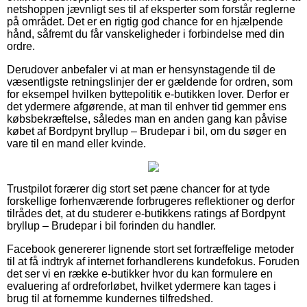
netshoppen jævnligt ses til af eksperter som forstår reglerne
på området. Det er en rigtig god chance for en hjælpende
hånd, såfremt du får vanskeligheder i forbindelse med din
ordre.
Derudover anbefaler vi at man er hensynstagende til de
væsentligste retningslinjer der er gældende for ordren, som
for eksempel hvilken byttepolitik e-butikken lover. Derfor er
det ydermere afgørende, at man til enhver tid gemmer ens
købsbekræftelse, således man en anden gang kan påvise
købet af Bordpynt bryllup – Brudepar i bil, om du søger en
vare til en mand eller kvinde.
Trustpilot forærer dig stort set pæne chancer for at tyde
forskellige forhenværende forbrugeres reflektioner og derfor
tilrådes det, at du studerer e-butikkens ratings af Bordpynt
bryllup – Brudepar i bil forinden du handler.
Facebook genererer lignende stort set fortræffelige metoder
til at få indtryk af internet forhandlerens kundefokus. Foruden
det ser vi en række e-butikker hvor du kan formulere en
evaluering af ordreforløbet, hvilket ydermere kan tages i
brug til at fornemme kundernes tilfredshed.