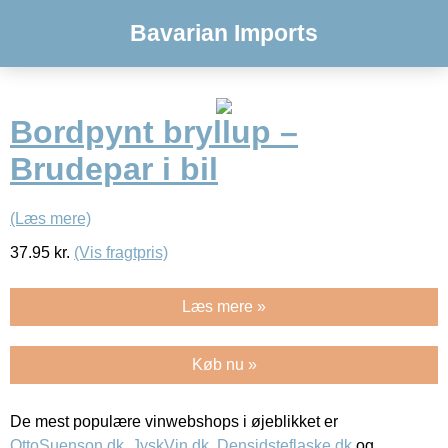
Bavarian Imports
Bordpynt bryllup –
Brudepar i bil
(Læs mere)
37.95
kr.
(Vis fragtpris)
Læs mere »
Køb nu »
De mest populære vinwebshops i øjeblikket er
OttoSuenson.dk
,
JyskVin.dk
,
Densidsteflaske.dk
og