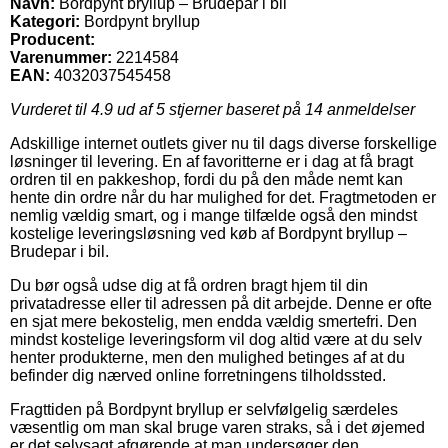
Navn:
Bordpynt bryllup – Brudepar i bil
Kategori:
Bordpynt bryllup
Producent:
Varenummer:
2214584
EAN:
4032037545458
Vurderet til
4.9
ud af 5 stjerner baseret på
14
anmeldelser
Adskillige internet outlets giver nu til dags diverse forskellige
løsninger til levering. En af favoritterne er i dag at få bragt
ordren til en pakkeshop, fordi du på den måde nemt kan
hente din ordre når du har mulighed for det. Fragtmetoden er
nemlig vældig smart, og i mange tilfælde også den mindst
kostelige leveringsløsning ved køb af Bordpynt bryllup –
Brudepar i bil.
Du bør også udse dig at få ordren bragt hjem til din
privatadresse eller til adressen på dit arbejde. Denne er ofte
en sjat mere bekostelig, men endda vældig smertefri. Den
mindst kostelige leveringsform vil dog altid være at du selv
henter produkterne, men den mulighed betinges af at du
befinder dig nærved online forretningens tilholdssted.
Fragttiden på Bordpynt bryllup er selvfølgelig særdeles
væsentlig om man skal bruge varen straks, så i det øjemed
er det selvsagt afgørende at man undersøger den