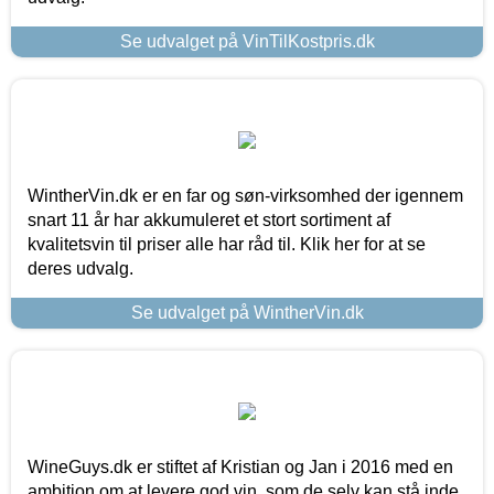
Se udvalget på VinTilKostpris.dk
WintherVin.dk er en far og søn-virksomhed der igennem
snart 11 år har akkumuleret et stort sortiment af
kvalitetsvin til priser alle har råd til. Klik her for at se
deres udvalg.
Se udvalget på WintherVin.dk
WineGuys.dk er stiftet af Kristian og Jan i 2016 med en
ambition om at levere god vin, som de selv kan stå inde