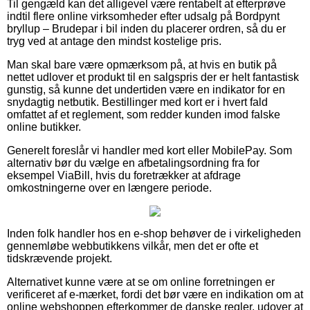
Til gengæld kan det alligevel være rentabelt at efterprøve
indtil flere online virksomheder efter udsalg på Bordpynt
bryllup – Brudepar i bil inden du placerer ordren, så du er
tryg ved at antage den mindst kostelige pris.
Man skal bare være opmærksom på, at hvis en butik på
nettet udlover et produkt til en salgspris der er helt fantastisk
gunstig, så kunne det undertiden være en indikator for en
snydagtig netbutik. Bestillinger med kort er i hvert fald
omfattet af et reglement, som redder kunden imod falske
online butikker.
Generelt foreslår vi handler med kort eller MobilePay. Som
alternativ bør du vælge en afbetalingsordning fra for
eksempel ViaBill, hvis du foretrækker at afdrage
omkostningerne over en længere periode.
Inden folk handler hos en e-shop behøver de i virkeligheden
gennemløbe webbutikkens vilkår, men det er ofte et
tidskrævende projekt.
Alternativet kunne være at se om online forretningen er
verificeret af e-mærket, fordi det bør være en indikation om at
online webshoppen efterkommer de danske regler, udover at