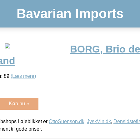
Bavarian Imports
BORG, Brio de 
land
r. 89
(Læs mere)
Køb nu »
shops i øjeblikket er
OttoSuenson.dk
,
JyskVin.dk
,
Densidstefl
ment til gode priser.