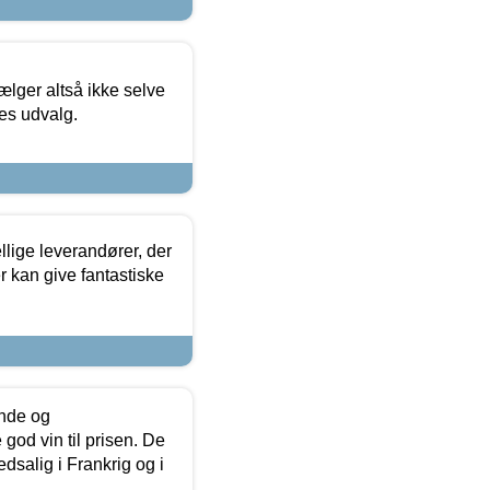
ælger altså ikke selve
res udvalg.
lige leverandører, der
r kan give fantastiske
unde og
od vin til prisen. De
dsalig i Frankrig og i