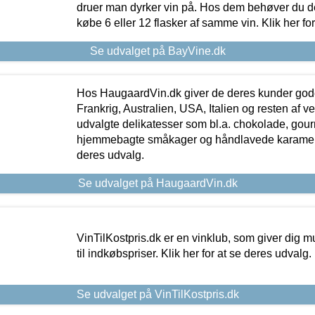
druer man dyrker vin på. Hos dem behøver du der
købe 6 eller 12 flasker af samme vin. Klik her fo
Se udvalget på BayVine.dk
Hos HaugaardVin.dk giver de deres kunder gode
Frankrig, Australien, USA, Italien og resten af v
udvalgte delikatesser som bl.a. chokolade, gourm
hjemmebagte småkager og håndlavede karameller
deres udvalg.
Se udvalget på HaugaardVin.dk
VinTilKostpris.dk er en vinklub, som giver dig m
til indkøbspriser. Klik her for at se deres udvalg.
Se udvalget på VinTilKostpris.dk