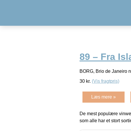
89 – Fra Is
BORG, Brio de Janeiro n
30
kr.
(Vis fragtpris)
Læs mere »
De mest populære vinweb
som alle har et stort sorti