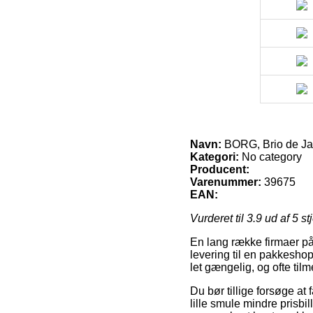
Navn:
BORG, Brio de Jane
Kategori:
No category
Producent:
Varenummer:
39675
EAN:
Vurderet til
3.9
ud af 5 st
En lang række firmaer på 
levering til en pakkeshop
let gængelig, og ofte til
Du bør tillige forsøge at 
lille smule mindre prisbi