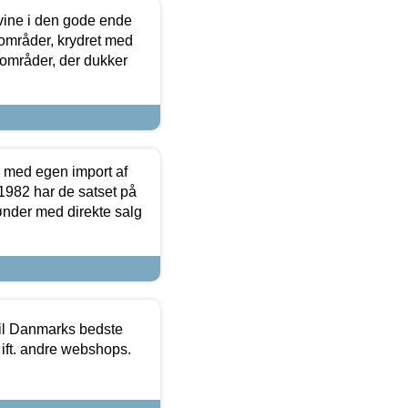
 vine i den gode ende
e områder, krydret med
 områder, der dukker
r med egen import af
i 1982 har de satset på
ønder med direkte salg
 til Danmarks bedste
 ift. andre webshops.