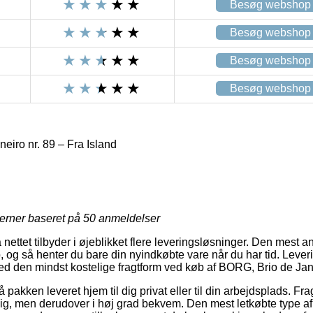
Besøg webshop
Besøg webshop
Besøg webshop
Besøg webshop
iro nr. 89 – Fra Island
jerner baseret på
50
anmeldelser
nettet tilbyder i øjeblikket flere leveringsløsninger. Den mest a
, og så henter du bare din nyindkøbte vare når du har tid. Lever
med den mindst kostelige fragtform ved køb af BORG, Brio de Jane
få pakken leveret hjem til dig privat eller til din arbejdsplads. F
llig, men derudover i høj grad bekvem. Den mest letkøbte type af 