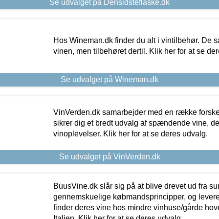
Se udvalget på Densidsteflaske.dk
Hos Wineman.dk finder du alt i vintilbehør. De s
vinen, men tilbehøret dertil. Klik her for at se de
Se udvalget på Wineman.dk
VinVerden.dk samarbejder med en række forskel
sikrer dig et bredt udvalg af spændende vine, de
vinoplevelser. Klik her for at se deres udvalg.
Se udvalget på VinVerden.dk
BuusVine.dk slår sig på at blive drevet ud fra s
gennemskuelige købmandsprincipper, og levere g
finder deres vine hos mindre vinhuse/gårde hove
Italien. Klik her for at se deres udvalg.