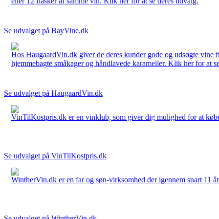
eller 12 flasker af samme vin. Klik her for at se deres udvalg.
Se udvalget på BayVine.dk
Hos HaugaardVin.dk giver de deres kunder gode og udsøgte vine fra 
hjemmebagte småkager og håndlavede karameller. Klik her for at se
Se udvalget på HaugaardVin.dk
VinTilKostpris.dk er en vinklub, som giver dig mulighed for at købe 
Se udvalget på VinTilKostpris.dk
WintherVin.dk er en far og søn-virksomhed der igennem snart 11 år har 
Se udvalget på WintherVin.dk