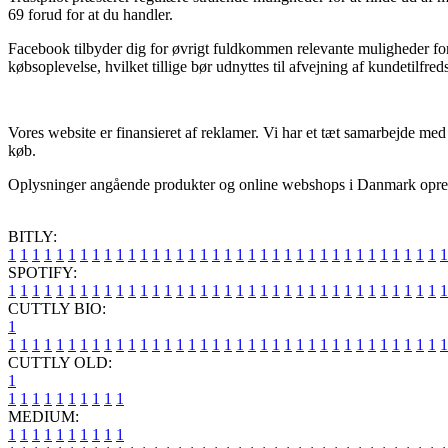
69 forud for at du handler.
Facebook tilbyder dig for øvrigt fuldkommen relevante muligheder for 
købsoplevelse, hvilket tillige bør udnyttes til afvejning af kundetilfre
Vores website er finansieret af reklamer. Vi har et tæt samarbejde med 
køb.
Oplysninger angående produkter og online webshops i Danmark oprethol
BITLY:
1
1
1
1
1
1
1
1
1
1
1
1
1
1
1
1
1
1
1
1
1
1
1
1
1
1
1
1
1
1
1
1
1
1
1
1
1
SPOTIFY:
1
1
1
1
1
1
1
1
1
1
1
1
1
1
1
1
1
1
1
1
1
1
1
1
1
1
1
1
1
1
1
1
1
1
1
1
1
CUTTLY BIO:
1
1
1
1
1
1
1
1
1
1
1
1
1
1
1
1
1
1
1
1
1
1
1
1
1
1
1
1
1
1
1
1
1
1
1
1
1
1
CUTTLY OLD:
1
1
1
1
1
1
1
1
1
1
1
MEDIUM:
1
1
1
1
1
1
1
1
1
1