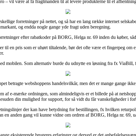
 – vil være at få fragtmanden til at levere produkterne til et afhentning
forskellige forretninger på nettet, og så har en lang række internet selsk
 – markant, og endda nogle gange yde fragt uden beregning.
forretninger efter rabatkoder på BORG, Helga nr. 69 inden du køber, sådan
r til en pris som er uhørt tiltalende, bør det ofte være et fingerpeg om 
er.
d mobilen. Som alternativ burde du udnytte en løsning fra fx ViaBill, f
ippet betragte webshoppens handelsvilkår, men det er mange gange ikk
af e-mærke ordningen, som almindeligvis er et billede på at netshoppen
suden din mulighed for support, for så vidt du får vanskeligheder i fo
tningslinjer der kan have betydning for bestillingen, fx hvilken returpolit
s man en anden gang vil kunne vidne om ordren af BORG, Helga nr. 69, 
 mange eksisterende brugeres erfaringer og derved er det anbefalelsesv