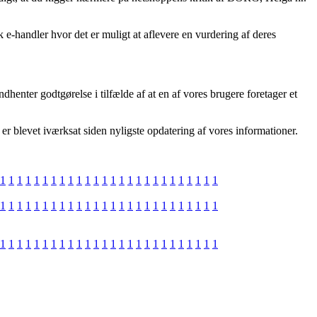
e-handler hvor det er muligt at aflevere en vurdering af deres
dhenter godtgørelse i tilfælde af at en af vores brugere foretager et
 blevet iværksat siden nyligste opdatering af vores informationer.
1
1
1
1
1
1
1
1
1
1
1
1
1
1
1
1
1
1
1
1
1
1
1
1
1
1
1
1
1
1
1
1
1
1
1
1
1
1
1
1
1
1
1
1
1
1
1
1
1
1
1
1
1
1
1
1
1
1
1
1
1
1
1
1
1
1
1
1
1
1
1
1
1
1
1
1
1
1