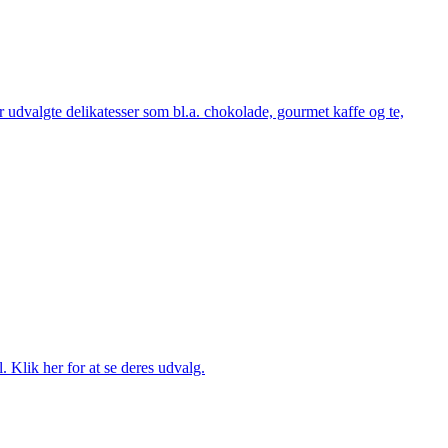
udvalgte delikatesser som bl.a. chokolade, gourmet kaffe og te,
. Klik her for at se deres udvalg.