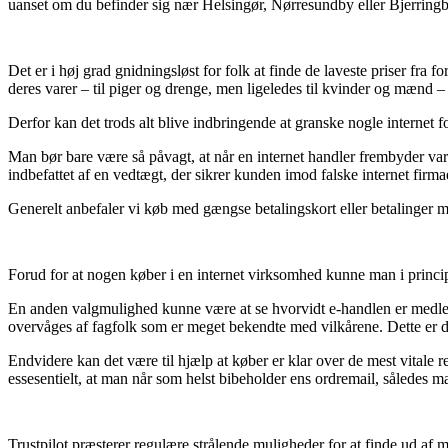
uanset om du befinder sig nær Helsingør, Nørresundby eller Bjerringbro
Det er i høj grad gnidningsløst for folk at finde de laveste priser fra 
deres varer – til piger og drenge, men ligeledes til kvinder og mænd
Derfor kan det trods alt blive indbringende at granske nogle internet 
Man bør bare være så påvagt, at når en internet handler frembyder vare
indbefattet af en vedtægt, der sikrer kunden imod falske internet firma
Generelt anbefaler vi køb med gængse betalingskort eller betalinger me
Forud for at nogen køber i en internet virksomhed kunne man i princ
En anden valgmulighed kunne være at se hvorvidt e-handlen er medlem 
overvåges af fagfolk som er meget bekendte med vilkårene. Dette er de
Endvidere kan det være til hjælp at køber er klar over de mest vitale re
essesentielt, at man når som helst bibeholder ens ordremail, sålede
Trustpilot præsterer regulære strålende muligheder for at finde ud af