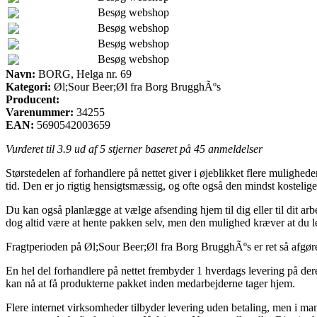
Besøg webshop
Besøg webshop
Besøg webshop
Besøg webshop
Navn:
BORG, Helga nr. 69
Kategori:
Øl;Sour Beer;Øl fra Borg BrugghÃºs
Producent:
Varenummer:
34255
EAN:
5690542003659
Vurderet til
3.9
ud af 5 stjerner baseret på
45
anmeldelser
Størstedelen af forhandlere på nettet giver i øjeblikket flere mulighe
tid. Den er jo rigtig hensigtsmæssig, og ofte også den mindst kosteli
Du kan også planlægge at vælge afsending hjem til dig eller til dit a
dog altid være at hente pakken selv, men den mulighed kræver at du le
Fragtperioden på Øl;Sour Beer;Øl fra Borg BrugghÃºs er ret så afgøre
En hel del forhandlere på nettet frembyder 1 hverdags levering på deres
kan nå at få produkterne pakket inden medarbejderne tager hjem.
Flere internet virksomheder tilbyder levering uden betaling, men i man