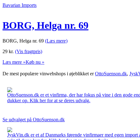
Bavarian Imports
BORG, Helga nr. 69
BORG, Helga nr. 69
(Læs mere)
29
kr.
(Vis fragtpris)
Læs mere »
Køb nu »
De mest populære vinwebshops i øjeblikket er
OttoSuenson.dk
,
Jysk
OttoSuenson.dk er et vinfirma, der har fokus på vine i den gode ende
dukker op. Klik her for at se deres udvalg.
Se udvalget på OttoSuenson.dk
JyskVin.dk er et af Danmarks førende vinfirmaer med egen import af 