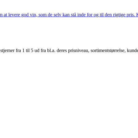
t levere god vin, som de selv kan stå inde for og til den rigtige pris. K
er fra 1 til 5 ud fra bl.a. deres prisniveau, sortimentstørrelse, kunde