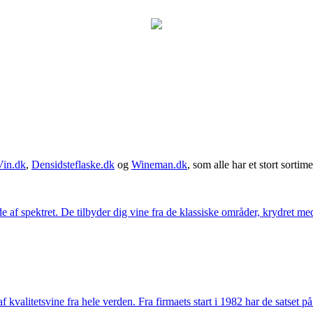
Vin.dk
,
Densidsteflaske.dk
og
Wineman.dk
, som alle har et stort sortime
 af spektret. De tilbyder dig vine fra de klassiske områder, krydret med
kvalitetsvine fra hele verden. Fra firmaets start i 1982 har de satset p