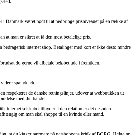
ssted.
aber i Danmark været nødt til at nedbringe prisniveauet på en række af
 at man er sikret at få den mest betalelige pris.
en bedragerisk internet shop. Betalinger med kort er ikke desto mindre
orudsat du gerne vil afbetale beløbet ude i fremtiden.
e videre spændende.
 respekterer de danske retningslinjer, udover at webbutikken tit
rbindelse med din handel.
ik internet selskabet tilbyder. I den relation er det desuden
uafhængig om man skal shoppe til en kvinde eller mand.
ærdigt, at du kigger nærmere på netshoppens kritik af BORG, Helga nr.