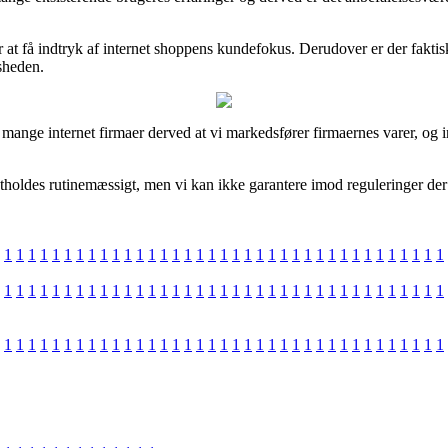
at få indtryk af internet shoppens kundefokus. Derudover er der faktisk 
dsheden.
mange internet firmaer derved at vi markedsfører firmaernes varer, og in
des rutinemæssigt, men vi kan ikke garantere imod reguleringer der er
1
1
1
1
1
1
1
1
1
1
1
1
1
1
1
1
1
1
1
1
1
1
1
1
1
1
1
1
1
1
1
1
1
1
1
1
1
1
1
1
1
1
1
1
1
1
1
1
1
1
1
1
1
1
1
1
1
1
1
1
1
1
1
1
1
1
1
1
1
1
1
1
1
1
1
1
1
1
1
1
1
1
1
1
1
1
1
1
1
1
1
1
1
1
1
1
1
1
1
1
1
1
1
1
1
1
1
1
1
1
1