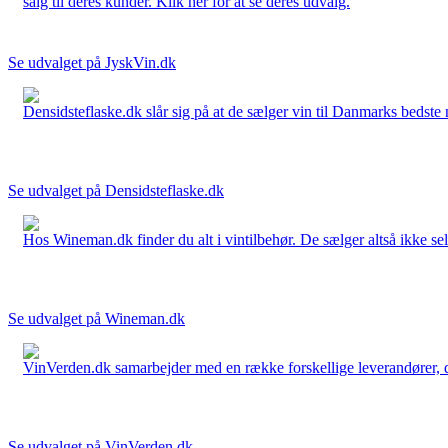
salg til deres kunder. Klik her for at se deres udvalg.
Se udvalget på JyskVin.dk
Densidsteflaske.dk slår sig på at de sælger vin til Danmarks bedste 
Se udvalget på Densidsteflaske.dk
Hos Wineman.dk finder du alt i vintilbehør. De sælger altså ikke selv
Se udvalget på Wineman.dk
VinVerden.dk samarbejder med en række forskellige leverandører, der
Se udvalget på VinVerden.dk