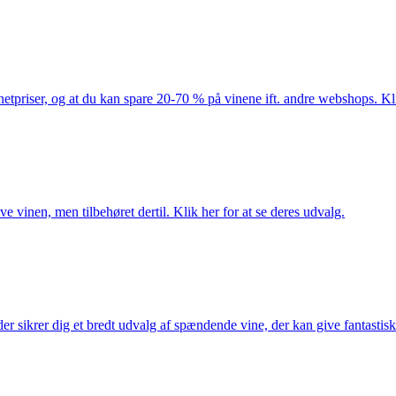
netpriser, og at du kan spare 20-70 % på vinene ift. andre webshops. Kli
e vinen, men tilbehøret dertil. Klik her for at se deres udvalg.
 sikrer dig et bredt udvalg af spændende vine, der kan give fantastiske