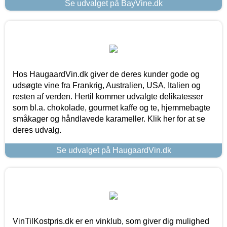
Se udvalget på BayVine.dk
Hos HaugaardVin.dk giver de deres kunder gode og
udsøgte vine fra Frankrig, Australien, USA, Italien og
resten af verden. Hertil kommer udvalgte delikatesser
som bl.a. chokolade, gourmet kaffe og te, hjemmebagte
småkager og håndlavede karameller. Klik her for at se
deres udvalg.
Se udvalget på HaugaardVin.dk
VinTilKostpris.dk er en vinklub, som giver dig mulighed