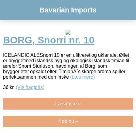
Bavarian Imports
BORG, Snorri nr. 10
ICELANDIC ALESnorri 10 er en ufiltreret og uklar ale. Øllet
er bryggetmed islandsk byg og økologisk islandsk timian til
ærefor Snorri Sturluson, høvdingen af Borg, som
bryggerieter opkaldt efter. TimianÂ´s skarpe aroma spiller
perfektsammen med den friske
(Læs mere)
36
kr.
(Vis fragtpris)
Læs mere »
Køb nu »