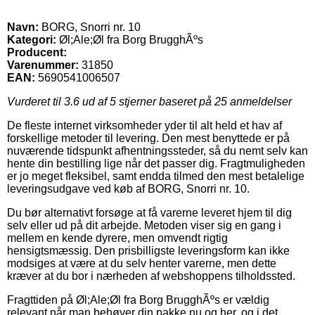
Navn:
BORG, Snorri nr. 10
Kategori:
Øl;Ale;Øl fra Borg BrugghÃºs
Producent:
Varenummer:
31850
EAN:
5690541006507
Vurderet til
3.6
ud af 5 stjerner baseret på
25
anmeldelser
De fleste internet virksomheder yder til alt held et hav af
forskellige metoder til levering. Den mest benyttede er på
nuværende tidspunkt afhentningssteder, så du nemt selv kan
hente din bestilling lige når det passer dig. Fragtmuligheden
er jo meget fleksibel, samt endda tilmed den mest betalelige
leveringsudgave ved køb af BORG, Snorri nr. 10.
Du bør alternativt forsøge at få varerne leveret hjem til dig
selv eller ud på dit arbejde. Metoden viser sig en gang i
mellem en kende dyrere, men omvendt rigtig
hensigtsmæssig. Den prisbilligste leveringsform kan ikke
modsiges at være at du selv henter varerne, men dette
kræver at du bor i nærheden af webshoppens tilholdssted.
Fragttiden på Øl;Ale;Øl fra Borg BrugghÃºs er vældig
relevant når man behøver din pakke nu og her, og i det