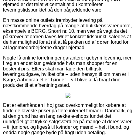
øjemed er det relativt centralt at du kontrollerer
leveringstidspunktet på den pågældende vare.
En masse online outlets frembyder levering på
næstkommende hverdag på mange af butikkens varenumre,
eksempelvis BORG, Snorri nr. 10, men vær på vagt da det
påkræver at ordren laves før et konkret tidspunkt, således at
de har mulighed for at nå at få pakken ud af døren forud for
at lagermedarbejderne drager hjemad.
Nogle få online forretninger garanterer gebyrfri levering, men
i reglen er det kun gældende hvis man shopper for en
bestemt pris. Ellers skal man tage den billigste
leveringsudgave, hvilket ofte – uden hensyn til om man er i
Køge, Aabenraa eller Tønder – vil blive at få bragt dine
produkter til et afhentningssted.
Det er efterhånden i høj grad overkommeligt for købere at
finde de laveste priser på flere internet firmaer i Danmark, og
af den grund har en lang række e-shops fundet det
uundgåeligt at trykke salgsværdien på mange af deres varer
– til juniorer, og ligeså til kvinder og mænd – helt i bund, og
endda nogle gange byde på fragt uden betaling.