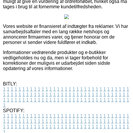
muligt at give en vurdering af ordreforløbet, hvilket også må
tages i brug til at fornemme kundetilfredsheden.
Vores website er finansieret af indtægter fra reklamer. Vi har
samarbejdsaftaler med en lang række netshops og
annoncerer firmaernes varer, og tjener honorar om de
personer vi sender videre fuldfører et indkøb.
Informationer vedrørende produkter og e-butikker
vedligeholdes nu og da, men vi tager forbehold for
korrektioner der muligvis er udarbejdet siden sidste
opdatering af vores informationer.
BITLY:
1
1
1
1
1
1
1
1
1
1
1
1
1
1
1
1
1
1
1
1
1
1
1
1
1
1
1
1
1
1
1
1
1
1
1
1
1
1
1
1
1
1
1
1
1
1
1
1
1
1
1
1
1
1
1
1
1
1
1
1
1
1
1
1
1
1
1
1
1
1
1
1
1
1
1
1
1
1
1
1
1
1
1
1
1
1
1
1
1
1
1
1
1
1
1
1
1
1
1
1
SPOTIFY:
1
1
1
1
1
1
1
1
1
1
1
1
1
1
1
1
1
1
1
1
1
1
1
1
1
1
1
1
1
1
1
1
1
1
1
1
1
1
1
1
1
1
1
1
1
1
1
1
1
1
1
1
1
1
1
1
1
1
1
1
1
1
1
1
1
1
1
1
1
1
1
1
1
1
1
1
1
1
1
1
1
1
1
1
1
1
1
1
1
1
1
1
1
1
1
1
1
1
1
1