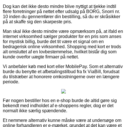
Dog kan det ikke desto mindre blive nyttigt at tjekke indtil
flere forretninger på nettet efter udsalg på BORG, Snorri nr.
10 inden du gennemfører din bestilling, så du er skråsikker
på at skaffe sig den skarpeste pris.
Man skal ikke desto mindre være opmærksom på, at ifald en
internet virksomhed sælger produkter for en pris som anses
for mystisk billig, burde det tit være et signal om en
bedragerisk online virksomhed. Shopping med kort er trods
alt omsluttet af en lovbestemmelse, hvilket bistår dig som
kunde overfor uægte firmaer på nettet.
Vi anbefaler køb med kort eller MobilePay. Som et alternativ
burde du benytte et afbetalingstilbud fra fx ViaBill, forudsat
du tilstræber at honorere omkostningerne over en længere
periode.
Før nogen bestiller hos en e-shop burde de altid gøre sig
bekendt med indholdet af e-shoppens regler, dog er det
normalt ikke særlig spændende.
Et nemmere alternativ kunne måske være at undersøge om
online forhandleren er e-mærket, grundet at det kan være et