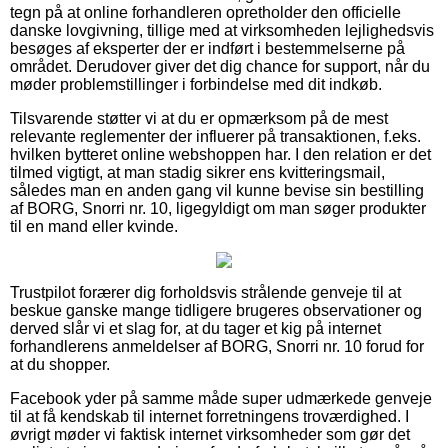
tegn på at online forhandleren opretholder den officielle
danske lovgivning, tillige med at virksomheden lejlighedsvis
besøges af eksperter der er indført i bestemmelserne på
området. Derudover giver det dig chance for support, når du
møder problemstillinger i forbindelse med dit indkøb.
Tilsvarende støtter vi at du er opmærksom på de mest
relevante reglementer der influerer på transaktionen, f.eks.
hvilken bytteret online webshoppen har. I den relation er det
tilmed vigtigt, at man stadig sikrer ens kvitteringsmail,
således man en anden gang vil kunne bevise sin bestilling
af BORG, Snorri nr. 10, ligegyldigt om man søger produkter
til en mand eller kvinde.
Trustpilot forærer dig forholdsvis strålende genveje til at
beskue ganske mange tidligere brugeres observationer og
derved slår vi et slag for, at du tager et kig på internet
forhandlerens anmeldelser af BORG, Snorri nr. 10 forud for
at du shopper.
Facebook yder på samme måde super udmærkede genveje
til at få kendskab til internet forretningens troværdighed. I
øvrigt møder vi faktisk internet virksomheder som gør det