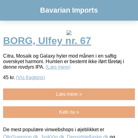
Bavarian Imports
BORG, Ulfey nr. 67
Citra, Mosaik og Galaxy hyler mod månen i en saftig
overskyet harmoni. Humlen er bestemt ikke iført fåretøj i
denne rovdyrs IPA.
(Læs mere)
45
kr.
(Vis fragtpris)
Læs mere »
Køb nu »
De mest populære vinwebshops i øjeblikket er
OttoSuenson.dk
,
JyskVin.dk
,
Densidsteflaske.dk
og