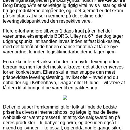
Leveringshastigheden på Øl;Bryghus;Indian Pale Ale ;Øl fra
Borg BrugghÃºs er selvfølgelig rigtig vital hvis vi står og skal
bruge produkterne omgående, og i det øjemed er det skam
på sin plads at vi ser nærmere på det estimerede
leveringstidspunkt ved den respektive vare.
Flere e-forhandlere tilbyder 1 dags fragt på en hel del
varenumre, eksempelvis BORG, Ulfey nr. 67, der dog tager
udgangspunkt i at handlen laves inden et fast klokkeslæt,
med det formål at de har en chance for at nå at få de nye
varer ordnet forinden logistikmedarbejderne tager hjem.
En række internet virksomheder frembyder levering uden
beregning, men for det meste afkræver det at der erhverves
for en konkret sum. Ellers skulle man snuppe den mest
prisbevidste leveringsløsning, hvilket ofte – hvad end du
opholder sig i København, Dragør eller Billund – vil være at
få dem til at bringe dine varer til en pakkeshop.
Det er jo super fremkommeligt for folk at finde de bedste
priser fra diverse internet shops, og følgelig har de fleste
webbutikker været presset til at at trykke salgsværdien på
deres produkter – til babyer og børn, og desuden også til
mænd og kvinder – kolossalt, og endda nogle gange sikre