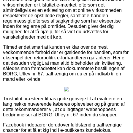
virksomheden er tilsluttet e-mærket, eftersom det
almindeligvis er en erklæring om at online virksomheden
respekterer de opstillede regler, samt at e-handlen
regelmæssigt efterses af sagkyndige som har ekspertise
inden for reglerne på området. Desuden giver det dig
mulighed for at få hjælp, for så vidt du udsættes for
vanskeligheder med dit køb.
Tilmed er det smart at kunden er klar over de mest
vedkommende forhold der er gældende for handlen, som for
eksempel den returpolitik e-forhandleren garanterer. Her er
det desuden vigtigt, at man altid bibeholder sin kvittering,
således man fremadrettet kan dokumentere bestillingen af
BORG, Ulfey nr. 67, uafhængig om du er på indkøb til en
mand eller kvinde.
Trustpilot præsterer tilpas gode genveje til at evaluere en
lang række nuværende køberes oplevelser og på grund af
dette rekommanderer vi, at du iagttager webshoppens
bedømmelser af BORG, Ulfey nr. 67 inden du shopper.
Facebook indebærer derudover fuldstændig uafhængige
chancer for at få et kig ind i e-butikkens kundefokus.