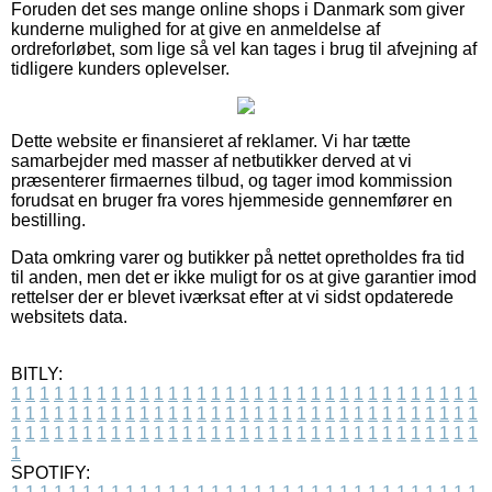
Foruden det ses mange online shops i Danmark som giver
kunderne mulighed for at give en anmeldelse af
ordreforløbet, som lige så vel kan tages i brug til afvejning af
tidligere kunders oplevelser.
Dette website er finansieret af reklamer. Vi har tætte
samarbejder med masser af netbutikker derved at vi
præsenterer firmaernes tilbud, og tager imod kommission
forudsat en bruger fra vores hjemmeside gennemfører en
bestilling.
Data omkring varer og butikker på nettet opretholdes fra tid
til anden, men det er ikke muligt for os at give garantier imod
rettelser der er blevet iværksat efter at vi sidst opdaterede
websitets data.
BITLY:
1
1
1
1
1
1
1
1
1
1
1
1
1
1
1
1
1
1
1
1
1
1
1
1
1
1
1
1
1
1
1
1
1
1
1
1
1
1
1
1
1
1
1
1
1
1
1
1
1
1
1
1
1
1
1
1
1
1
1
1
1
1
1
1
1
1
1
1
1
1
1
1
1
1
1
1
1
1
1
1
1
1
1
1
1
1
1
1
1
1
1
1
1
1
1
1
1
1
1
1
SPOTIFY: