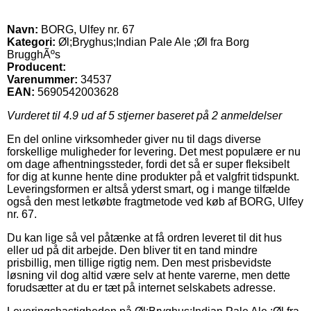
Navn:
BORG, Ulfey nr. 67
Kategori:
Øl;Bryghus;Indian Pale Ale ;Øl fra Borg
BrugghÃºs
Producent:
Varenummer:
34537
EAN:
5690542003628
Vurderet til
4.9
ud af 5 stjerner baseret på
2
anmeldelser
En del online virksomheder giver nu til dags diverse
forskellige muligheder for levering. Det mest populære er nu
om dage afhentningssteder, fordi det så er super fleksibelt
for dig at kunne hente dine produkter på et valgfrit tidspunkt.
Leveringsformen er altså yderst smart, og i mange tilfælde
også den mest letkøbte fragtmetode ved køb af BORG, Ulfey
nr. 67.
Du kan lige så vel påtænke at få ordren leveret til dit hus
eller ud på dit arbejde. Den bliver tit en tand mindre
prisbillig, men tillige rigtig nem. Den mest prisbevidste
løsning vil dog altid være selv at hente varerne, men dette
forudsætter at du er tæt på internet selskabets adresse.