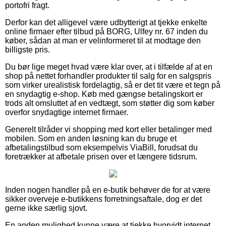
portofri fragt.
Derfor kan det alligevel være udbytterigt at tjekke enkelte
online firmaer efter tilbud på BORG, Ulfey nr. 67 inden du
køber, sådan at man er velinformeret til at modtage den
billigste pris.
Du bør lige meget hvad være klar over, at i tilfælde af at en
shop på nettet forhandler produkter til salg for en salgspris
som virker urealistisk fordelagtig, så er det tit være et tegn på
en snydagtig e-shop. Køb med gængse betalingskort er
trods alt omsluttet af en vedtægt, som støtter dig som køber
overfor snydagtige internet firmaer.
Generelt tilråder vi shopping med kort eller betalinger med
mobilen. Som en anden løsning kan du bruge et
afbetalingstilbud som eksempelvis ViaBill, forudsat du
foretrækker at afbetale prisen over et længere tidsrum.
Inden nogen handler på en e-butik behøver de for at være
sikker overveje e-butikkens forretningsaftale, dog er det
gerne ikke særlig sjovt.
En anden mulighed kunne være at tjekke hvorvidt internet