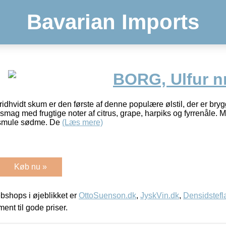
Bavarian Imports
BORG, Ulfur nr
dhvidt skum er den første af denne populære ølstil, der er bryg
smag med frugtige noter af citrus, grape, harpiks og fyrrenåle. 
 smule sødme. De
(Læs mere)
Køb nu »
shops i øjeblikket er
OttoSuenson.dk
,
JyskVin.dk
,
Densidstefl
ment til gode priser.