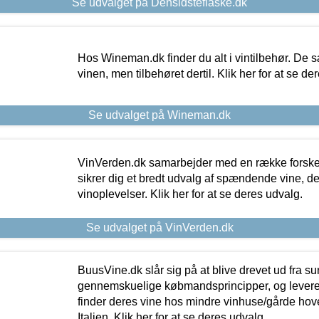
Se udvalget på Densidsteflaske.dk
Hos Wineman.dk finder du alt i vintilbehør. De s
vinen, men tilbehøret dertil. Klik her for at se de
Se udvalget på Wineman.dk
VinVerden.dk samarbejder med en række forskel
sikrer dig et bredt udvalg af spændende vine, de
vinoplevelser. Klik her for at se deres udvalg.
Se udvalget på VinVerden.dk
BuusVine.dk slår sig på at blive drevet ud fra s
gennemskuelige købmandsprincipper, og levere g
finder deres vine hos mindre vinhuse/gårde hove
Italien. Klik her for at se deres udvalg.