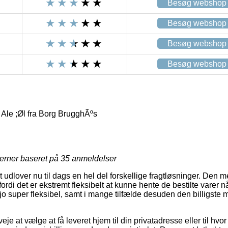
Besøg webshop
Besøg webshop
Besøg webshop
Besøg webshop
 Ale ;Øl fra Borg BrugghÃºs
jerner baseret på
35
anmeldelser
udlover nu til dags en hel del forskellige fragtløsninger. Den m
rdi det er ekstremt fleksibelt at kunne hente de bestilte varer nå
o super fleksibel, samt i mange tilfælde desuden den billigste m
je at vælge at få leveret hjem til din privatadresse eller til hvo