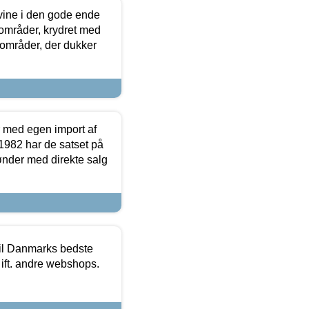
 vine i den gode ende
e områder, krydret med
 områder, der dukker
r med egen import af
i 1982 har de satset på
ønder med direkte salg
 til Danmarks bedste
 ift. andre webshops.