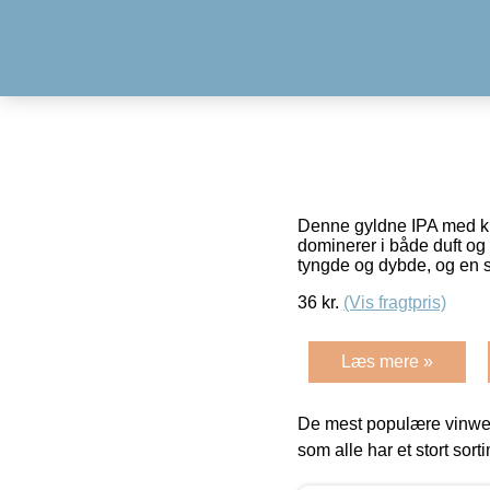
Denne gyldne IPA med kri
dominerer i både duft og 
tyngde og dybde, og en
36
kr.
(Vis fragtpris)
Læs mere »
De mest populære vinweb
som alle har et stort sorti