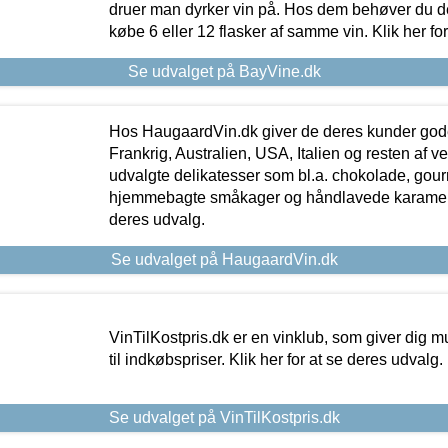
druer man dyrker vin på. Hos dem behøver du der
købe 6 eller 12 flasker af samme vin. Klik her fo
Se udvalget på BayVine.dk
Hos HaugaardVin.dk giver de deres kunder gode
Frankrig, Australien, USA, Italien og resten af v
udvalgte delikatesser som bl.a. chokolade, gourm
hjemmebagte småkager og håndlavede karameller
deres udvalg.
Se udvalget på HaugaardVin.dk
VinTilKostpris.dk er en vinklub, som giver dig m
til indkøbspriser. Klik her for at se deres udvalg.
Se udvalget på VinTilKostpris.dk