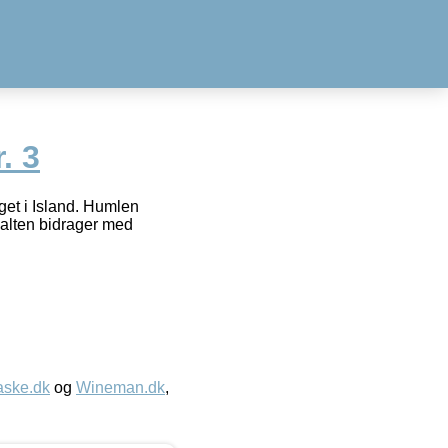
. 3
get i Island. Humlen
Malten bidrager med
aske.dk
og
Wineman.dk
,