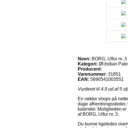
Navn:
BORG, Ulfur nr. 3
Kategori:
Øl;Indian Pale
Producent:
Varenummer:
31851
EAN:
5690541003551
Vurderet til
4.9
ud af 5 st
En række shops på nettet 
dage afhentningssteder, fo
kalender. Muligheden er j
af BORG, Ulfur nr. 3.
Du kunne ligeledes overve