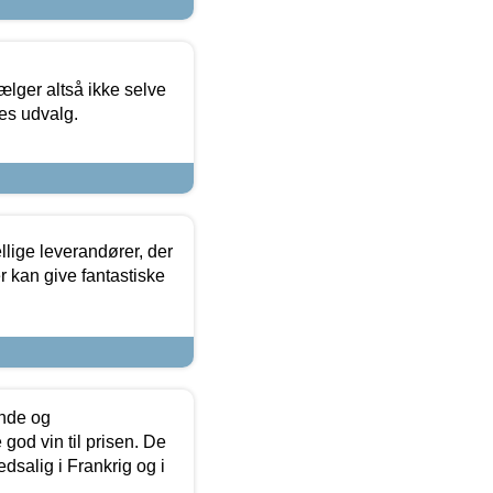
ælger altså ikke selve
res udvalg.
lige leverandører, der
r kan give fantastiske
unde og
od vin til prisen. De
dsalig i Frankrig og i