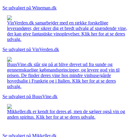
Se udvalget på Wineman.dk
VinVerden.dk samarbejder med en række forskellige
leverandører, der sikrer dig et bredt udvalg af spændende vine,
der kan give fantastiske vinoplevelser. Klik her for at se deres
udvalg.
Se udvalget på VinVerden.dk
BuusVine.dk slår sig på at blive drevet ud fra sunde og
gennemskuelige købmandsprincipper, og levere god vin til
prisen. De finder deres vine hos mindre vinhuse/gårde
hovedsalig i Frankrig og i Italien. Klik her for at se deres
udvalg.
Se udvalget på BuusVine.dk
Mikkeller.dk er kendt for deres øl, men de sælger også vin og
anden spiritus. Klik her for at se deres udvalg.
Se udvalget på Mikkeller.dk