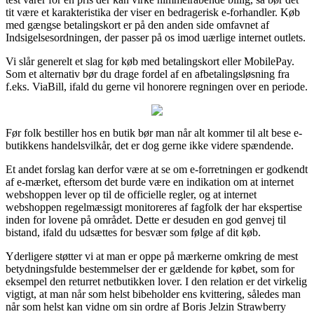
tit være et karakteristika der viser en bedragerisk e-forhandler. Køb
med gængse betalingskort er på den anden side omfavnet af
Indsigelsesordningen, der passer på os imod uærlige internet outlets.
Vi slår generelt et slag for køb med betalingskort eller MobilePay.
Som et alternativ bør du drage fordel af en afbetalingsløsning fra
f.eks. ViaBill, ifald du gerne vil honorere regningen over en periode.
Før folk bestiller hos en butik bør man når alt kommer til alt bese e-
butikkens handelsvilkår, det er dog gerne ikke videre spændende.
Et andet forslag kan derfor være at se om e-forretningen er godkendt
af e-mærket, eftersom det burde være en indikation om at internet
webshoppen lever op til de officielle regler, og at internet
webshoppen regelmæssigt monitoreres af fagfolk der har ekspertise
inden for lovene på området. Dette er desuden en god genvej til
bistand, ifald du udsættes for besvær som følge af dit køb.
Yderligere støtter vi at man er oppe på mærkerne omkring de mest
betydningsfulde bestemmelser der er gældende for købet, som for
eksempel den returret netbutikken lover. I den relation er det virkelig
vigtigt, at man når som helst bibeholder ens kvittering, således man
når som helst kan vidne om sin ordre af Boris Jelzin Strawberry