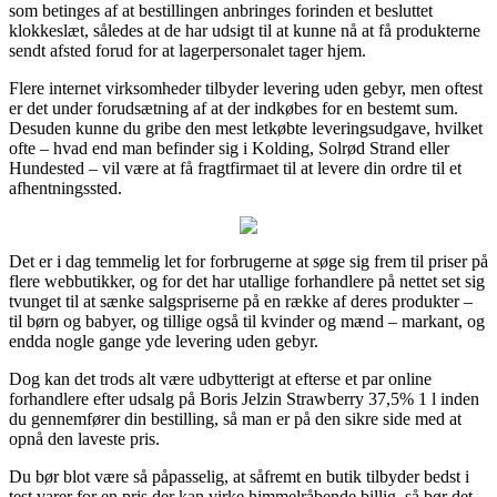
som betinges af at bestillingen anbringes forinden et besluttet
klokkeslæt, således at de har udsigt til at kunne nå at få produkterne
sendt afsted forud for at lagerpersonalet tager hjem.
Flere internet virksomheder tilbyder levering uden gebyr, men oftest
er det under forudsætning af at der indkøbes for en bestemt sum.
Desuden kunne du gribe den mest letkøbte leveringsudgave, hvilket
ofte – hvad end man befinder sig i Kolding, Solrød Strand eller
Hundested – vil være at få fragtfirmaet til at levere din ordre til et
afhentningssted.
Det er i dag temmelig let for forbrugerne at søge sig frem til priser på
flere webbutikker, og for det har utallige forhandlere på nettet set sig
tvunget til at sænke salgspriserne på en række af deres produkter –
til børn og babyer, og tillige også til kvinder og mænd – markant, og
endda nogle gange yde levering uden gebyr.
Dog kan det trods alt være udbytterigt at efterse et par online
forhandlere efter udsalg på Boris Jelzin Strawberry 37,5% 1 l inden
du gennemfører din bestilling, så man er på den sikre side med at
opnå den laveste pris.
Du bør blot være så påpasselig, at såfremt en butik tilbyder bedst i
test varer for en pris der kan virke himmelråbende billig, så bør det