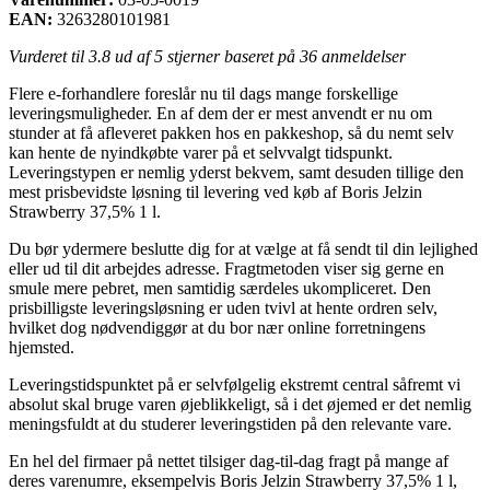
EAN:
3263280101981
Vurderet til
3.8
ud af 5 stjerner baseret på
36
anmeldelser
Flere e-forhandlere foreslår nu til dags mange forskellige
leveringsmuligheder. En af dem der er mest anvendt er nu om
stunder at få afleveret pakken hos en pakkeshop, så du nemt selv
kan hente de nyindkøbte varer på et selvvalgt tidspunkt.
Leveringstypen er nemlig yderst bekvem, samt desuden tillige den
mest prisbevidste løsning til levering ved køb af Boris Jelzin
Strawberry 37,5% 1 l.
Du bør ydermere beslutte dig for at vælge at få sendt til din lejlighed
eller ud til dit arbejdes adresse. Fragtmetoden viser sig gerne en
smule mere pebret, men samtidig særdeles ukompliceret. Den
prisbilligste leveringsløsning er uden tvivl at hente ordren selv,
hvilket dog nødvendiggør at du bor nær online forretningens
hjemsted.
Leveringstidspunktet på er selvfølgelig ekstremt central såfremt vi
absolut skal bruge varen øjeblikkeligt, så i det øjemed er det nemlig
meningsfuldt at du studerer leveringstiden på den relevante vare.
En hel del firmaer på nettet tilsiger dag-til-dag fragt på mange af
deres varenumre, eksempelvis Boris Jelzin Strawberry 37,5% 1 l,