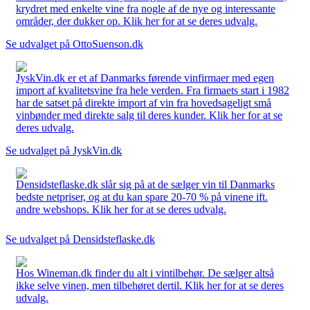
krydret med enkelte vine fra nogle af de nye og interessante
områder, der dukker op. Klik her for at se deres udvalg.
Se udvalget på OttoSuenson.dk
JyskVin.dk er et af Danmarks førende vinfirmaer med egen
import af kvalitetsvine fra hele verden. Fra firmaets start i 1982
har de satset på direkte import af vin fra hovedsageligt små
vinbønder med direkte salg til deres kunder. Klik her for at se
deres udvalg.
Se udvalget på JyskVin.dk
Densidsteflaske.dk slår sig på at de sælger vin til Danmarks
bedste netpriser, og at du kan spare 20-70 % på vinene ift.
andre webshops. Klik her for at se deres udvalg.
Se udvalget på Densidsteflaske.dk
Hos Wineman.dk finder du alt i vintilbehør. De sælger altså
ikke selve vinen, men tilbehøret dertil. Klik her for at se deres
udvalg.