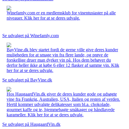
Winefamly.com er en medlemsklub for vinentusiaster på alle
niveauer. Klik her for at se deres udvalg.
Se udvalget på Winefamly.com
BayVine.dk blev startet fordi de gerne ville give deres kunder
muligheden for at smage vin fra flere lande, og prøve de
forskellige druer man dyrker vin på. Hos dem behøver du
derfor heller ikke at købe 6 eller 12 flasker af samme vin. Klik
her for at se deres udvalg.
Se udvalget på BayVine.dk
Hos HaugaardVin.dk giver de deres kunder gode og udsøgte
vine fra Frankrig, Australien, USA, Italien og resten af verden.
Hertil kommer udvalgte delikatesser som bl.a. chokolade,
gourmet kaffe og te, hjemmebagte småkager og håndlavede
karameller. Klik her for at se deres udvalg.
Se udvalget på HaugaardVin.dk