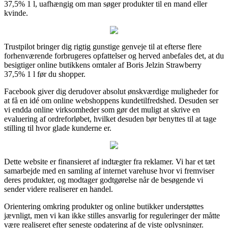
37,5% 1 l, uafhængig om man søger produkter til en mand eller
kvinde.
Trustpilot bringer dig rigtig gunstige genveje til at efterse flere
forhenværende forbrugeres opfattelser og herved anbefales det, at du
besigtiger online butikkens omtaler af Boris Jelzin Strawberry
37,5% 1 l før du shopper.
Facebook giver dig derudover absolut ønskværdige muligheder for
at få en idé om online webshoppens kundetilfredshed. Desuden ser
vi endda online virksomheder som gør det muligt at skrive en
evaluering af ordreforløbet, hvilket desuden bør benyttes til at tage
stilling til hvor glade kunderne er.
Dette website er finansieret af indtægter fra reklamer. Vi har et tæt
samarbejde med en samling af internet varehuse hvor vi fremviser
deres produkter, og modtager godtgørelse når de besøgende vi
sender videre realiserer en handel.
Orientering omkring produkter og online butikker understøttes
jævnligt, men vi kan ikke stilles ansvarlig for reguleringer der måtte
være realiseret efter seneste opdatering af de viste oplysninger.