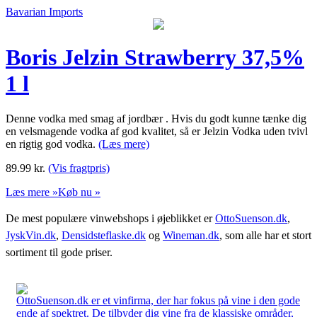
Bavarian Imports
Boris Jelzin Strawberry 37,5%
1 l
Denne vodka med smag af jordbær . Hvis du godt kunne tænke dig
en velsmagende vodka af god kvalitet, så er Jelzin Vodka uden tvivl
en rigtig god vodka.
(Læs mere)
89.99
kr.
(Vis fragtpris)
Læs mere »
Køb nu »
De mest populære vinwebshops i øjeblikket er
OttoSuenson.dk
,
JyskVin.dk
,
Densidsteflaske.dk
og
Wineman.dk
, som alle har et stort
sortiment til gode priser.
OttoSuenson.dk er et vinfirma, der har fokus på vine i den gode
ende af spektret. De tilbyder dig vine fra de klassiske områder,