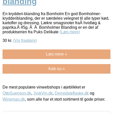
blanding
En krydderi-blanding fra Bornholm En god Bornholmer-
krydderiblanding, der er særdeles velegnet til alle typer kød,
kartofler og dressing. Lækre smagsnoter fraÂ hvidløg &
paprika.Â 45g. Â Â Bornholmer Blanding er en del af
produktserien fra Puks Delikate
(Læs mere)
30
kr.
(Vis fragtpris)
Læs mere »
Køb nu »
De mest populære vinwebshops i øjeblikket er
OttoSuenson.dk
,
JyskVin.dk
,
Densidsteflaske.dk
og
Wineman.dk
, som alle har et stort sortiment til gode priser.