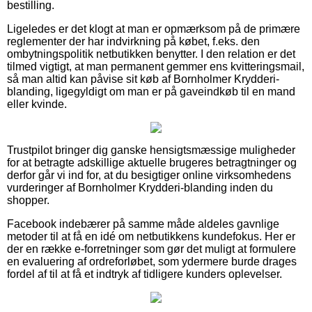
bestilling.
Ligeledes er det klogt at man er opmærksom på de primære
reglementer der har indvirkning på købet, f.eks. den
ombytningspolitik netbutikken benytter. I den relation er det
tilmed vigtigt, at man permanent gemmer ens kvitteringsmail,
så man altid kan påvise sit køb af Bornholmer Krydderi-
blanding, ligegyldigt om man er på gaveindkøb til en mand
eller kvinde.
Trustpilot bringer dig ganske hensigtsmæssige muligheder
for at betragte adskillige aktuelle brugeres betragtninger og
derfor går vi ind for, at du besigtiger online virksomhedens
vurderinger af Bornholmer Krydderi-blanding inden du
shopper.
Facebook indebærer på samme måde aldeles gavnlige
metoder til at få en idé om netbutikkens kundefokus. Her er
der en række e-forretninger som gør det muligt at formulere
en evaluering af ordreforløbet, som ydermere burde drages
fordel af til at få et indtryk af tidligere kunders oplevelser.