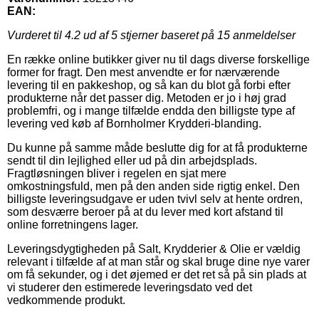
EAN:
Vurderet til
4.2
ud af 5 stjerner baseret på
15
anmeldelser
En række online butikker giver nu til dags diverse forskellige
former for fragt. Den mest anvendte er for nærværende
levering til en pakkeshop, og så kan du blot gå forbi efter
produkterne når det passer dig. Metoden er jo i høj grad
problemfri, og i mange tilfælde endda den billigste type af
levering ved køb af Bornholmer Krydderi-blanding.
Du kunne på samme måde beslutte dig for at få produkterne
sendt til din lejlighed eller ud på din arbejdsplads.
Fragtløsningen bliver i regelen en sjat mere
omkostningsfuld, men på den anden side rigtig enkel. Den
billigste leveringsudgave er uden tvivl selv at hente ordren,
som desværre beroer på at du lever med kort afstand til
online forretningens lager.
Leveringsdygtigheden på Salt, Krydderier & Olie er vældig
relevant i tilfælde af at man står og skal bruge dine nye varer
om få sekunder, og i det øjemed er det ret så på sin plads at
vi studerer den estimerede leveringsdato ved det
vedkommende produkt.