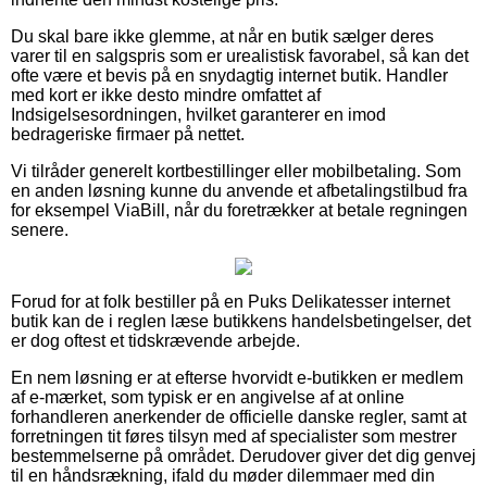
Du skal bare ikke glemme, at når en butik sælger deres
varer til en salgspris som er urealistisk favorabel, så kan det
ofte være et bevis på en snydagtig internet butik. Handler
med kort er ikke desto mindre omfattet af
Indsigelsesordningen, hvilket garanterer en imod
bedrageriske firmaer på nettet.
Vi tilråder generelt kortbestillinger eller mobilbetaling. Som
en anden løsning kunne du anvende et afbetalingstilbud fra
for eksempel ViaBill, når du foretrækker at betale regningen
senere.
Forud for at folk bestiller på en Puks Delikatesser internet
butik kan de i reglen læse butikkens handelsbetingelser, det
er dog oftest et tidskrævende arbejde.
En nem løsning er at efterse hvorvidt e-butikken er medlem
af e-mærket, som typisk er en angivelse af at online
forhandleren anerkender de officielle danske regler, samt at
forretningen tit føres tilsyn med af specialister som mestrer
bestemmelserne på området. Derudover giver det dig genvej
til en håndsrækning, ifald du møder dilemmaer med din