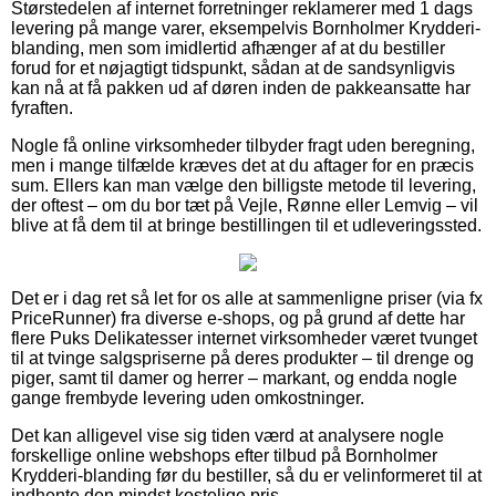
Størstedelen af internet forretninger reklamerer med 1 dags
levering på mange varer, eksempelvis Bornholmer Krydderi-
blanding, men som imidlertid afhænger af at du bestiller
forud for et nøjagtigt tidspunkt, sådan at de sandsynligvis
kan nå at få pakken ud af døren inden de pakkeansatte har
fyraften.
Nogle få online virksomheder tilbyder fragt uden beregning,
men i mange tilfælde kræves det at du aftager for en præcis
sum. Ellers kan man vælge den billigste metode til levering,
der oftest – om du bor tæt på Vejle, Rønne eller Lemvig – vil
blive at få dem til at bringe bestillingen til et udleveringssted.
Det er i dag ret så let for os alle at sammenligne priser (via fx
PriceRunner) fra diverse e-shops, og på grund af dette har
flere Puks Delikatesser internet virksomheder været tvunget
til at tvinge salgspriserne på deres produkter – til drenge og
piger, samt til damer og herrer – markant, og endda nogle
gange frembyde levering uden omkostninger.
Det kan alligevel vise sig tiden værd at analysere nogle
forskellige online webshops efter tilbud på Bornholmer
Krydderi-blanding før du bestiller, så du er velinformeret til at
indhente den mindst kostelige pris.