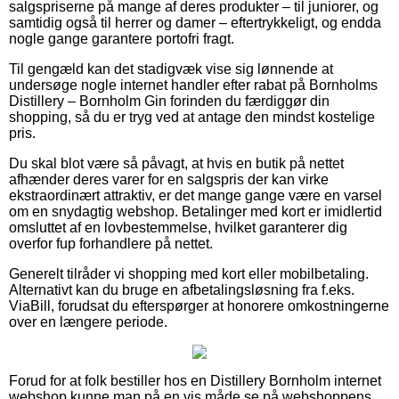
salgspriserne på mange af deres produkter – til juniorer, og
samtidig også til herrer og damer – eftertrykkeligt, og endda
nogle gange garantere portofri fragt.
Til gengæld kan det stadigvæk vise sig lønnende at
undersøge nogle internet handler efter rabat på Bornholms
Distillery – Bornholm Gin forinden du færdiggør din
shopping, så du er tryg ved at antage den mindst kostelige
pris.
Du skal blot være så påvagt, at hvis en butik på nettet
afhænder deres varer for en salgspris der kan virke
ekstraordinært attraktiv, er det mange gange være en varsel
om en snydagtig webshop. Betalinger med kort er imidlertid
omsluttet af en lovbestemmelse, hvilket garanterer dig
overfor fup forhandlere på nettet.
Generelt tilråder vi shopping med kort eller mobilbetaling.
Alternativt kan du bruge en afbetalingsløsning fra f.eks.
ViaBill, forudsat du efterspørger at honorere omkostningerne
over en længere periode.
Forud for at folk bestiller hos en Distillery Bornholm internet
webshop kunne man på en vis måde se på webshoppens