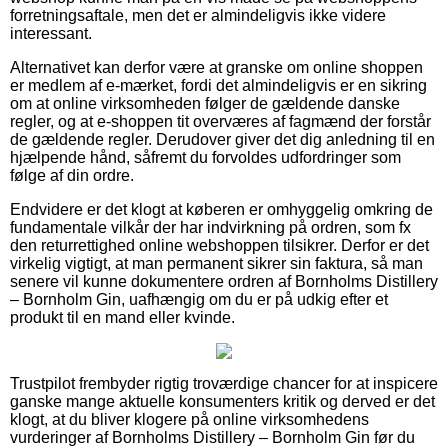
forretningsaftale, men det er almindeligvis ikke videre
interessant.
Alternativet kan derfor være at granske om online shoppen
er medlem af e-mærket, fordi det almindeligvis er en sikring
om at online virksomheden følger de gældende danske
regler, og at e-shoppen tit overværes af fagmænd der forstår
de gældende regler. Derudover giver det dig anledning til en
hjælpende hånd, såfremt du forvoldes udfordringer som
følge af din ordre.
Endvidere er det klogt at køberen er omhyggelig omkring de
fundamentale vilkår der har indvirkning på ordren, som fx
den returrettighed online webshoppen tilsikrer. Derfor er det
virkelig vigtigt, at man permanent sikrer sin faktura, så man
senere vil kunne dokumentere ordren af Bornholms Distillery
– Bornholm Gin, uafhængig om du er på udkig efter et
produkt til en mand eller kvinde.
Trustpilot frembyder rigtig troværdige chancer for at inspicere
ganske mange aktuelle konsumenters kritik og derved er det
klogt, at du bliver klogere på online virksomhedens
vurderinger af Bornholms Distillery – Bornholm Gin før du