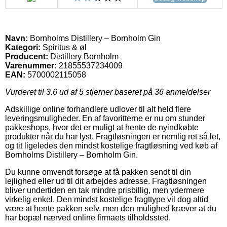
Navn:
Bornholms Distillery – Bornholm Gin
Kategori:
Spiritus & øl
Producent:
Distillery Bornholm
Varenummer:
21855537234009
EAN:
5700002115058
Vurderet til
3.6
ud af 5 stjerner baseret på
36
anmeldelser
Adskillige online forhandlere udlover til alt held flere
leveringsmuligheder. En af favoritterne er nu om stunder
pakkeshops, hvor det er muligt at hente de nyindkøbte
produkter når du har lyst. Fragtløsningen er nemlig ret så let,
og tit ligeledes den mindst kostelige fragtløsning ved køb af
Bornholms Distillery – Bornholm Gin.
Du kunne omvendt forsøge at få pakken sendt til din
lejlighed eller ud til dit arbejdes adresse. Fragtløsningen
bliver undertiden en tak mindre prisbillig, men ydermere
virkelig enkel. Den mindst kostelige fragttype vil dog altid
være at hente pakken selv, men den mulighed kræver at du
har bopæl nærved online firmaets tilholdssted.