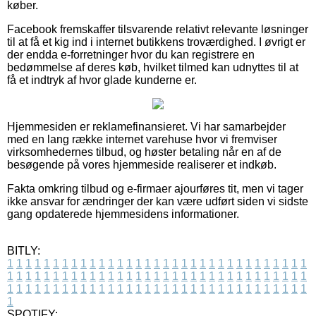
køber.
Facebook fremskaffer tilsvarende relativt relevante løsninger
til at få et kig ind i internet butikkens troværdighed. I øvrigt er
der endda e-forretninger hvor du kan registrere en
bedømmelse af deres køb, hvilket tilmed kan udnyttes til at
få et indtryk af hvor glade kunderne er.
Hjemmesiden er reklamefinansieret. Vi har samarbejder
med en lang række internet varehuse hvor vi fremviser
virksomhedernes tilbud, og høster betaling når en af de
besøgende på vores hjemmeside realiserer et indkøb.
Fakta omkring tilbud og e-firmaer ajourføres tit, men vi tager
ikke ansvar for ændringer der kan være udført siden vi sidste
gang opdaterede hjemmesidens informationer.
BITLY:
1
1
1
1
1
1
1
1
1
1
1
1
1
1
1
1
1
1
1
1
1
1
1
1
1
1
1
1
1
1
1
1
1
1
1
1
1
1
1
1
1
1
1
1
1
1
1
1
1
1
1
1
1
1
1
1
1
1
1
1
1
1
1
1
1
1
1
1
1
1
1
1
1
1
1
1
1
1
1
1
1
1
1
1
1
1
1
1
1
1
1
1
1
1
1
1
1
1
1
1
SPOTIFY: