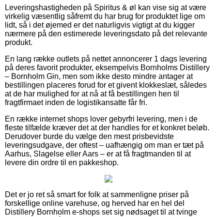
Leveringshastigheden på Spiritus & øl kan vise sig at være
virkelig væsentlig såfremt du har brug for produktet lige om
lidt, så i det øjemed er det naturligvis vigtigt at du kigger
nærmere på den estimerede leveringsdato på det relevante
produkt.
En lang række outlets på nettet annoncerer 1 dags levering
på deres favorit produkter, eksempelvis Bornholms Distillery
– Bornholm Gin, men som ikke desto mindre antager at
bestillingen placeres forud for et givent klokkeslæt, således
at de har mulighed for at nå at få bestillingen hen til
fragtfirmaet inden de logistikansatte får fri.
En række internet shops lover gebyrfri levering, men i de
fleste tilfælde kræver det at der handles for et konkret beløb.
Derudover burde du vælge den mest prisbevidste
leveringsudgave, der oftest – uafhængig om man er tæt på
Aarhus, Slagelse eller Aars – er at få fragtmanden til at
levere din ordre til en pakkeshop.
Det er jo ret så smart for folk at sammenligne priser på
forskellige online varehuse, og herved har en hel del
Distillery Bornholm e-shops set sig nødsaget til at tvinge