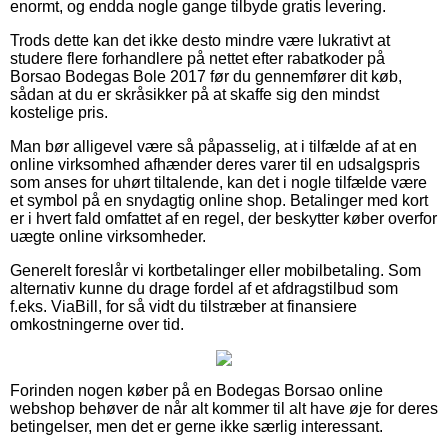
enormt, og endda nogle gange tilbyde gratis levering.
Trods dette kan det ikke desto mindre være lukrativt at
studere flere forhandlere på nettet efter rabatkoder på
Borsao Bodegas Bole 2017 før du gennemfører dit køb,
sådan at du er skråsikker på at skaffe sig den mindst
kostelige pris.
Man bør alligevel være så påpasselig, at i tilfælde af at en
online virksomhed afhænder deres varer til en udsalgspris
som anses for uhørt tiltalende, kan det i nogle tilfælde være
et symbol på en snydagtig online shop. Betalinger med kort
er i hvert fald omfattet af en regel, der beskytter køber overfor
uægte online virksomheder.
Generelt foreslår vi kortbetalinger eller mobilbetaling. Som
alternativ kunne du drage fordel af et afdragstilbud som
f.eks. ViaBill, for så vidt du tilstræber at finansiere
omkostningerne over tid.
Forinden nogen køber på en Bodegas Borsao online
webshop behøver de når alt kommer til alt have øje for deres
betingelser, men det er gerne ikke særlig interessant.