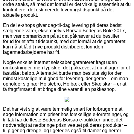
ordre straks, så med det formål er det virkelig essentielt at du
kontrollerer det estimerede leveringstidspunkt på det
aktuelle produkt.
En del e-shops giver dag-til-dag levering på deres bedst
sælgende varer, eksempelvis Borsao Bodegas Bole 2017,
men vær opmærksom på at det påkræver at du bestiller
forud for et aftalt tidspunkt, med det formål at de garanteret
kan nå at få dit nye produkt distribueret forinden
lagermedarbejderne har fri.
Nogle enkelte internet selskaber garanterer fragt uden
omkostninger, men typisk er det påkrævet at du aftager for et
fastslået beløb. Alternativt burde man beslutte sig for den
mindst kostelige mulighed for levering, der gerne – om man
opholder sig nær Holstebro, Holbæk eller Skælskør – er at
få fragtfirmaet til at bringe dine varer til en pakkeshop.
Det har vist sig at være temmelig smart for forbrugerne at
søge information om priser hos forskellige e-forretninger, og
til tak har de fleste Bodegas Borsao e-butikker fundet det
nødvendigt at nedbringe prisniveauet på deres produkter –
til piger og drenge, og ligeledes også til damer og herrer –