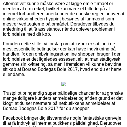
Alternativet kunne måske være at kigge om e-firmaet er
medlem af e-mærket, hvilket kan være et billede på at
internet forhandleren anerkender de danske regler, udover at
online virksomheden hyppigt besøges af fagmænd som
mestrer vedtægterne på området. Derudover tilbydes du
anledning til at få assistance, når du oplever problemer i
forbindelse med dit køb.
Foruden dette stiller vi forslag om at køber er sat ind i de
mest essentielle betingelser der kan have indvirkning på
handlen, fx den ombytningsret online shoppen bruger. I den
forbindelse er det ligeledes essesentielt, at man stadigvæk
gemmer sin kvittering, så man i fremtiden vil kunne bevidne
sit køb af Borsao Bodegas Bole 2017, hvad end du er herre
eller dame.
Trustpilot bringer dig super pålidelige chancer for at granske
mange tidligere kunders anmeldelser og af den grund er det
klogt, at du ser nærmere på netbutikkens anmeldelser af
Borsao Bodegas Bole 2017 før du shopper.
Facebook bringer dig tilsvarende nogle fantastiske genveje
til at få indtryk af internet butikkens pålidelighed. Derudover