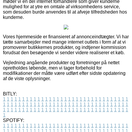
møder vi en del internet forhandlere som giver kunderne
mulighed for at ytre en omtale af virksomhedens service,
som desuden burde anvendes til at afveje tilfredsheden hos
kunderne.
Vores hjemmeside er finansieret af annonceindtægter. Vi har
tætte samarbejder med mange internet outlets i form af at vi
promoverer butikkernes produkter, og indtjener kommission
forudsat den besøgende vi sender videre realiserer et køb.
Vejledning angående produkter og forretninger på nettet
opretholdes løbende, men vi tager forbehold for
modifikationer der måtte være udført efter sidste opdatering
af de viste oplysninger.
BITLY:
1
1
1
1
1
1
1
1
1
1
1
1
1
1
1
1
1
1
1
1
1
1
1
1
1
1
1
1
1
1
1
1
1
1
1
1
1
1
1
1
1
1
1
1
1
1
1
1
1
1
1
1
1
1
1
1
1
1
1
1
1
1
1
1
1
1
1
1
1
1
1
1
1
1
1
1
1
1
1
1
1
1
1
1
1
1
1
1
1
1
1
1
1
1
1
1
1
1
1
1
SPOTIFY:
1
1
1
1
1
1
1
1
1
1
1
1
1
1
1
1
1
1
1
1
1
1
1
1
1
1
1
1
1
1
1
1
1
1
1
1
1
1
1
1
1
1
1
1
1
1
1
1
1
1
1
1
1
1
1
1
1
1
1
1
1
1
1
1
1
1