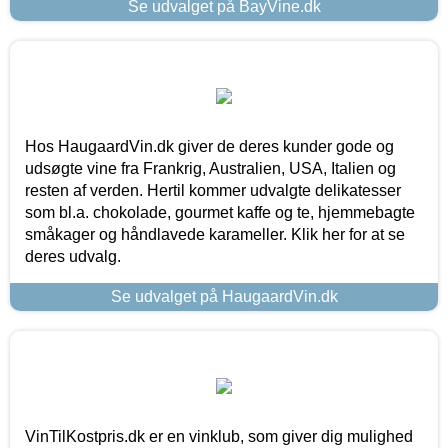
Se udvalget på BayVine.dk
Hos HaugaardVin.dk giver de deres kunder gode og
udsøgte vine fra Frankrig, Australien, USA, Italien og
resten af verden. Hertil kommer udvalgte delikatesser
som bl.a. chokolade, gourmet kaffe og te, hjemmebagte
småkager og håndlavede karameller. Klik her for at se
deres udvalg.
Se udvalget på HaugaardVin.dk
VinTilKostpris.dk er en vinklub, som giver dig mulighed