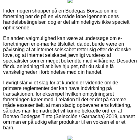
Inden nogen shopper på en Bodegas Borsao online
forretning bør de på en vis måde løbe igennem dens
handelsbetingelser, dog er det almindeligvis ikke specielt
ophidsende.
En anden valgmulighed kan være at undersøge om e-
forretningen er e-mærke tilsluttet, da det burde være en
påvisning af at internet selskabet retter sig efter de danske
love, og at internet selskabet jævnligt vurderes af
specialister som er meget bekendte med vilkårene. Desuden
får du anledning til at blive hjulpet, når du skulle få
vanskeligheder i forbindelse med din handel.
I øvrigt slår vi et slag for at kunden er vidende om de
primære reglementer der kan have indvirkning på
transaktionen, for eksempel hvilken ombytningsret
forretningen kører med. I relation til det er det på samme
måde essesentielt, at man stadig opbevarer ens kvittering,
således man fremadrettet vil kunne bekræfte ordren af
Borsao Bodegas Tinto (Selección / Garnacha) 2019, uanset
om man er på udkig efter produkter til en voksen eller et
barn.