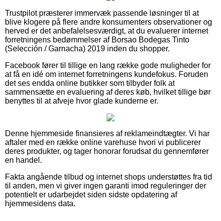
Trustpilot præsterer immervæk passende løsninger til at
blive klogere på flere andre konsumenters observationer og
herved er det anbefalelsesværdigt, at du evaluerer internet
forretningens bedømmelser af Borsao Bodegas Tinto
(Selección / Garnacha) 2019 inden du shopper.
Facebook fører til tillige en lang række gode muligheder for
at få en idé om internet forretningens kundefokus. Foruden
det ses endda online butikker som tilbyder folk at
sammensætte en evaluering af deres køb, hvilket tillige bør
benyttes til at afveje hvor glade kunderne er.
Denne hjemmeside finansieres af reklameindtægter. Vi har
aftaler med en række online varehuse hvori vi publicerer
deres produkter, og tager honorar forudsat du gennemfører
en handel.
Fakta angående tilbud og internet shops understøttes fra tid
til anden, men vi giver ingen garanti imod reguleringer der
potentielt er udarbejdet siden sidste opdatering af
hjemmesidens data.