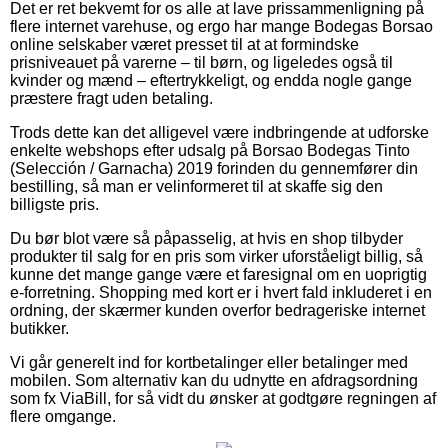
Det er ret bekvemt for os alle at lave prissammenligning på
flere internet varehuse, og ergo har mange Bodegas Borsao
online selskaber været presset til at at formindske
prisniveauet på varerne – til børn, og ligeledes også til
kvinder og mænd – eftertrykkeligt, og endda nogle gange
præstere fragt uden betaling.
Trods dette kan det alligevel være indbringende at udforske
enkelte webshops efter udsalg på Borsao Bodegas Tinto
(Selección / Garnacha) 2019 forinden du gennemfører din
bestilling, så man er velinformeret til at skaffe sig den
billigste pris.
Du bør blot være så påpasselig, at hvis en shop tilbyder
produkter til salg for en pris som virker uforståeligt billig, så
kunne det mange gange være et faresignal om en uoprigtig
e-forretning. Shopping med kort er i hvert fald inkluderet i en
ordning, der skærmer kunden overfor bedrageriske internet
butikker.
Vi går generelt ind for kortbetalinger eller betalinger med
mobilen. Som alternativ kan du udnytte en afdragsordning
som fx ViaBill, for så vidt du ønsker at godtgøre regningen af
flere omgange.