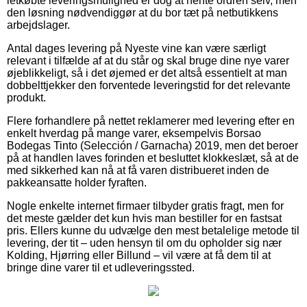
letkøbte leveringsmulighed er dog at hente ordren selv, men
den løsning nødvendiggør at du bor tæt på netbutikkens
arbejdslager.
Antal dages levering på Nyeste vine kan være særligt
relevant i tilfælde af at du står og skal bruge dine nye varer
øjeblikkeligt, så i det øjemed er det altså essentielt at man
dobbelttjekker den forventede leveringstid for det relevante
produkt.
Flere forhandlere på nettet reklamerer med levering efter en
enkelt hverdag på mange varer, eksempelvis Borsao
Bodegas Tinto (Selección / Garnacha) 2019, men det beroer
på at handlen laves forinden et besluttet klokkeslæt, så at de
med sikkerhed kan nå at få varen distribueret inden de
pakkeansatte holder fyraften.
Nogle enkelte internet firmaer tilbyder gratis fragt, men for
det meste gælder det kun hvis man bestiller for en fastsat
pris. Ellers kunne du udvælge den mest betalelige metode til
levering, der tit – uden hensyn til om du opholder sig nær
Kolding, Hjørring eller Billund – vil være at få dem til at
bringe dine varer til et udleveringssted.