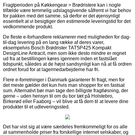
Fragtperioden på Køkkengear > Brødristere kan i nogle
tilfælde være temmelig udslagsgivende såfremt vi har behov
for pakken med det samme, så derfor er det øjensynligt
essentielt at vi besigtiger den estimerede leveringstid for det
vedkommende produkt.
De fleste e-forhandlere reklamerer med muligheden for dag-
til-dag levering på en lang række af deres varer,
eksempelvis Bosch Brødrister TAT5P425 Kompakt
DesignLine Antracit, men som ikke desto mindre er regnet
ud fra at bestillingen køres igennem inden et fastslået
tidspunkt, således at de højst sandsynligt kan nå at få ordren
ordnet forud for at lagermedarbejderne har fri.
Flere e-forretninger i Danmark garanterer fri fragt, men for
det meste gælder det kun hvis man shopper for en fastsat
sum. Alternativt bør man tage den billigste fragtløsning, der
gerne – uden hensyn til om du bor tæt på Holstebro,
Birkerød eller Faaborg – vil blive at få dem til at levere dine
produkter til et udleveringssted.
Det har vist sig at være særdeles fremkommeligt for os alle
at sammenholde priser fra forskellige internet selskaber, og