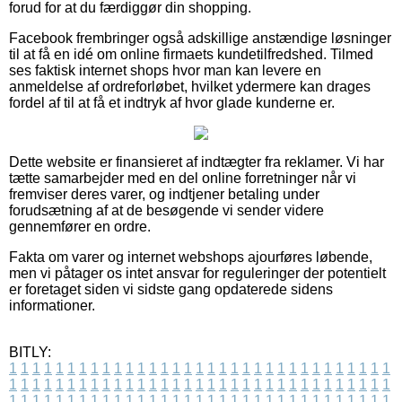
forud for at du færdiggør din shopping.
Facebook frembringer også adskillige anstændige løsninger
til at få en idé om online firmaets kundetilfredshed. Tilmed
ses faktisk internet shops hvor man kan levere en
anmeldelse af ordreforløbet, hvilket ydermere kan drages
fordel af til at få et indtryk af hvor glade kunderne er.
Dette website er finansieret af indtægter fra reklamer. Vi har
tætte samarbejder med en del online forretninger når vi
fremviser deres varer, og indtjener betaling under
forudsætning af at de besøgende vi sender videre
gennemfører en ordre.
Fakta om varer og internet webshops ajourføres løbende,
men vi påtager os intet ansvar for reguleringer der potentielt
er foretaget siden vi sidste gang opdaterede sidens
informationer.
BITLY:
1
1
1
1
1
1
1
1
1
1
1
1
1
1
1
1
1
1
1
1
1
1
1
1
1
1
1
1
1
1
1
1
1
1
1
1
1
1
1
1
1
1
1
1
1
1
1
1
1
1
1
1
1
1
1
1
1
1
1
1
1
1
1
1
1
1
1
1
1
1
1
1
1
1
1
1
1
1
1
1
1
1
1
1
1
1
1
1
1
1
1
1
1
1
1
1
1
1
1