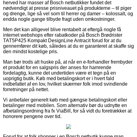
herved har masser af Bosch netbutikker fundet det
nødvendigt at presse prisniveauet på produkterne – til piger
og drenge, lige så vel som til herrer og damer – kolossalt, og
endda nogle gange tilbyde fragt uden omkostninger.
Men det kan alligevel blive rentabelt at eftergå nogle få
internet webshops efter rabatkoder på Bosch Brødrister
TAT5P425 Kompakt DesignLine Antracit forud for at du
gennemfører dit køb, således at du er garanteret at skaffe sig
den mindst kostelige pris.
Man bør trods alt huske på, at når en e-forhandler frembyder
et produkt for en salgspris der anses for hamrende
fordelagtig, kunne det undertiden være et tegn på en
uoprigtig butik. Køb med betalingskort er i hvert fald
indbefattet af en lov, hvilket skærmer folk imod svindlende
forretninger på nettet.
Vi anbefaler generelt køb med gængse betalingskort eller
betalinger med mobilen. Som alternativ bør du udnytte en
afbetalingsordning fra fx ViaBill, for så vidt du foretrækker at
honorere pengene over tid.
Forud for at folk shopper i en Bosch netbutik kunne man