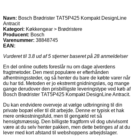
Navn:
Bosch Brødrister TAT5P425 Kompakt DesignLine
Antracit
Kategori:
Køkkengear > Brødristere
Producent:
Bosch
Varenummer:
38848745
EAN:
Vurderet til
3.8
ud af 5 stjerner baseret på
28
anmeldelser
En del online outlets foreslår nu om dage alverdens
fragtmetoder. Den mest populære er efterhånden
afhentningssteder, og så henter du bare de købte varer når
du har tid. Metoden er jo ekstremt gnidningsløs, og mange
gange derudover den prisbilligste leveringstype ved køb af
Bosch Brødrister TAT5P425 Kompakt DesignLine Antracit.
Du kan endvidere overveje at vælge udbringning til din
private bopæl eller til dit arbejde. Denne er typisk et hak
mere omkostningsfuld, men til gengæld ret så
hensigtsmæssig. Den billigste fragtform vil dog utvivlsomt
være at du selv henter pakken, men dette betinges af at du
lever med kort afstand til webshoppens arbejdslager.