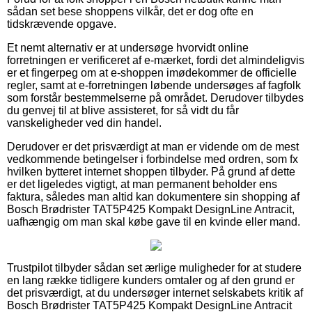
sådan set bese shoppens vilkår, det er dog ofte en
tidskrævende opgave.
Et nemt alternativ er at undersøge hvorvidt online
forretningen er verificeret af e-mærket, fordi det almindeligvis
er et fingerpeg om at e-shoppen imødekommer de officielle
regler, samt at e-forretningen løbende undersøges af fagfolk
som forstår bestemmelserne på området. Derudover tilbydes
du genvej til at blive assisteret, for så vidt du får
vanskeligheder ved din handel.
Derudover er det prisværdigt at man er vidende om de mest
vedkommende betingelser i forbindelse med ordren, som fx
hvilken bytteret internet shoppen tilbyder. På grund af dette
er det ligeledes vigtigt, at man permanent beholder ens
faktura, således man altid kan dokumentere sin shopping af
Bosch Brødrister TAT5P425 Kompakt DesignLine Antracit,
uafhængig om man skal købe gave til en kvinde eller mand.
Trustpilot tilbyder sådan set ærlige muligheder for at studere
en lang række tidligere kunders omtaler og af den grund er
det prisværdigt, at du undersøger internet selskabets kritik af
Bosch Brødrister TAT5P425 Kompakt DesignLine Antracit