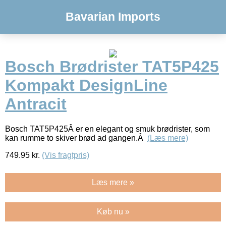
Bavarian Imports
Bosch Brødrister TAT5P425
Kompakt DesignLine
Antracit
Bosch TAT5P425Â er en elegant og smuk brødrister, som
kan rumme to skiver brød ad gangen.Â
(Læs mere)
749.95
kr.
(Vis fragtpris)
Læs mere »
Køb nu »