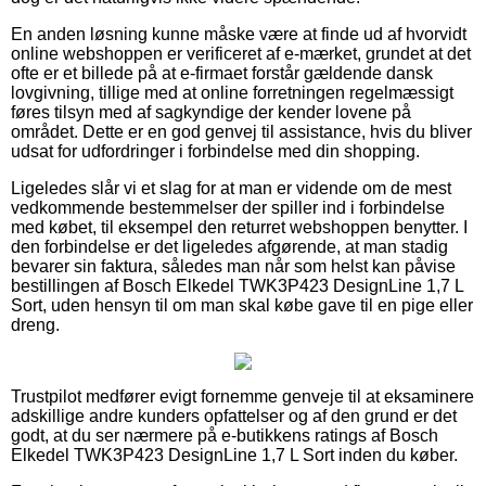
En anden løsning kunne måske være at finde ud af hvorvidt
online webshoppen er verificeret af e-mærket, grundet at det
ofte er et billede på at e-firmaet forstår gældende dansk
lovgivning, tillige med at online forretningen regelmæssigt
føres tilsyn med af sagkyndige der kender lovene på
området. Dette er en god genvej til assistance, hvis du bliver
udsat for udfordringer i forbindelse med din shopping.
Ligeledes slår vi et slag for at man er vidende om de mest
vedkommende bestemmelser der spiller ind i forbindelse
med købet, til eksempel den returret webshoppen benytter. I
den forbindelse er det ligeledes afgørende, at man stadig
bevarer sin faktura, således man når som helst kan påvise
bestillingen af Bosch Elkedel TWK3P423 DesignLine 1,7 L
Sort, uden hensyn til om man skal købe gave til en pige eller
dreng.
Trustpilot medfører evigt fornemme genveje til at eksaminere
adskillige andre kunders opfattelser og af den grund er det
godt, at du ser nærmere på e-butikkens ratings af Bosch
Elkedel TWK3P423 DesignLine 1,7 L Sort inden du køber.