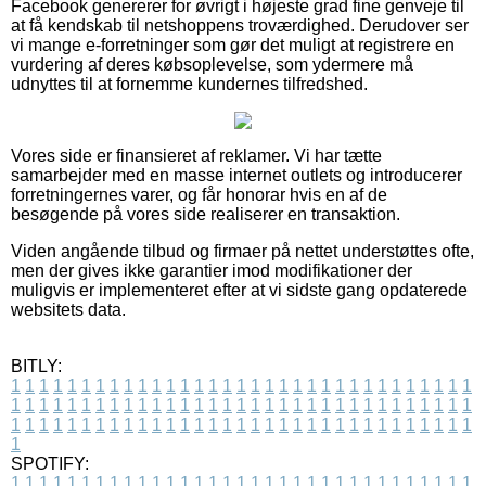
Facebook genererer for øvrigt i højeste grad fine genveje til
at få kendskab til netshoppens troværdighed. Derudover ser
vi mange e-forretninger som gør det muligt at registrere en
vurdering af deres købsoplevelse, som ydermere må
udnyttes til at fornemme kundernes tilfredshed.
Vores side er finansieret af reklamer. Vi har tætte
samarbejder med en masse internet outlets og introducerer
forretningernes varer, og får honorar hvis en af de
besøgende på vores side realiserer en transaktion.
Viden angående tilbud og firmaer på nettet understøttes ofte,
men der gives ikke garantier imod modifikationer der
muligvis er implementeret efter at vi sidste gang opdaterede
websitets data.
BITLY:
1
1
1
1
1
1
1
1
1
1
1
1
1
1
1
1
1
1
1
1
1
1
1
1
1
1
1
1
1
1
1
1
1
1
1
1
1
1
1
1
1
1
1
1
1
1
1
1
1
1
1
1
1
1
1
1
1
1
1
1
1
1
1
1
1
1
1
1
1
1
1
1
1
1
1
1
1
1
1
1
1
1
1
1
1
1
1
1
1
1
1
1
1
1
1
1
1
1
1
1
SPOTIFY:
1
1
1
1
1
1
1
1
1
1
1
1
1
1
1
1
1
1
1
1
1
1
1
1
1
1
1
1
1
1
1
1
1