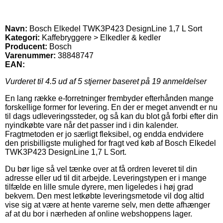
Navn:
Bosch Elkedel TWK3P423 DesignLine 1,7 L Sort
Kategori:
Kaffebryggere > Elkedler & kedler
Producent:
Bosch
Varenummer:
38848747
EAN:
Vurderet til
4.5
ud af 5 stjerner baseret på
19
anmeldelser
En lang række e-forretninger frembyder efterhånden mange
forskellige former for levering. En der er meget anvendt er nu
til dags udleveringssteder, og så kan du blot gå forbi efter din
nyindkøbte vare når det passer ind i din kalender.
Fragtmetoden er jo særligt fleksibel, og endda endvidere
den prisbilligste mulighed for fragt ved køb af Bosch Elkedel
TWK3P423 DesignLine 1,7 L Sort.
Du bør lige så vel tænke over at få ordren leveret til din
adresse eller ud til dit arbejde. Leveringstypen er i mange
tilfælde en lille smule dyrere, men ligeledes i høj grad
bekvem. Den mest letkøbte leveringsmetode vil dog altid
vise sig at være at hente varerne selv, men dette afhænger
af at du bor i nærheden af online webshoppens lager.