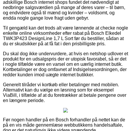
adskillige Bosch internet shops fundet det nødvendigt at
nedbringe salgsværdien på mange af deres varer – til børn,
og endvidere også til mænd og kvinder – voldsomt, og
endda nogle gange love fragt uden gebyr.
Til gengæld kan det trods alt være lønnende at checke nogle
enkelte online virksomheder efter rabat på Bosch Elkedel
TWK3P423 DesignLine 1,7 L Sort før du bestiller, sådan at
du er skudsikker på at få fat i den prisbilligste pris.
Du skal dog ikke undervurdere, at hvis en netshop udlover et
produkt for en udsalgspris der er utopisk favorabel, så er det
i nogle tilfælde være en varsel om en uærlig internet butik.
Kortbetalinger er dog omfavnet af Indsigelsesordningen, der
redder kunden imod uægte internet butikker.
Generelt tilråder vi kortkøb eller betalinger med mobilen.
Alternativt kan du vælge en løsning som for eksempel
ViaBill, i tilfælde af at du foretrækker at betale pengene over
en længere periode.
Før nogen handler på en Bosch forhandler på nettet kan de
på en vis måde gennemlæse webbutikkens handelsaftale,
dog er det naturligvis ikke videre spændende.