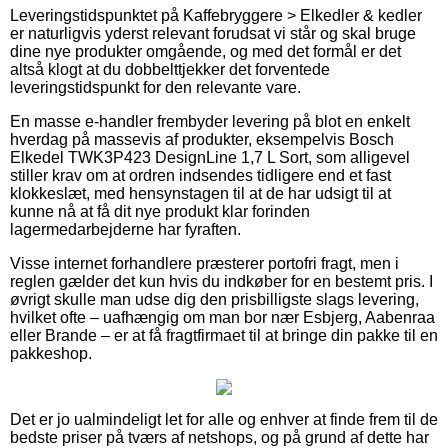
Leveringstidspunktet på Kaffebryggere > Elkedler & kedler
er naturligvis yderst relevant forudsat vi står og skal bruge
dine nye produkter omgående, og med det formål er det
altså klogt at du dobbelttjekker det forventede
leveringstidspunkt for den relevante vare.
En masse e-handler frembyder levering på blot en enkelt
hverdag på massevis af produkter, eksempelvis Bosch
Elkedel TWK3P423 DesignLine 1,7 L Sort, som alligevel
stiller krav om at ordren indsendes tidligere end et fast
klokkeslæt, med hensynstagen til at de har udsigt til at
kunne nå at få dit nye produkt klar forinden
lagermedarbejderne har fyraften.
Visse internet forhandlere præsterer portofri fragt, men i
reglen gælder det kun hvis du indkøber for en bestemt pris. I
øvrigt skulle man udse dig den prisbilligste slags levering,
hvilket ofte – uafhængig om man bor nær Esbjerg, Aabenraa
eller Brande – er at få fragtfirmaet til at bringe din pakke til en
pakkeshop.
Det er jo ualmindeligt let for alle og enhver at finde frem til de
bedste priser på tværs af netshops, og på grund af dette har