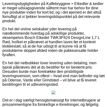
Leveringsdygtigheden på Kaffebryggere > Elkedler & kedler
er meget udslagsgivende såfremt man har behov for dine
nye produkter inden for kort tid, og i det øjemed er det altså
fornuftigt at vi tjekker leveringstidspunktet på det relevante
produkt.
En hel del online selskaber yder levering på
næstkommende hverdag på adskillige produkter,
eksempelvis Bosch Elkedel TWK3P424 DesignLine 1,7 L
Rød, hvilket er påkrævet at handlen laves før et konkret
klokkeslæt, så at de har udsigt til at kunne nå at få
produkterne skippet afsted inden de pakkeansatte holder
fyraften.
En hel del netbutikker lover levering uden betaling, men
typisk påkræves det at du bestiller for en bestemt pris.
Desuden burde man foretrække den prisbilligste
leveringsversion, som oftest – hvad end man befinder sig tæt
på Odense, Varde eller Grindsted – vil blive at få leveret
bestillingen til et udleveringssted.
Det er i dag særligt hensigtsmæssigt for internetbrugere at
prissammenligne fra forskellige e-forretninger, og følgelig