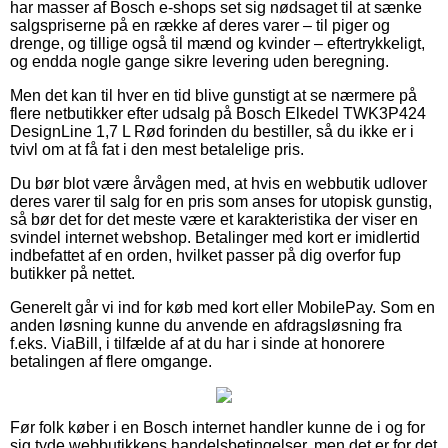
har masser af Bosch e-shops set sig nødsaget til at sænke
salgspriserne på en række af deres varer – til piger og
drenge, og tillige også til mænd og kvinder – eftertrykkeligt,
og endda nogle gange sikre levering uden beregning.
Men det kan til hver en tid blive gunstigt at se nærmere på
flere netbutikker efter udsalg på Bosch Elkedel TWK3P424
DesignLine 1,7 L Rød forinden du bestiller, så du ikke er i
tvivl om at få fat i den mest betalelige pris.
Du bør blot være årvågen med, at hvis en webbutik udlover
deres varer til salg for en pris som anses for utopisk gunstig,
så bør det for det meste være et karakteristika der viser en
svindel internet webshop. Betalinger med kort er imidlertid
indbefattet af en orden, hvilket passer på dig overfor fup
butikker på nettet.
Generelt går vi ind for køb med kort eller MobilePay. Som en
anden løsning kunne du anvende en afdragsløsning fra
f.eks. ViaBill, i tilfælde af at du har i sinde at honorere
betalingen af flere omgange.
Før folk køber i en Bosch internet handler kunne de i og for
sig tyde webbutikkens handelsbetingelser, men det er for det