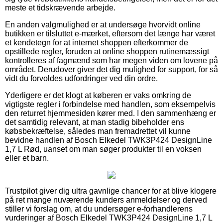
meste et tidskrævende arbejde.
En anden valgmulighed er at undersøge hvorvidt online
butikken er tilsluttet e-mærket, eftersom det længe har været
et kendetegn for at internet shoppen efterkommer de
opstillede regler, foruden at online shoppen rutinemæssigt
kontrolleres af fagmænd som har megen viden om lovene på
området. Derudover giver det dig mulighed for support, for så
vidt du forvoldes udfordringer ved din ordre.
Yderligere er det klogt at køberen er vaks omkring de
vigtigste regler i forbindelse med handlen, som eksempelvis
den returret hjemmesiden kører med. I den sammenhæng er
det samtidig relevant, at man stadig bibeholder ens
købsbekræftelse, således man fremadrettet vil kunne
bevidne handlen af Bosch Elkedel TWK3P424 DesignLine
1,7 L Rød, uanset om man søger produkter til en voksen
eller et barn.
Trustpilot giver dig ultra gavnlige chancer for at blive klogere
på ret mange nuværende kunders anmeldelser og derved
stiller vi forslag om, at du undersøger e-forhandlerens
vurderinger af Bosch Elkedel TWK3P424 DesignLine 1,7 L