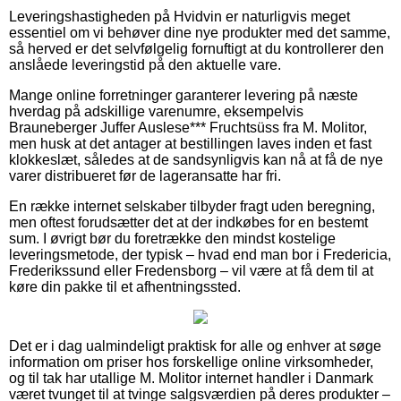
Leveringshastigheden på Hvidvin er naturligvis meget
essentiel om vi behøver dine nye produkter med det samme,
så herved er det selvfølgelig fornuftigt at du kontrollerer den
anslåede leveringstid på den aktuelle vare.
Mange online forretninger garanterer levering på næste
hverdag på adskillige varenumre, eksempelvis
Brauneberger Juffer Auslese*** Fruchtsüss fra M. Molitor,
men husk at det antager at bestillingen laves inden et fast
klokkeslæt, således at de sandsynligvis kan nå at få de nye
varer distribueret før de lageransatte har fri.
En række internet selskaber tilbyder fragt uden beregning,
men oftest forudsætter det at der indkøbes for en bestemt
sum. I øvrigt bør du foretrække den mindst kostelige
leveringsmetode, der typisk – hvad end man bor i Fredericia,
Frederikssund eller Fredensborg – vil være at få dem til at
køre din pakke til et afhentningssted.
Det er i dag ualmindeligt praktisk for alle og enhver at søge
information om priser hos forskellige online virksomheder,
og til tak har utallige M. Molitor internet handler i Danmark
været tvunget til at tvinge salgsværdien på deres produkter –