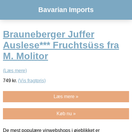
Bavarian Imports
Brauneberger Juffer
Auslese*** Fruchtsüss fra
M. Molitor
(Læs mere)
749
kr.
(Vis fragtpris)
Læs mere »
Køb nu »
De mest populære vinwebshops i øjeblikket er