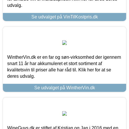
udvalg.
Se udvalget på VinTilKostpris.dk
WintherVin.dk er en far og søn-virksomhed der igennem
snart 11 år har akkumuleret et stort sortiment af
kvalitetsvin til priser alle har råd til. Klik her for at se
deres udvalg.
Se udvalget på WintherVin.dk
WineGuys.dk er stiftet af Kristian og Jan i 2016 med en