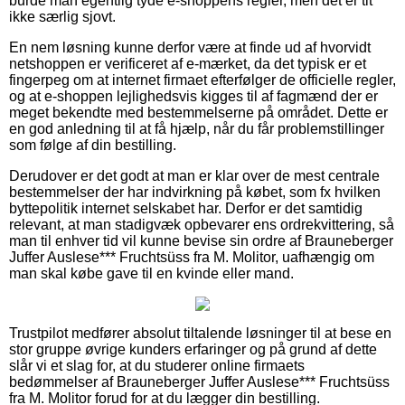
burde man egentlig tyde e-shoppens regler, men det er tit
ikke særlig sjovt.
En nem løsning kunne derfor være at finde ud af hvorvidt
netshoppen er verificeret af e-mærket, da det typisk er et
fingerpeg om at internet firmaet efterfølger de officielle regler,
og at e-shoppen lejlighedsvis kigges til af fagmænd der er
meget bekendte med bestemmelserne på området. Dette er
en god anledning til at få hjælp, når du får problemstillinger
som følge af din bestilling.
Derudover er det godt at man er klar over de mest centrale
bestemmelser der har indvirkning på købet, som fx hvilken
byttepolitik internet selskabet har. Derfor er det samtidig
relevant, at man stadigvæk opbevarer ens ordrekvittering, så
man til enhver tid vil kunne bevise sin ordre af Brauneberger
Juffer Auslese*** Fruchtsüss fra M. Molitor, uafhængig om
man skal købe gave til en kvinde eller mand.
Trustpilot medfører absolut tiltalende løsninger til at bese en
stor gruppe øvrige kunders erfaringer og på grund af dette
slår vi et slag for, at du studerer online firmaets
bedømmelser af Brauneberger Juffer Auslese*** Fruchtsüss
fra M. Molitor forud for at du lægger din bestilling.