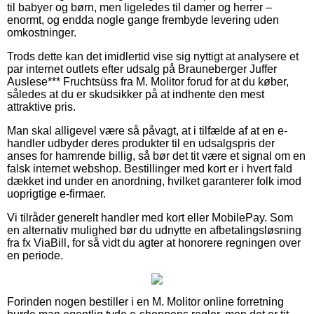
til babyer og børn, men ligeledes til damer og herrer –
enormt, og endda nogle gange frembyde levering uden
omkostninger.
Trods dette kan det imidlertid vise sig nyttigt at analysere et
par internet outlets efter udsalg på Brauneberger Juffer
Auslese*** Fruchtsüss fra M. Molitor forud for at du køber,
således at du er skudsikker på at indhente den mest
attraktive pris.
Man skal alligevel være så påvagt, at i tilfælde af at en e-
handler udbyder deres produkter til en udsalgspris der
anses for hamrende billig, så bør det tit være et signal om en
falsk internet webshop. Bestillinger med kort er i hvert fald
dækket ind under en anordning, hvilket garanterer folk imod
uoprigtige e-firmaer.
Vi tilråder generelt handler med kort eller MobilePay. Som
en alternativ mulighed bør du udnytte en afbetalingsløsning
fra fx ViaBill, for så vidt du agter at honorere regningen over
en periode.
Forinden nogen bestiller i en M. Molitor online forretning