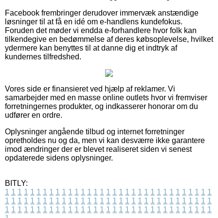
Facebook frembringer derudover immervæk anstændige
løsninger til at få en idé om e-handlens kundefokus.
Foruden det møder vi endda e-forhandlere hvor folk kan
tilkendegive en bedømmelse af deres købsoplevelse, hvilket
ydermere kan benyttes til at danne dig et indtryk af
kundernes tilfredshed.
Vores side er finansieret ved hjælp af reklamer. Vi
samarbejder med en masse online outlets hvor vi fremviser
forretningernes produkter, og indkasserer honorar om du
udfører en ordre.
Oplysninger angående tilbud og internet forretninger
opretholdes nu og da, men vi kan desværre ikke garantere
imod ændringer der er blevet realiseret siden vi senest
opdaterede sidens oplysninger.
BITLY:
1
1
1
1
1
1
1
1
1
1
1
1
1
1
1
1
1
1
1
1
1
1
1
1
1
1
1
1
1
1
1
1
1
1
1
1
1
1
1
1
1
1
1
1
1
1
1
1
1
1
1
1
1
1
1
1
1
1
1
1
1
1
1
1
1
1
1
1
1
1
1
1
1
1
1
1
1
1
1
1
1
1
1
1
1
1
1
1
1
1
1
1
1
1
1
1
1
1
1