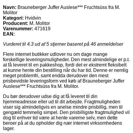
Navn:
Brauneberger Juffer Auslese*** Fruchtsüss fra M.
Molitor
Kategori:
Hvidvin
Producent:
M. Molitor
Varenummer:
471619
EAN:
Vurderet til
4.3
ud af 5 stjerner baseret på
46
anmeldelser
Flere internet butikker udlover nu om dage mange
forskellige leveringsmuligheder. Den mest almindelige er p.t.
at få leveret til en pakkeshop, fordi det er ekstremt fleksibelt
at kunne hente din bestilling når du har tid. Denne er nemlig
meget problemfri, samt endda derudover den mest
prisbevidste leveringsform ved køb af Brauneberger Juffer
Auslese*** Fruchtsüss fra M. Molitor.
Du bør derudover udse dig at få leveret til din
hjemmeadresse eller ud til dit arbejde. Fragtmuligheden
viser sig almindeligvis en anelse mindre prisbillig, men til
gengæld temmelig simpel. Den prisbilligste fragtmulighed vil
dog til enhver tid være at hente varerne selv, men dette
beroer på at du opholder dig nær internet virksomhedens
lager.