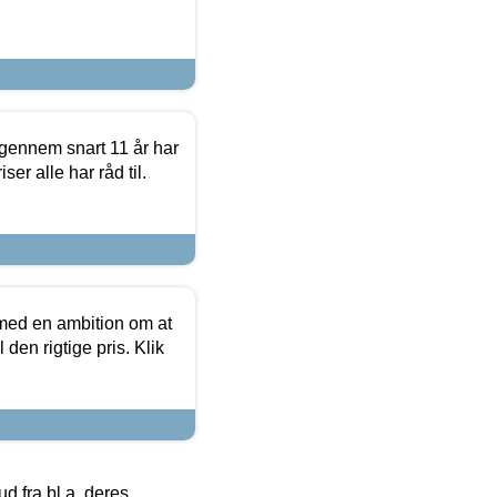
igennem snart 11 år har
ser alle har råd til.
 med en ambition om at
 den rigtige pris. Klik
 fra bl.a. deres