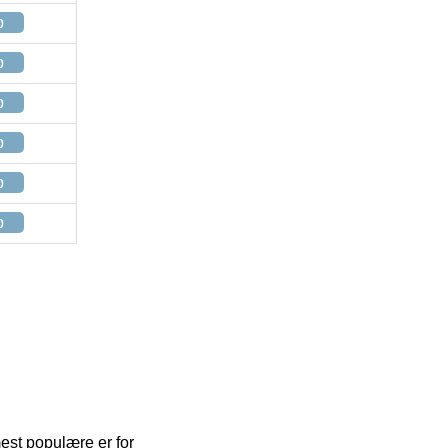
p
p
p
p
p
p
mest populære er for