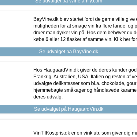
Se udvalget på Winefamly.com
BayVine.dk blev startet fordi de gerne ville give
muligheden for at smage vin fra flere lande, og p
druer man dyrker vin på. Hos dem behøver du der
købe 6 eller 12 flasker af samme vin. Klik her fo
Se udvalget på BayVine.dk
Hos HaugaardVin.dk giver de deres kunder gode
Frankrig, Australien, USA, Italien og resten af v
udvalgte delikatesser som bl.a. chokolade, gourm
hjemmebagte småkager og håndlavede karameller
deres udvalg.
Se udvalget på HaugaardVin.dk
VinTilKostpris.dk er en vinklub, som giver dig m