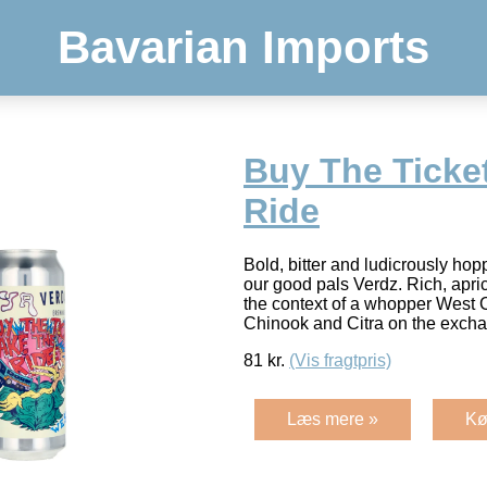
Bavarian Imports
Buy The Ticke
Ride
Bold, bitter and ludicrously hop
our good pals Verdz. Rich, apric
the context of a whopper West 
Chinook and Citra on the exc
81
kr.
(Vis fragtpris)
Læs mere »
Kø