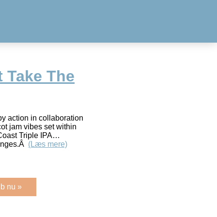
t Take The
py action in collaboration
ot jam vibes set within
Coast Triple IPA…
hanges.Â
(Læs mere)
b nu »