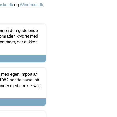
aske.dk
og
Wineman.dk
,
 vine i den gode ende
e områder, krydret med
 områder, der dukker
r med egen import af
i 1982 har de satset på
ønder med direkte salg