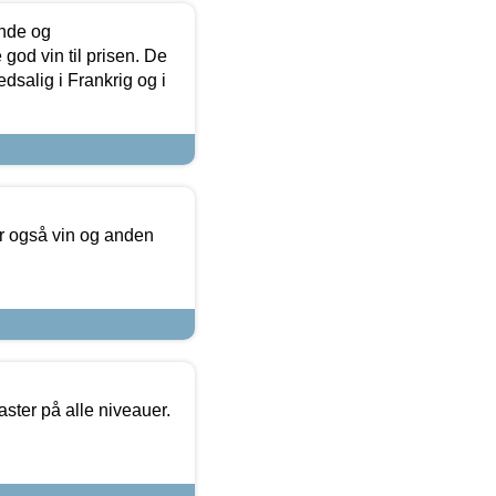
unde og
od vin til prisen. De
dsalig i Frankrig og i
er også vin og anden
ster på alle niveauer.