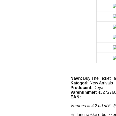
Navn:
Buy The Ticket T
Kategori:
New Arrivals
Producent:
Deya
Varenummer:
4327276
EAN:
Vurderet til
4.2
ud af 5 st
En lang række e-butikker 