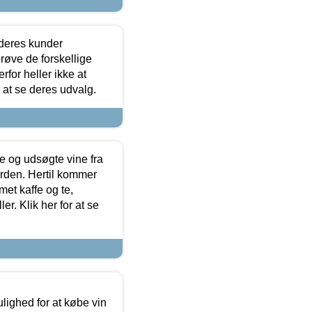
 deres kunder
røve de forskellige
for heller ikke at
r at se deres udvalg.
 og udsøgte vine fra
erden. Hertil kommer
et kaffe og te,
. Klik her for at se
ulighed for at købe vin