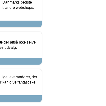
 til Danmarks bedste
 ift. andre webshops.
ælger altså ikke selve
res udvalg.
lige leverandører, der
r kan give fantastiske