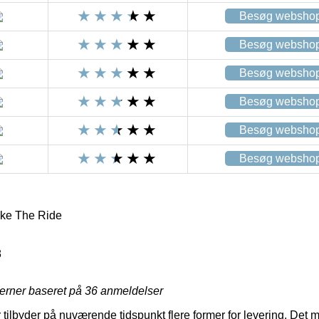
Besøg websho
Besøg websho
Besøg websho
Besøg websho
Besøg websho
Besøg websho
ake The Ride
8
jerner baseret på
36
anmeldelser
tilbyder på nuværende tidspunkt flere former for levering. Det 