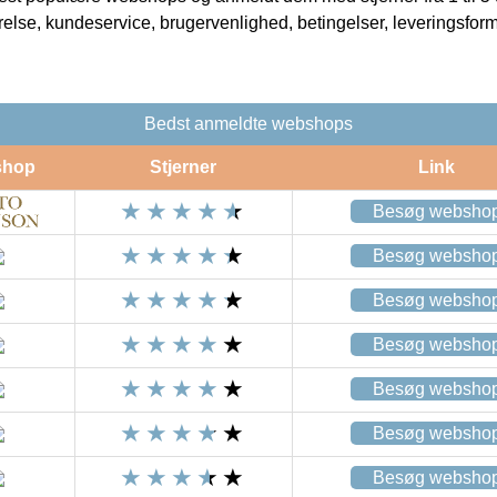
rrelse, kundeservice, brugervenlighed, betingelser, leveringsfor
Bedst anmeldte webshops
shop
Stjerner
Link
Besøg websho
Besøg websho
Besøg websho
Besøg websho
Besøg websho
Besøg websho
Besøg websho