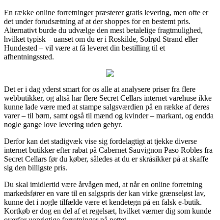
En række online forretninger præsterer gratis levering, men ofte er
det under forudsætning af at der shoppes for en bestemt pris.
Alternativt burde du udvælge den mest betalelige fragtmulighed,
hvilket typisk – uanset om du er i Roskilde, Solrød Strand eller
Hundested – vil være at få leveret din bestilling til et
afhentningssted.
Det er i dag yderst smart for os alle at analysere priser fra flere
webbutikker, og altså har flere Secret Cellars internet varehuse ikke
kunne lade være med at stampe salgsværdien på en række af deres
varer – til børn, samt også til mænd og kvinder – markant, og endda
nogle gange love levering uden gebyr.
Derfor kan det stadigvæk vise sig fordelagtigt at tjekke diverse
internet butikker efter rabat på Cabernet Sauvignon Paso Robles fra
Secret Cellars før du køber, således at du er skråsikker på at skaffe
sig den billigste pris.
Du skal imidlertid være årvågen med, at når en online forretning
markedsfører en vare til en salgspris der kan virke grænseløst lav,
kunne det i nogle tilfælde være et kendetegn på en falsk e-butik.
Kortkøb er dog en del af et regelsæt, hvilket værner dig som kunde
overfor uoprigtige forretninger på nettet.