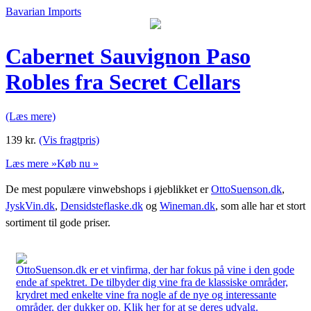
Bavarian Imports
Cabernet Sauvignon Paso
Robles fra Secret Cellars
(Læs mere)
139
kr.
(Vis fragtpris)
Læs mere »
Køb nu »
De mest populære vinwebshops i øjeblikket er
OttoSuenson.dk
,
JyskVin.dk
,
Densidsteflaske.dk
og
Wineman.dk
, som alle har et stort
sortiment til gode priser.
OttoSuenson.dk er et vinfirma, der har fokus på vine i den gode
ende af spektret. De tilbyder dig vine fra de klassiske områder,
krydret med enkelte vine fra nogle af de nye og interessante
områder, der dukker op. Klik her for at se deres udvalg.