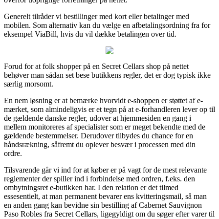
Generelt tilråder vi bestillinger med kort eller betalinger med
mobilen. Som alternativ kan du vælge en afbetalingsordning fra for
eksempel ViaBill, hvis du vil dække betalingen over tid.
Forud for at folk shopper på en Secret Cellars shop på nettet
behøver man sådan set bese butikkens regler, det er dog typisk ikke
særlig morsomt.
En nem løsning er at bemærke hvorvidt e-shoppen er støttet af e-
mærket, som almindeligvis er et tegn på at e-forhandleren lever op til
de gældende danske regler, udover at hjemmesiden en gang i
mellem monitoreres af specialister som er meget bekendte med de
gældende bestemmelser. Derudover tilbydes du chance for en
håndsrækning, såfremt du oplever besvær i processen med din
ordre.
Tilsvarende går vi ind for at køber er på vagt for de mest relevante
reglementer der spiller ind i forbindelse med ordren, f.eks. den
ombytningsret e-butikken har. I den relation er det tilmed
essesentielt, at man permanent bevarer ens kvitteringsmail, så man
en anden gang kan bevidne sin bestilling af Cabernet Sauvignon
Paso Robles fra Secret Cellars, ligegyldigt om du søger efter varer til