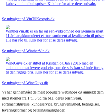
købe vin til indkøbspriser. Klik her for at se deres udvalg.
Se udvalget på VinTilKostpris.dk
WintherVin.dk er en far og søn-virksomhed der igennem snart
11 år har akkumuleret et stort sortiment af kvalitetsvin til priser
alle har råd til. Klik her for at se deres udvalg.
Se udvalget på WintherVin.dk
WineGuys.dk er stiftet af Kristian og Jan i 2016 med en
ambition om at levere god vin, som de selv kan stå inde for og
til den rigtige pris. Klik her for at se deres udvalg.
Se udvalget på WineGuys.dk
Vi har gennemgået de mest populære webshops og anmeldt dem
med stjerner fra 1 til 5 ud fra bl.a. deres prisniveau,
sortimentstørrelse, kundeservice, brugervenlighed, betingelser,
leveringsformer og betalingsmuligheder.