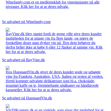
Winefamly.com er en medlemsklub for vinentusiaster på alle
niveauer. Klik her for at se deres udvalg.
Se udvalget på Winefamly.com
BayVine.dk blev startet fordi de gerne ville give deres kunder
muligheden for at smage vin fra flere lande, og prøve de
forskellige druer man dyrker vin på. Hos dem behøver du
derfor heller ikke at købe 6 eller 12 flasker af samme vin. Klik
her for at se deres udvalg.
Se udvalget på BayVine.dk
Hos HaugaardVin.dk giver de deres kunder gode og udsøgte
vine fra Frankrig, Australien, USA, Italien og resten af verden.
Hertil kommer udvalgte delikatesser som bl.a. chokolade,
gourmet kaffe og te, hjemmebagte småkager og håndlavede
karameller. Klik her for at se deres udvalg.
Se udvalget på HaugaardVin.dk
VinTilKostpris.dk er en vinklub, som giver dig mulighed for at