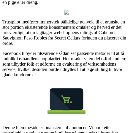
en pige eller dreng.
Trustpilot medfører immervæk pålidelige genveje til at granske en
stor portion eksisterende konsumenters omtaler og herved er det
prisværdigt, at du iagttager webshoppens ratings af Cabernet
Sauvignon Paso Robles fra Secret Cellars forinden du placerer din
ordre.
Facebook tilbyder tilsvarende sådan set passende metoder til at få
indblik i e-handlens popularitet. Her møder vi en del e-forhandlere
som tilbyder folk at udforme en evaluering af virksomhedens
service, hvilket desuden burde udnyttes til at tage stilling til hvor
glade kunderne er.
Denne hjemmeside er finansieret af annoncer. Vi har tætte
samarbejder med en gruppe butikker på nettet når vi fremviser