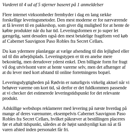
Vurderet til
4
ud af 5 stjerner baseret på
1
anmeldelser
Flere internet virksomheder frembyder i dag en lang række
forskellige leveringsmetoder. Den mest moderne er for nærværende
at få leveret til en pakkeshop, som giver dig mulighed for at hente de
købte produkter når du har tid. Leveringsformen er jo super let
gængelig, samt desuden også den mest betalelige fragtform ved køb
af Cabernet Sauvignon Paso Robles fra Secret Cellars.
Du kan ydermere planlægge at vælge afsending til din lejlighed eller
ud til din arbejdsplads. Leveringstypen er tit en anelse mere
bekostelig, men derudover yderst enkel. Den billigste form for fragt
vil dog utvivlsomt være at hente varerne selv, men det afhænger af
at du lever med kort afstand til online forretningens bopæl.
Leveringsdygtigheden på Rødvin er naturligvis virkelig aktuel når vi
behøver varerne om kort tid, så derfor er det fuldkommen passende
at vi checker det estimerede leveringstidspunkt for det relevante
produkt.
Adskillige webshops reklamerer med levering på næste hverdag på
mange af deres varenumre, eksempelvis Cabernet Sauvignon Paso
Robles fra Secret Cellars, hvilket påkræver at bestillingen placeres
før et aftalt tidspunkt, således at de højst sandsynligt kan nå at få
varen afsted inden personalet får fri.