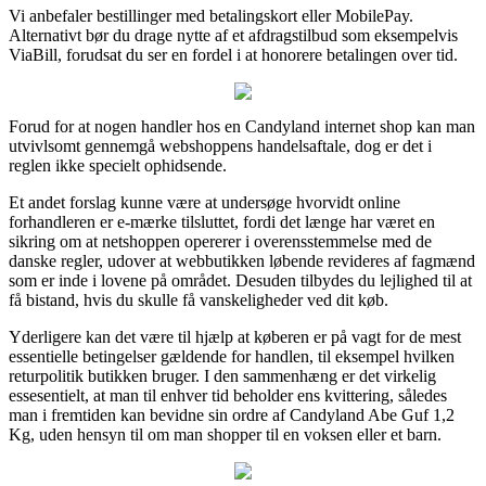
Vi anbefaler bestillinger med betalingskort eller MobilePay.
Alternativt bør du drage nytte af et afdragstilbud som eksempelvis
ViaBill, forudsat du ser en fordel i at honorere betalingen over tid.
Forud for at nogen handler hos en Candyland internet shop kan man
utvivlsomt gennemgå webshoppens handelsaftale, dog er det i
reglen ikke specielt ophidsende.
Et andet forslag kunne være at undersøge hvorvidt online
forhandleren er e-mærke tilsluttet, fordi det længe har været en
sikring om at netshoppen opererer i overensstemmelse med de
danske regler, udover at webbutikken løbende revideres af fagmænd
som er inde i lovene på området. Desuden tilbydes du lejlighed til at
få bistand, hvis du skulle få vanskeligheder ved dit køb.
Yderligere kan det være til hjælp at køberen er på vagt for de mest
essentielle betingelser gældende for handlen, til eksempel hvilken
returpolitik butikken bruger. I den sammenhæng er det virkelig
essesentielt, at man til enhver tid beholder ens kvittering, således
man i fremtiden kan bevidne sin ordre af Candyland Abe Guf 1,2
Kg, uden hensyn til om man shopper til en voksen eller et barn.