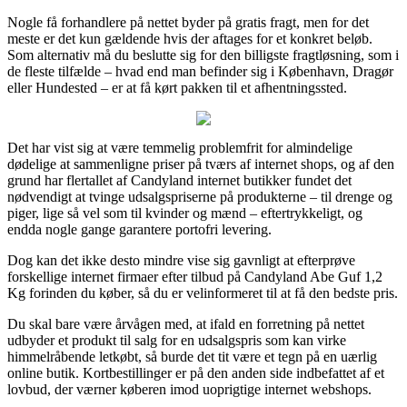
Nogle få forhandlere på nettet byder på gratis fragt, men for det
meste er det kun gældende hvis der aftages for et konkret beløb.
Som alternativ må du beslutte sig for den billigste fragtløsning, som i
de fleste tilfælde – hvad end man befinder sig i København, Dragør
eller Hundested – er at få kørt pakken til et afhentningssted.
Det har vist sig at være temmelig problemfrit for almindelige
dødelige at sammenligne priser på tværs af internet shops, og af den
grund har flertallet af Candyland internet butikker fundet det
nødvendigt at tvinge udsalgspriserne på produkterne – til drenge og
piger, lige så vel som til kvinder og mænd – eftertrykkeligt, og
endda nogle gange garantere portofri levering.
Dog kan det ikke desto mindre vise sig gavnligt at efterprøve
forskellige internet firmaer efter tilbud på Candyland Abe Guf 1,2
Kg forinden du køber, så du er velinformeret til at få den bedste pris.
Du skal bare være årvågen med, at ifald en forretning på nettet
udbyder et produkt til salg for en udsalgspris som kan virke
himmelråbende letkøbt, så burde det tit være et tegn på en uærlig
online butik. Kortbestillinger er på den anden side indbefattet af et
lovbud, der værner køberen imod uoprigtige internet webshops.