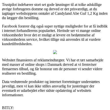
Trustpilot indebærer stort set gode løsninger til at tolke adskillige
øvrige forbrugeres domme og derved er det prisværdigt, at du
iagttager webshoppens omtaler af Candyland Abe Guf 1,2 Kg inden
du lægger din bestilling.
Facebook forærer dig også super nyttige muligheder for at få indblik
i internet forhandlerens popularitet. Herinde ser vi mange online
virksomheder hvor det er muligt at levere en bedømmelse af
virksomhedens service, hvilket tillige må anvendes til at vurdere
kundetilfredsheden.
Websitet finansieres af reklameindtægter. Vi har et tæt samarbejde
med masser af online shops i Danmark derved at vi fremviser
firmaernes tilbud, og får honorar om de personer vi sender videre
realiserer en bestilling.
Data vedrørende produkter og internet forretninger understøttes
jævnligt, men vi kan ikke stilles ansvarlig for justeringer der
eventuelt er udarbejdet efter sidste opdatering af websitets
informationer.
BITLY: