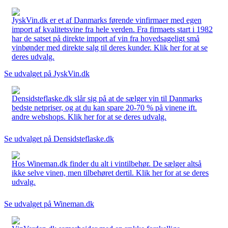
JyskVin.dk er et af Danmarks førende vinfirmaer med egen
import af kvalitetsvine fra hele verden. Fra firmaets start i 1982
har de satset på direkte import af vin fra hovedsageligt små
vinbønder med direkte salg til deres kunder. Klik her for at se
deres udvalg.
Se udvalget på JyskVin.dk
Densidsteflaske.dk slår sig på at de sælger vin til Danmarks
bedste netpriser, og at du kan spare 20-70 % på vinene ift.
andre webshops. Klik her for at se deres udvalg.
Se udvalget på Densidsteflaske.dk
Hos Wineman.dk finder du alt i vintilbehør. De sælger altså
ikke selve vinen, men tilbehøret dertil. Klik her for at se deres
udvalg.
Se udvalget på Wineman.dk