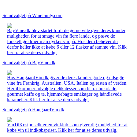
Se udvalget på Winefamly.com
BayVine.dk blev startet fordi de gerne ville give deres kunder
muligheden for at smage vin fra flere lande, og prøve de
forskellige druer man dyrker vin på. Hos dem behøver du
derfor heller ikke at købe 6 eller 12 flasker af samme vin. Klik
her for at se deres udvalg.
Se udvalget på BayVine.dk
Hos HaugaardVin.dk giver de deres kunder gode og udsøgte
vine fra Frankrig, Australien, USA, Italien og resten af verden.
Hertil kommer udvalgte delikatesser som bl.a. chokolade,
gourmet kaffe og te, hjemmebagte småkager og håndlavede
karameller. Klik her for at se deres udvalg.
Se udvalget på HaugaardVin.dk
VinTilKostpris.dk er en vinklub, som giver dig mulighed for at
købe vin til indkøbspriser. Klik her for at se deres udvalg.