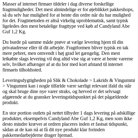
Masser af internet firmaer tildeler i dag diverse forskellige
fragtmuligheder. Det mest almindelige er for øjeblikket pakkeshops,
så du selv har mulighed for at hente din ordre når du har mulighed
for det. Fragtmetoden er altså virkelig uproblematisk, samt typisk
ligeledes den mest betalelige fragttype ved køb af Candyland Abe
Guf 1,2 Kg.
Du burde på samme måde prøve at vælge levering hjem til din
privatadresse eller til dit arbejde. Fragtformen bliver typisk en tak
mere pebret, men omvendt i høj grad let gængelig. Den mest
letkøbte slags levering vil dog altid vise sig at være at hente varerne
selv, hvilket afhænger af at du bor med kort afstand til internet
firmaets tilholdssted.
Leveringsdygtigheden på Slik & Chokolade > Lakrids & Vingummi
> Vingummi kan i nogle tilfælde være særligt relevant ifald du står
og skal bruge dine nye varer straks, og herved er det selvsagt
afgørende at du gransker leveringstidspunktet på det pågældende
produkt.
En stor portion outlets på nettet tilbyder 1 dags levering på adskillige
produkter, eksempelvis Candyland Abe Guf 1,2 Kg, men som ikke
desto mindre kræver at ordren placeres inden et fastsat tidspunkt,
sådan at de kan nå at få dit nye produkt klar forinden
pakkemedarbejderne drager hjemad.