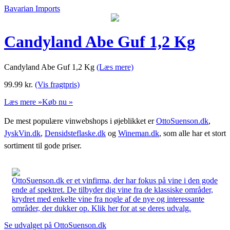
Bavarian Imports
Candyland Abe Guf 1,2 Kg
Candyland Abe Guf 1,2 Kg
(Læs mere)
99.99
kr.
(Vis fragtpris)
Læs mere »
Køb nu »
De mest populære vinwebshops i øjeblikket er
OttoSuenson.dk
,
JyskVin.dk
,
Densidsteflaske.dk
og
Wineman.dk
, som alle har et stort
sortiment til gode priser.
OttoSuenson.dk er et vinfirma, der har fokus på vine i den gode
ende af spektret. De tilbyder dig vine fra de klassiske områder,
krydret med enkelte vine fra nogle af de nye og interessante
områder, der dukker op. Klik her for at se deres udvalg.
Se udvalget på OttoSuenson.dk