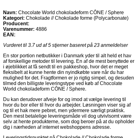
Navn:
Chocolate World chokoladeform CÔNE / Sphere
Kategori:
Chokolade // Chokolade forme (Polycarbonate)
Producent:
Varenummer:
4886
EAN:
Vurderet til
3.7
ud af 5 stjerner baseret på
23
anmeldelser
En stor portion netbutikker i Danmark yder til alt held et hav
af forskellige metoder til levering. En af de mest benyttede er
i øjeblikket at få sendt til en pakkeshop, hvor det er meget
fleksibelt at kunne hente din nyindkøbte vare når du har
mulighed for det. Fragtformen er jo rigtig simpel, og desuden
tilmed den billigste leveringstype ved køb af Chocolate
World chokoladeform CÔNE / Sphere.
Du kan derudover afveje for og imod at vælge levering til
hvor du bor eller til hvor du arbejder. Løsningen viser sig af
og til et hak mere pebret, men ydermere særligt praktisk.
Den mest betalelige leveringsmåde vil dog utvivlsomt være
selv at hente produkterne, som dog beroer på at du opholder
dig i nærheden af internet webshoppens adresse.
Leveringstidspunktet på Chokolade // Chokolade forme