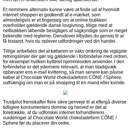
Et nemmere alternativ kunne være at finde ud af hvorvidt
internet shoppen er godkendt af e-mærket, som
almindeligvis er et fingerpeg om at online butikken
overholder gældende dansk lovgivning, tillige med at
netbutikken løbende besigtiges af sagkyndige som er meget
bekendte med reglerne. Derudover tilbydes du genvej til at
få bistand, hvis du oplever udfordringer ved din handel.
Tillige anbefales det at køberen er vaks omkring de vigtigste
retningslinjer der gør sig gældende i forbindelse med ordren,
for eksempel hvilken bytteret hjemmesiden anvender. I den
forbindelse er det ydermere relevant, at man stadigvæk
opbevarer ens e-mail kvittering, så man senere kan påvise
købet af Chocolate World chokoladeform CÔNE / Sphere,
uafhængig om man er på shopping til en mand eller kvinde.
Trustpilot fremskaffer flere sikre genveje til at eftergå diverse
tidligere konsumenters domme og herved er det at
foretrække, at du udforsker internet forhandlerens
vurderinger af Chocolate World chokoladeform CÔNE /
Sphere før du placerer din ordre.