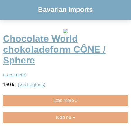
Bavarian Imports
Chocolate World
chokoladeform CÔNE /
Sphere
(Læs mere)
169
kr.
(Vis fragtpris)
Læs mere »
Køb nu »