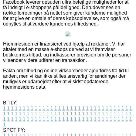
Facebook leverer desuden ultra belejlige muligheder for at
få indsigt i e-shoppens pålidelighed. Derudover ses en
række forretninger på nettet som giver kunderne mulighed
for at give en omtale af deres købsoplevelse, som også må
udnyttes til at vurdere kundernes tilfredshed.
Hjemmesiden er finansieret ved hjælp af reklamer. Vi har
aftaler med en masse e-shops derved at vi fremviser
butikkernes tilbud, og indkasserer provision om de personer
vi sender videre udfører en transaktion.
Fakta om tilbud og online virksomheder ajourføres fra tid til
anden, men vi kan ikke stilles ansvarlig for ændringer der
muligvis er udarbejdet efter at vi sidst opdaterede
hjemmesidens data.
BITLY:
1
1
1
1
1
1
1
1
1
1
1
1
1
1
1
1
1
1
1
1
1
1
1
1
1
1
1
1
1
1
1
1
1
1
1
1
1
1
1
1
1
1
1
1
1
1
1
1
1
1
1
1
1
1
1
1
1
1
1
1
1
1
1
1
1
1
1
1
1
1
1
1
1
1
1
1
1
1
1
1
1
1
1
1
1
1
1
1
1
1
1
1
1
1
1
1
1
1
1
1
SPOTIFY:
1
1
1
1
1
1
1
1
1
1
1
1
1
1
1
1
1
1
1
1
1
1
1
1
1
1
1
1
1
1
1
1
1