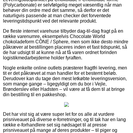
(Polycarbonate) er selvfølgelig meget væsentlig når man
behøver din ordre med det samme, så derfor er det
naturligvis passende at man checker det forventede
leveringstidspunkt ved det relevante produkt.
De fleste internet varehuse tilbyder dag-til-dag fragt på en
række varenumre, eksempelvis Chocolate World
chokoladeform CÔNE / Sphere, men som ikke desto mindre
påkræver at bestillingen placeres inden et fast tidspunkt, så
de har udsigt til at kunne nå at få varen ordnet forinden
logistikmedarbejderne holder fyraften.
Nogle enkelte online outlets præsterer fragtfri levering, men
tit er det påkrævet at man handler for et bestemt beløb.
Derudover kan du tage den mest letkøbte leveringsversion,
som mange gange – ligegyldigt om du bor i Vejle,
Brønderslev eller Hadsten – vil være at få dem til at bringe
din bestilling til en pakkeshop.
Det har vist sig at være super let for os alle at vurdere
prisniveauet på diverse e-forretninger, og til tak har en lang
række e-forhandlere set sig nødsaget til at presse
prisniveauet på mange af deres produkter – til piger og