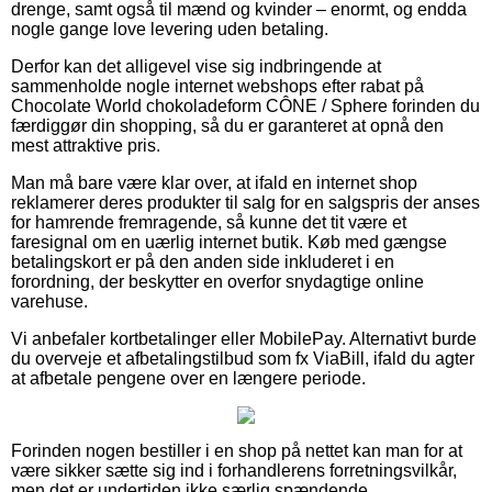
drenge, samt også til mænd og kvinder – enormt, og endda
nogle gange love levering uden betaling.
Derfor kan det alligevel vise sig indbringende at
sammenholde nogle internet webshops efter rabat på
Chocolate World chokoladeform CÔNE / Sphere forinden du
færdiggør din shopping, så du er garanteret at opnå den
mest attraktive pris.
Man må bare være klar over, at ifald en internet shop
reklamerer deres produkter til salg for en salgspris der anses
for hamrende fremragende, så kunne det tit være et
faresignal om en uærlig internet butik. Køb med gængse
betalingskort er på den anden side inkluderet i en
forordning, der beskytter en overfor snydagtige online
varehuse.
Vi anbefaler kortbetalinger eller MobilePay. Alternativt burde
du overveje et afbetalingstilbud som fx ViaBill, ifald du agter
at afbetale pengene over en længere periode.
Forinden nogen bestiller i en shop på nettet kan man for at
være sikker sætte sig ind i forhandlerens forretningsvilkår,
men det er undertiden ikke særlig spændende.