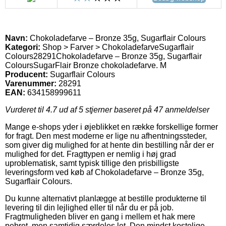
Navn:
Chokoladefarve – Bronze 35g, Sugarflair Colours
Kategori:
Shop > Farver > Chokoladefarve
Sugarflair
Colours
28291
Chokoladefarve – Bronze 35g, Sugarflair
Colours
SugarFlair Bronze chokoladefarve. M
Producent:
Sugarflair Colours
Varenummer:
28291
EAN:
634158999611
Vurderet til
4.7
ud af 5 stjerner baseret på
47
anmeldelser
Mange e-shops yder i øjeblikket en række forskellige former
for fragt. Den mest moderne er lige nu afhentningssteder,
som giver dig mulighed for at hente din bestilling når der er
mulighed for det. Fragttypen er nemlig i høj grad
uproblematisk, samt typisk tillige den prisbilligste
leveringsform ved køb af Chokoladefarve – Bronze 35g,
Sugarflair Colours.
Du kunne alternativt planlægge at bestille produkterne til
levering til din lejlighed eller til når du er på job.
Fragtmuligheden bliver en gang i mellem et hak mere
pebret, men samtidig særdeles let. Den mindst kostelige