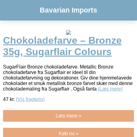
Bavarian Imports
Chokoladefarve – Bronze
35g, Sugarflair Colours
SugarFlair Bronze chokoladefarve. Metallic Bronze
chokoladefarve fra Sugarflair er ideel til din
chokoladefarvning og dekorationer. Giv dine hjemmelavede
chokolader et smuk metallisk bronze farvet skær med denne
chokolademaling fra Sugarflair . Også fanta
(Læs mere)
47
kr.
(Vis fragtpris)
Læs mere »
Køb nu »