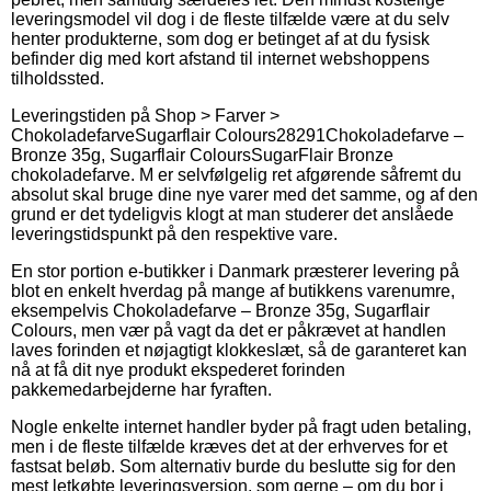
leveringsmodel vil dog i de fleste tilfælde være at du selv
henter produkterne, som dog er betinget af at du fysisk
befinder dig med kort afstand til internet webshoppens
tilholdssted.
Leveringstiden på
Shop > Farver >
Chokoladefarve
Sugarflair Colours
28291
Chokoladefarve –
Bronze 35g, Sugarflair Colours
SugarFlair Bronze
chokoladefarve. M er selvfølgelig ret afgørende såfremt du
absolut skal bruge dine nye varer med det samme, og af den
grund er det tydeligvis klogt at man studerer det anslåede
leveringstidspunkt på den respektive vare.
En stor portion e-butikker i Danmark præsterer levering på
blot en enkelt hverdag på mange af butikkens varenumre,
eksempelvis Chokoladefarve – Bronze 35g, Sugarflair
Colours, men vær på vagt da det er påkrævet at handlen
laves forinden et nøjagtigt klokkeslæt, så de garanteret kan
nå at få dit nye produkt ekspederet forinden
pakkemedarbejderne har fyraften.
Nogle enkelte internet handler byder på fragt uden betaling,
men i de fleste tilfælde kræves det at der erhverves for et
fastsat beløb. Som alternativ burde du beslutte sig for den
mest letkøbte leveringsversion, som gerne – om du bor i