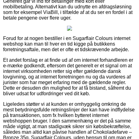
Generelt går vi ind for betalinger med kort eller
mobilbetaling. Alternativt kan du udnytte en afdragsløsning
som for eksempel ViaBill, i tilfælde af at du ser en fordel i at
betale pengene over flere uger.
Forud for at nogen bestiller i en Sugarflair Colours internet
webshop kan man til hver en tid kigge på butikkens
forretningsaftale, men det er ofte et tidskrævende arbejde.
Et andet forslag er at finde ud af om internet forhandleren er
e-mærke godkendt, eftersom det generelt er et signal om at
internet virksomheden retter sig efter gældende dansk
lovgivning, og at internet forretningen nu og da vurderes af
jurister som har meget erfaring med de gældende regler.
Dette er desuden din mulighed for at få bistand, såfremt du
bliver udsat for udfordringer ved dit køb.
Ligeledes støtter vi at kunden er omhyggelig omkring de
mest betydningsfulde retningslinjer der kan have indflydelse
på transaktionen, som fx hvilken bytteret internet
webshoppen bruger. I den sammenhæng er det på samme
måde vigtigt, at man stadigvæk sikrer sin købsbekræftelse,
således man altid kan påvise handlen af Chokoladefarve –
Bronze 35g, Sugarflair Colours, uden hensyn til om man er