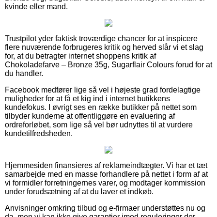
kvinde eller mand.
Trustpilot yder faktisk troværdige chancer for at inspicere
flere nuværende forbrugeres kritik og herved slår vi et slag
for, at du betragter internet shoppens kritik af
Chokoladefarve – Bronze 35g, Sugarflair Colours forud for at
du handler.
Facebook medfører lige så vel i højeste grad fordelagtige
muligheder for at få et kig ind i internet butikkens
kundefokus. I øvrigt ses en række butikker på nettet som
tilbyder kunderne at offentliggøre en evaluering af
ordreforløbet, som lige så vel bør udnyttes til at vurdere
kundetilfredsheden.
Hjemmesiden finansieres af reklameindtægter. Vi har et tæt
samarbejde med en masse forhandlere på nettet i form af at
vi formidler forretningernes varer, og modtager kommission
under forudsætning af at du laver et indkøb.
Anvisninger omkring tilbud og e-firmaer understøttes nu og
da, men vi kan ikke give garantier imod reguleringer der